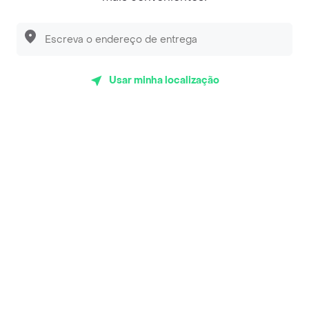
App Store
Google play
AppGallery
Usar minha localização
Peça sua comida favorita perto de você
Categorias
Junte-se ao Rappi
Sobre Rappi
Facebook
Twitter
Instagram
©
2026
Rappi Inc. All rights reserved.