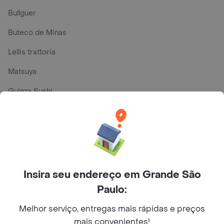
Bullguer
Buteco de Minas
Lellis trattoria
Matsuya
Guinza Sushi
China Pinheiros
Top Marcas e Cadeias de Restaurantes
Insira seu endereço em Grande São
Encontre-nos nestes países
Paulo:
Melhor serviço, entregas mais rápidas e preços
mais convenientes!