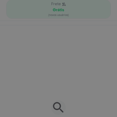
Frete
Grátis
(novos usuários)