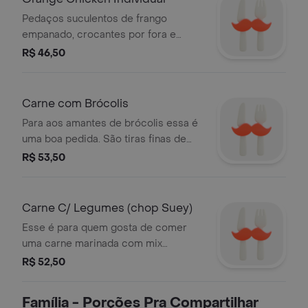
Pedaços suculentos de frango
empanado, crocantes por fora e
macios por dentro, cobertos com um
R$ 46,50
molho agridoce de laranja. Somente
proteína. Uma combinação perfeita
de texturas e sabores que vai direto
Carne com Brócolis
ao seu paladar. Peça já pelo ifood e
Para aos amantes de brócolis essa é
receba em casa essa delícia da
uma boa pedida. São tiras finas de
culinária chinesa! Apenas proteína.
carne marinada com brócolis, regado
R$ 53,50
com nosso molho especial. Se
preferir ainda pode pedir com arroz
chop suey. Somos especializados em
Carne C/ Legumes (chop Suey)
yakissoba! O melhor da comida
Esse é para quem gosta de comer
chinesa na sua casa.
uma carne marinada com mix
legumes salteado no wok, regado
R$ 52,50
com nosso molho especial.
Família - Porções Pra Compartilhar