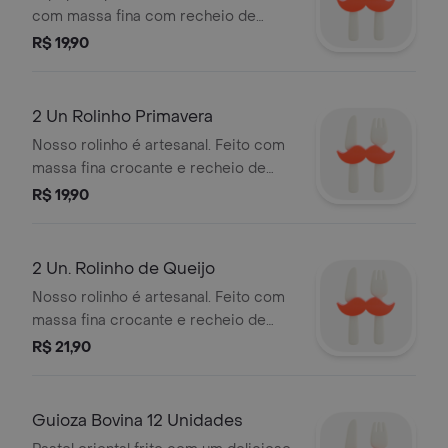
carne bovina e legumes. A
com massa fina com recheio de
combinação ideal para um prato
carne bovina. Ganhe molho shoyu.
R$ 19,90
rápido e delicioso!
2 Un Rolinho Primavera
Nosso rolinho é artesanal. Feito com
massa fina crocante e recheio de
legumes. Sem carne moída. Ganhe
R$ 19,90
molho agridoce.
2 Un. Rolinho de Queijo
Nosso rolinho é artesanal. Feito com
massa fina crocante e recheio de
mussarela. Ganhe molho agridoce.
R$ 21,90
Guioza Bovina 12 Unidades