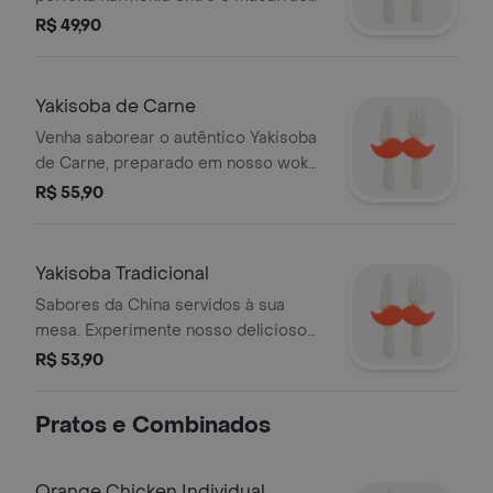
oriental, legumes frescos e o
R$ 49,90
inigualável molho especial do nosso
yakisoba veggie
Yakisoba de Carne
Venha saborear o autêntico Yakisoba
de Carne, preparado em nosso wok
especial com macarrão oriental,
R$ 55,90
fatias macias de carne e um mix
fresco e colorido de legumes. Uma
experiência chinesa inesquecível!
Yakisoba Tradicional
Sabores da China servidos à sua
mesa. Experimente nosso delicioso
Yakisoba tradicional: macarrão, carne,
R$ 53,90
frango e legumes fresquinhos, tudo
no ponto ideal e com nosso exclusivo
Pratos e Combinados
molho.
Orange Chicken Individual