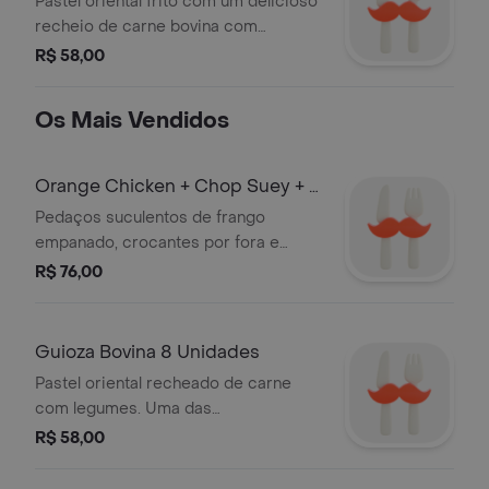
Pastel oriental frito com um delicioso
recheio de carne bovina com
legumes
R$ 58,00
Os Mais Vendidos
Orange Chicken + Chop Suey + 2
Guioza
Pedaços suculentos de frango
empanado, crocantes por fora e
macios por dentro, cobertos com um
R$ 76,00
molho agridoce de laranja
acompanhado do nosso arroz
chopsuey (arroz, cenoura, ovo e
Guioza Bovina 8 Unidades
cebolinha) Para completar nosso
Pastel oriental recheado de carne
Combo perfeito, 2un de guioza
com legumes. Uma das
recheado de carne bovina e legumes.
especialidades da casa.
R$ 58,00
Uma combinação perfeita de texturas
e sabores que vai direto ao seu