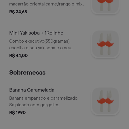
macarrão oriental,carne,frango e mix
de legumes frescos. com molho
R$ 34,65
arttesanal da casa. tamanho mini (380
gramas).
Mini Yakisoba + 1Rolinho
Combo executivo(350gramas).
escolha o seu yakisoba e o seu
rolinho. também na versão
R$ 44,00
vegetariana.
Sobremesas
Banana Caramelada
Banana empanado e caramelizado.
Salpicado com gergelim.
R$ 19,90