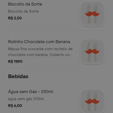
Biscoito da Sorte
Biscoito da Sorte
R$ 2,50
Rolinho Chocolate com Banana
Massa fina crocante com recheio de
chocolate com banana. Coberto com
açúcar e canela.
R$ 19,90
Bebidas
Água sem Gás - 510ml
água sem gás 510ml.
R$ 6,00