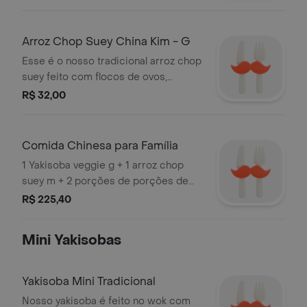
com nosso molho especial. Pode
escolher opção com champignon não
cobramos por isso! Somos
Arroz Chop Suey China Kim - G
especializados em yakisoba! O
Esse é o nosso tradicional arroz chop
melhor da comida chinesa na sua
suey feito com flocos de ovos,
casa. Serve 3 pessoas
pedacinhos de cenoura e cebolinha.
R$ 32,00
Para os vegetarianos podem pedir
sem medo! Não colocamos presunto.
Somos especializados em yakisoba!
Comida Chinesa para Família
O melhor da comida chinesa na sua
1 Yakisoba veggie g + 1 arroz chop
casa.
suey m + 2 porções de porções de
carnes ou frango (indv) + 8 guiozas +
R$ 225,40
4 rolinhos.serve bem 4 pessoas.
Mini Yakisobas
Yakisoba Mini Tradicional
Nosso yakisoba é feito no wok com