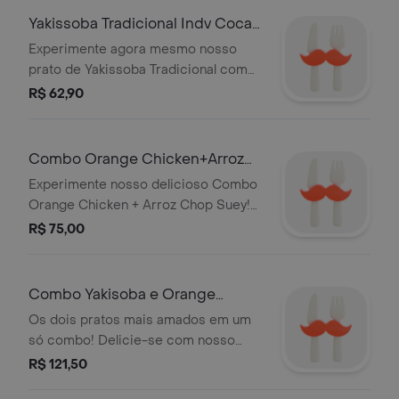
paladar.
Yakissoba Tradicional Indv Coca
Cola 350Ml Original
Experimente agora mesmo nosso
prato de Yakissoba Tradicional com
deliciosos legumes, carne e frango
R$ 62,90
acompanhado da refrescante Coca
Cola Original 350ml! Serve 1 pessoa.
Combo Orange Chicken+Arroz
Chopsuey com Coca-Cola
Experimente nosso delicioso Combo
350ml Original
Orange Chicken + Arroz Chop Suey!
Acompanhe com uma refrescante
R$ 75,00
Coca Cola lata 350ml. Serve 1 pessoa
Combo Yakisoba e Orange
Chicken
Os dois pratos mais amados em um
só combo! Delicie-se com nosso
Yakisoba individual (carne, frango,
R$ 121,50
legumes frescos e molho especial da