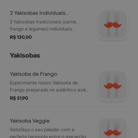
comida asiática autêntica no delivery.
rolinho primavera.
opção vegetariana. Serve até 2
Ideal para almoço ou jantar, sem
2 Yakisobas Individuais
pessoas
desperdício e com sabor do começo
Tradicionais 2 Coca Cola Lata
2 Yakisobas tradicionais (carne,
ao fim. Serve 1 pessoa.
350Ml Or
frango e legumes) individuais
acompanhados de duas Coca Colas
R$ 130,00
lata 350ml
Yakisobas
Yakisoba de Frango
Experimente nosso Yakisoba de
Frango preparado no autêntico wok
asiático, com macarrão oriental,
R$ 51,90
frango suculento e legumes frescos.
Irresistível!
Yakisoba Veggie
Satisfaça o seu paladar com a
perfeita harmonia entre o macarrão