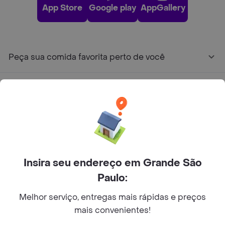
App Store
Google play
AppGallery
Peça sua comida favorita perto de você
Categorias
Junte-se ao Rappi
Sobre Rappi
Insira seu endereço em Grande São
Paulo:
Facebook
Twitter
Instagram
Melhor serviço, entregas mais rápidas e preços
©
2026
Rappi Inc. All rights reserved.
mais convenientes!