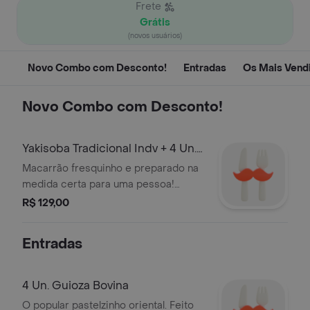
Frete
Grátis
(novos usuários)
Novo Combo com Desconto!
Entradas
Os Mais Vend
Novo Combo com Desconto!
Yakisoba Tradicional Indv + 4 Un.
Guioza Bovina
Macarrão fresquinho e preparado na
medida certa para uma pessoa!
Contém carne e frango suculentos e
R$ 129,00
uma seleção de legumes crocantes,
tudo salteado no wok. O toque
Entradas
especial fica por conta do nosso
molho caseiro de Umami marcante.
Para deixar o pedido completo, levam
4 Un. Guioza Bovina
4 unidades de Guioza recheadas de
O popular pastelzinho oriental. Feito