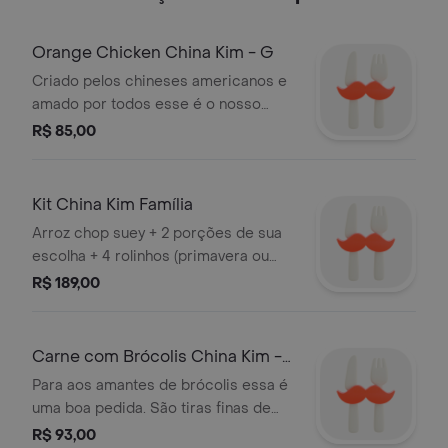
Orange Chicken China Kim - G
Criado pelos chineses americanos e
amado por todos esse é o nosso
Orange Chicken! São pedaços de
R$ 85,00
frango empanado com molho de
laranja levemente adocicado. Vale a
pena experimentar! Somos
Kit China Kim Família
especializados em yakisoba! O
Arroz chop suey + 2 porções de sua
melhor da comida chinesa na sua
escolha + 4 rolinhos (primavera ou
casa. Serve 3 pessoas
queijo) e ainda ganha 1 coca 1,5l.
R$ 189,00
serve 4 pessoas.
Carne com Brócolis China Kim -
G
Para aos amantes de brócolis essa é
uma boa pedida. São tiras finas de
carne marinada com brócolis, regado
R$ 93,00