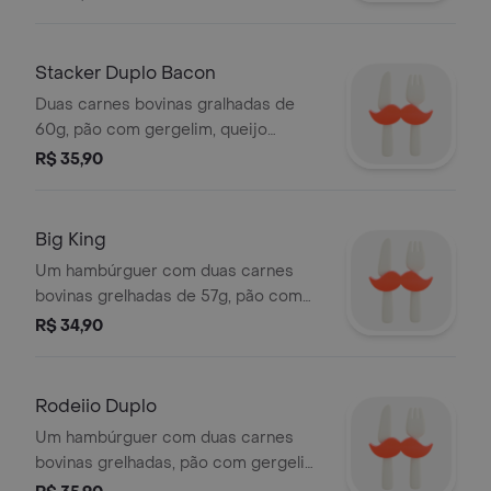
salada fresca (alface, cebola, tomate),
irresistível!
ketchup e maionese bk.
Stacker Duplo Bacon
Duas carnes bovinas gralhadas de
60g, pão com gergelim, queijo
derretido, fatias de bacon crocante e
R$ 35,90
exclusivo molho BK Stacker. Todos
esses ingredientes são
cuidadosamente armazenados e
Big King
preparados para você se deliciar
Um hambúrguer com duas carnes
com um sanduíche fresquinho e de
bovinas grelhadas de 57g, pão com
alta qualidade. Imagem meramente
gergelim, queijo derretido, picles,
R$ 34,90
ilustrativa.
salada fresca (alface e cebola) e o
exclusivo molho big king.
Rodeiio Duplo
Um hambúrguer com duas carnes
bovinas grelhadas, pão com gergelim,
queijo derretido, onion rings, molho