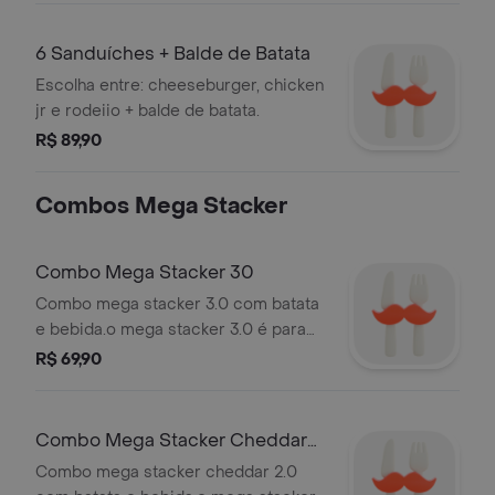
compartilhar, e complete com
bebidas para deixar a refeição ainda
6 Sanduíches + Balde de Batata
mais completa. a opção ideal para
Escolha entre: cheeseburger, chicken
dividir e aproveitar muito sabor com
jr e rodeiio + balde de batata.
a galera
R$ 89,90
Combos Mega Stacker
Combo Mega Stacker 30
Combo mega stacker 3.0 com batata
e bebida.o mega stacker 3.0 é para
quem quer intensidade máxima: três
R$ 69,90
carnes bovinas grelhadas de 113g
cada, no pão com gergelim, com
queijo derretido, fatias de bacon
Combo Mega Stacker Cheddar
crocante e o exclusivo molho bk
20
Combo mega stacker cheddar 2.0
stacker, cremoso e marcante. no