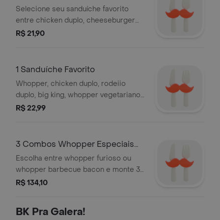
Bebida
Selecione seu sanduíche favorito
entre chicken duplo, cheeseburger
duplo, rodeiio duplo, big king ou
R$ 21,90
whopper duplo jr e complemente sua
escolha com uma batata frita média
ou uma bebida. a combinação ideal
1 Sanduíche Favorito
para você aproveitar um combo
Whopper, chicken duplo, rodeiio
clássico e cheio de sabor do jeito
duplo, big king, whopper vegetariano,
que quiser
stacker duplo ou cheeseburger
R$ 22,99
duplo.cada um preparado com
ingredientes selecionados para você
saborear exatamente do seu jeito!
3 Combos Whopper Especiais
com Batata
Escolha entre whopper furioso ou
whopper barbecue bacon e monte 3
combos completos que acompanham
R$ 134,10
3 batatas fritas e 3 bebidas, perfeitos
para compartilhar muito sabor!
BK Pra Galera!