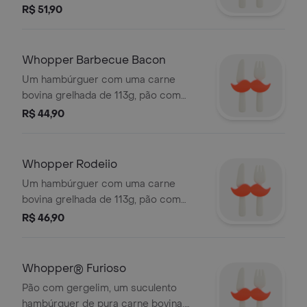
gergelim, queijo derretido, picles,
R$ 51,90
salada fresca (alface, cebola, tomate),
ketchup e maionese bk.
Whopper Barbecue Bacon
Um hambúrguer com uma carne
bovina grelhada de 113g, pão com
gergelim, queijo derretido, molho
R$ 44,90
barbecue, salada fresca (alface,
cebola e tomate), bacon fatiado,
picles e maionese Bk.
Whopper Rodeiio
Um hambúrguer com uma carne
bovina grelhada de 113g, pão com
gergelim, queijo derretido, molho
R$ 46,90
barbecue, salada fresca (alface,
tomate), onion rings e maionese Bk.
Whopper® Furioso
Pão com gergelim, um suculento
hambúrguer de pura carne bovina,