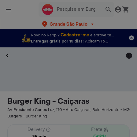
Grande São Paulo
Cadastre-me
Novo no Rappi?
e aproveite...
Entregas grátis por 15 dias!
Aplicam T&C
Burger Kingㅤㅤ - Caiçaras
Av. Presidente Carlos Luz, 170 - Alto Caiçaras, Belo Horizonte - MG
Burgers - Burger Kingㅤㅤ
Delivery
Frete
Grátis
35 min