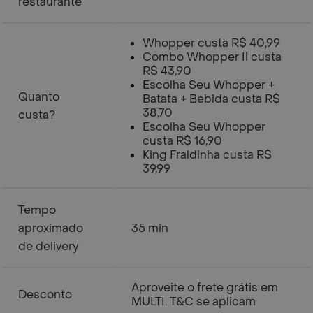
restaurante
Whopper custa R$ 40,99
Combo Whopper Ii custa
R$ 43,90
Escolha Seu Whopper +
Quanto
Batata + Bebida custa R$
38,70
custa?
Escolha Seu Whopper
custa R$ 16,90
King Fraldinha custa R$
39,99
Tempo
aproximado
35 min
de delivery
Aproveite o frete grátis em
Desconto
MULTI. T&C se aplicam