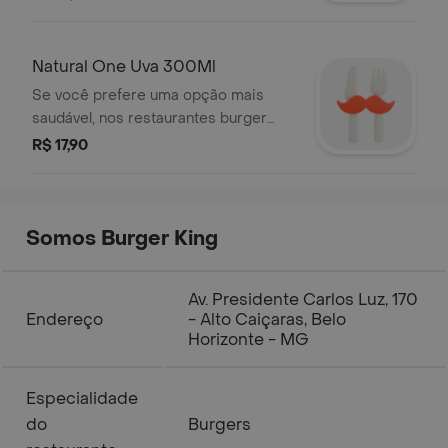
Natural One Uva 300Ml
Se você prefere uma opção mais
saudável, nos restaurantes burger
king você pode escolher entre os
R$ 17,90
deliciosos sabores dos sucos natural
one.
Somos Burger Kingㅤㅤ
Av. Presidente Carlos Luz, 170
Endereço
- Alto Caiçaras, Belo
Horizonte - MG
Especialidade
do
Burgers