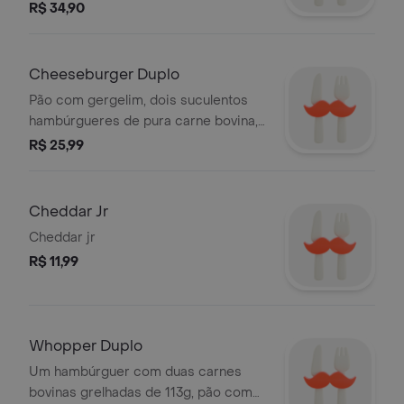
crocante, maionese e alface.
R$ 34,90
Cheeseburger Duplo
Pão com gergelim, dois suculentos
hambúrgueres de pura carne bovina,
duas fatias de queijo derretido, duas
R$ 25,99
fatias de picles, cebola, ketchup e
mostarda.
Cheddar Jr
Cheddar jr
R$ 11,99
Whopper Duplo
Um hambúrguer com duas carnes
bovinas grelhadas de 113g, pão com