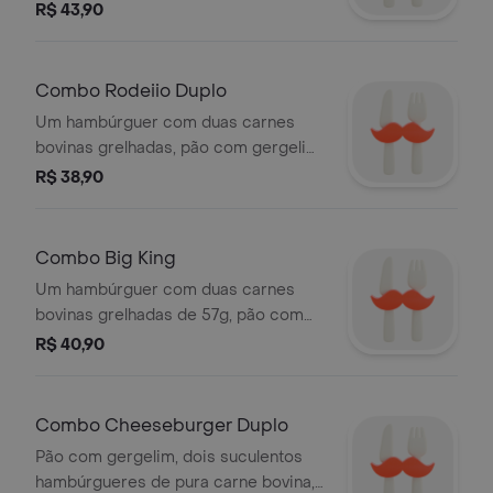
gergelim, queijo derretido, fatias de
R$ 43,90
bacon crocante e o exclusivo molho
bk stacker. Acompanha batata frita e
bebida.
Combo Rodeiio Duplo
Um hambúrguer com duas carnes
bovinas grelhadas, pão com gergelim,
queijo derretido, onion rings, molho
R$ 38,90
barbecue e maionese Bk. Acompanha
batata frita e bebida.
Combo Big King
Um hambúrguer com duas carnes
bovinas grelhadas de 57g, pão com
gergelim, queijo derretido, picles,
R$ 40,90
salada fresca (alface e cebola) e o
exclusivo molho big king. Acompanha
batata frita e bebida.
Combo Cheeseburger Duplo
Pão com gergelim, dois suculentos
hambúrgueres de pura carne bovina,