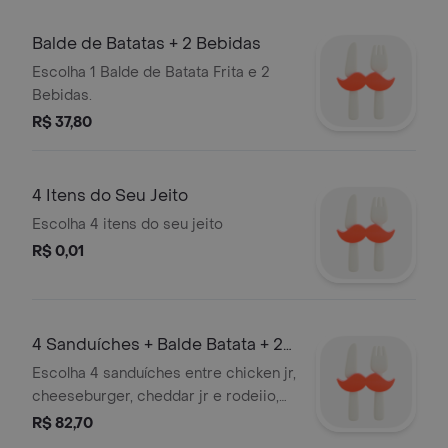
Balde de Batatas + 2 Bebidas
Escolha 1 Balde de Batata Frita e 2
Bebidas.
R$ 37,80
4 Itens do Seu Jeito
Escolha 4 itens do seu jeito
R$ 0,01
4 Sanduíches + Balde Batata + 2
Bebidas
Escolha 4 sanduíches entre chicken jr,
cheeseburger, cheddar jr e rodeiio,
acompanhe com um balde de batata
R$ 82,70
crocante e dourada, perfeito para