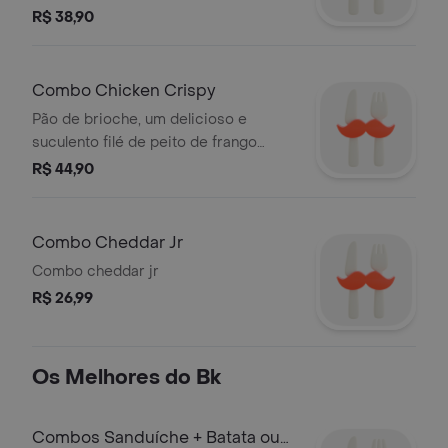
duas fatias de queijo derretido, duas
R$ 38,90
fatias de picles, ketchup e mostarda.
Acompanha batata frita e bebida.
Combo Chicken Crispy
Pão de brioche, um delicioso e
suculento filé de peito de frango
crocante, maionese e alface.
R$ 44,90
acompanha batata e bebida.
Combo Cheddar Jr
Combo cheddar jr
R$ 26,99
Os Melhores do Bk
Combos Sanduíche + Batata ou