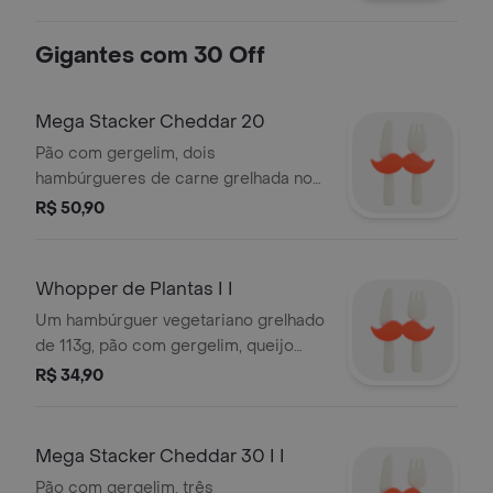
porção de 6 fatias de bacon, 3
camadas da nossa irresistível
Gigantes com 30 Off
baconese e 4 fatias de queijo sabor
cheddar em um pão brioche. a
escolha perfeita para os amantes de
Mega Stacker Cheddar 20
bacon!
Pão com gergelim, dois
hambúrgueres de carne grelhada no
fogo como churrasco, bacon, molho
R$ 50,90
Stacker e o dobro de molho Cheddar.
Todos esses ingredientes são
cuidadosamente armazenados e
Whopper de Plantas I I
preparados para você se deliciar
Um hambúrguer vegetariano grelhado
com um sanduíche fresquinho e de
de 113g, pão com gergelim, queijo
alta qualidade. Imagem meramente
derretido, picles, salada fresca
R$ 34,90
ilustrativa.
(alface, cebola, tomate), ketchup e
maionese bk.
Mega Stacker Cheddar 30 I I
Pão com gergelim, três