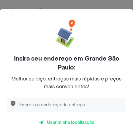
O Burger Kingㅤㅤ faz entrega?
Qual é Endereço de Burger Kingㅤㅤ?
Quais são as promoções de Burger Kingㅤㅤ?
Insira seu endereço em Grande São
Restaurantes semelhantes a Burger Kingㅤㅤ - Caiçaras
Paulo:
Melhor serviço, entregas mais rápidas e preços
Bacio del Nonno Pizzaria
mais convenientes!
Chicohamburger
Lellis Trattoria Al. Campinas
Coco Bambu
Usar minha localização
HABIB'S