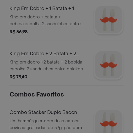
vegetariano, batata individual, onion
King Em Dobro + 1 Batata + 1
rings, guaraná lata, guaraná lata zero,
Bebida
King em dobro + batata +
pepsi lata ou pepsi black lata e
bebida.escolha 2 sanduíches entre
aproveite o sabor do bk em dobro!
chicken duplo, cheeseburger duplo,
R$ 56,98
big king, bk cheddar duplo, rodeiio
duplo, stacker duplo bacon, whopper
ou whopper vegetariano, com 1
King Em Dobro + 2 Batata + 2
acompanhamento e 1 bebida para
Bebida
King em dobro +2 batata + 2 bebida
completar essa experiência em
escolha 2 sanduíches entre chicken
dobro!
duplo, cheeseburger duplo, big king,
R$ 79,40
bk cheddar duplo, rodeiio duplo,
stacker duplo bacon, whopper ou
Combos Favoritos
whopper vegetariano, com 1
acompanhamento e 1 bebida para
completar essa experiência em
Combo Stacker Duplo Bacon
dobro!
Um hambúrguer com duas carnes
bovinas grelhadas de 57g, pão com