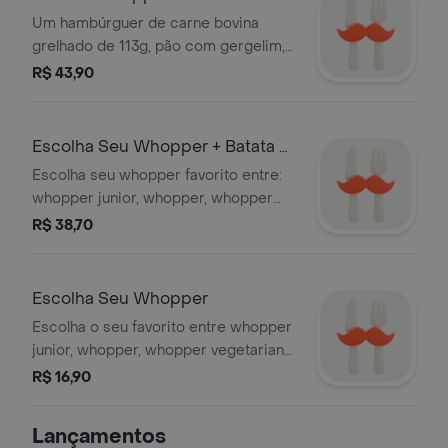
Um hambúrguer de carne bovina
grelhado de 113g, pão com gergelim,
queijo derretido, picles, salada fresca
R$ 43,90
(alface, cebola, tomate), ketchup e
maionese bk. Acompanha batata frita
e bebida.
Escolha Seu Whopper + Batata +
Bebida
Escolha seu whopper favorito entre:
whopper junior, whopper, whopper
vegetariano, whopper bbq bacon,
R$ 38,70
whopper rodeiio, whopper furioso ou
whopper duplo. todos os combos
acompanham batata frita e bebida,
Escolha Seu Whopper
garantindo uma refeição completa,
Escolha o seu favorito entre whopper
cheia de sabor e perfeita para matar
junior, whopper, whopper vegetariano,
a fome do seu jeito!
whopper bbq bacon, whopper
R$ 16,90
rodeiio, whopper furioso ou whopper
duplo e aproveite todo o sabor
Lançamentos
inconfundível da linha whopper.