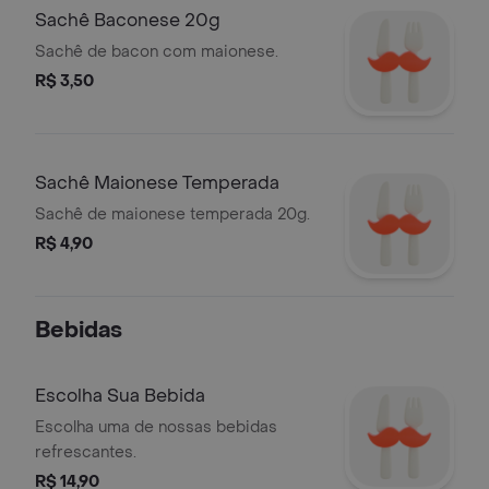
Sachê Baconese 20g
qualquer momento em uma
verdadeira delícia!
Sachê de bacon com maionese.
R$ 3,50
Sachê Maionese Temperada
Sachê de maionese temperada 20g.
R$ 4,90
Bebidas
Escolha Sua Bebida
Escolha uma de nossas bebidas
refrescantes.
R$ 14,90