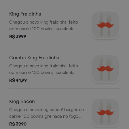
King Fraldinha
Chegou o novo king fraldinha! feito
com carne 100 bovina, suculenta
fraldinha desfiada e defumada, onion
R$ 39,99
rings, camadas da nossa irresistível
baconese e fatias de queijo sabor
cheddar em um delicioso pão
Combo King Fraldinha
brioche. a escolha perfeita para quem
Chegou o novo king fraldinha! feito
é apaixonado por churrasco. um novo
com carne 100 bovina, suculenta
lançamento da família the kings, que já
fraldinha desfiada e defumada, onion
R$ 44,99
conta com o king duplo bacon e o
rings, camadas da nossa irresistível
king bacon
baconese e fatias de queijo sabor
cheddar em um delicioso pão
King Bacon
brioche. a escolha perfeita para quem
Chegou o novo king bacon! burger de
é apaixonado por churrasco. um novo
carne 100 bovina grelhada no fogo,
lançamento da família the kings, que já
uma generosa porção de 6 fatias de
R$ 39,90
conta com o king duplo bacon e o