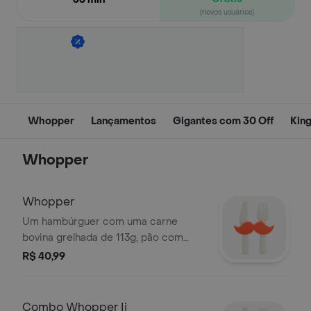
(novos usuários)
Whopper
Lançamentos
Gigantes com 30 Off
Kin
Whopper
Whopper
Um hambúrguer com uma carne
bovina grelhada de 113g, pão com
gergelim, queijo derretido, picles,
R$ 40,99
salada fresca (alface, cebola, tomate),
ketchup e maionese bk.
Combo Whopper Ii