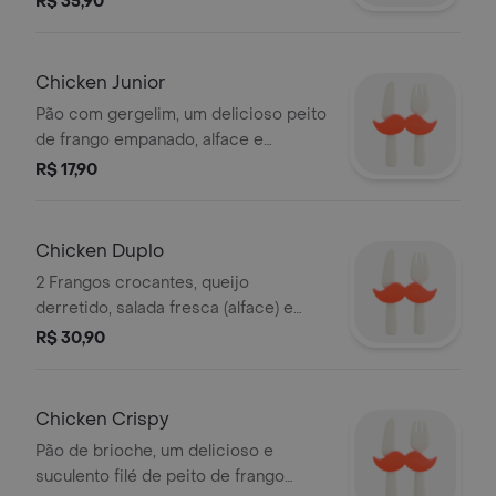
R$ 35,90
barbecue e maionese bk.
Chicken Junior
Pão com gergelim, um delicioso peito
de frango empanado, alface e
maionese. Todos esses ingredientes
R$ 17,90
são cuidadosamente armazenados e
preparados para você se deliciar
com um sanduíche fresquinho e de
Chicken Duplo
alta qualidade. Imagem meramente
2 Frangos crocantes, queijo
ilustrativa.
derretido, salada fresca (alface) e
maionese bk.
R$ 30,90
Chicken Crispy
Pão de brioche, um delicioso e
suculento filé de peito de frango