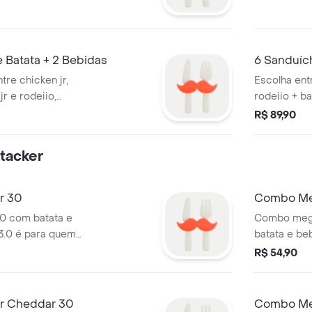
 Batata + 2 Bebidas
6 Sanduích
tre chicken jr,
Escolha ent
r e rodeiio,
rodeiio + ba
e de batata
R$ 89,90
feito para
te com bebidas
tacker
ainda mais
para dividir e
com a galera
r 30
Combo Me
0 com batata e
Combo mega
3.0 é para quem
batata e be
a: três carnes
2.0 traz du
R$ 54,90
3g cada, no pão
grelhadas d
jo derretido,
com gergel
e e o exclusivo
fatias de b
r Cheddar 30
Combo Meg