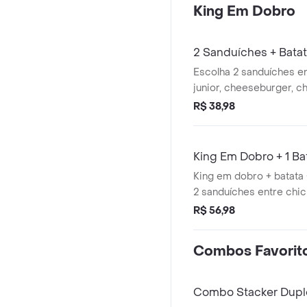
King Em Dobro
2 Sanduíches + Batat
Escolha 2 sanduíches e
junior, cheeseburger, c
rodeiio, acompanhe com 
R$ 38,98
crocante e finalize co
completar sua refeição
perfeita para matar a 
King Em Dobro + 1 Ba
sabor e aquele padrão 
King em dobro + batata
ama!
2 sanduíches entre chic
cheeseburger duplo, big
R$ 56,98
duplo, rodeiio duplo, st
whopper ou whopper ve
Combos Favorit
acompanhamento e 1 be
completar essa experiê
Combo Stacker Dupl