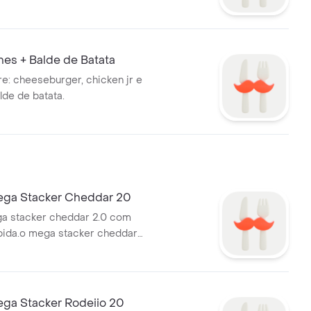
es + Balde de Batata
re: cheeseburger, chicken jr e
lde de batata.
ga Stacker Cheddar 20
 stacker cheddar 2.0 com
bida.o mega stacker cheddar
as suculentas carnes bovinas
e 113g cada, servidas no pão
im, com cheddar cremoso,
acon crocante e o exclusivo
a Stacker Rodeiio 20