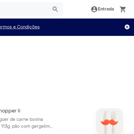
Entrada
ermos e Condições
opper Ii
uer de carne bovina
 113g, pão com gergelim,
tido, picles, salada fresca