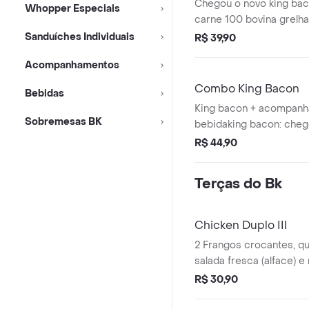
Chegou o novo king bac
Whopper Especiais
um novo lançamento da f
carne 100 bovina grelh
que já conta com o king
generosa porção de 6 fa
Sanduíches Individuais
R$ 39,90
king bacon
camadas da nossa irres
Acompanhamentos
e 2 fatias de queijo s
pão brioche. a escolha 
Combo King Bacon
Bebidas
amantes de bacon!
King bacon + acompanh
Sobremesas BK
bebidaking bacon: cheg
bacon! burger de carne
R$ 44,90
grelhada no fogo, uma 
de 6 fatias de bacon, 
Terças do Bk
irresistível baconese e 
sabor cheddar em um pã
escolha perfeita para 
Chicken Duplo III
bacon!
2 Frangos crocantes, qu
salada fresca (alface) e
R$ 30,90