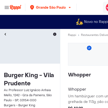
Grande São Paulo
Novo no Rapp
Rappi
Restaurantes Delive
Burger Kingㅤㅤ - Vila
Whopper
Prudente
Whopper
Av. Professor Luiz Ignácio Anhaia
Mello, 1242 - Q.ta da Paineira, São
Um hambúrguer com um
Paulo - SP, 03154-000
grelhada de 113g, pão c
Burgers - Burger Kingㅤㅤ
queijo derretido, picles