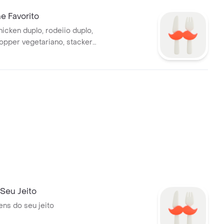
e Favorito
icken duplo, rodeiio duplo,
hopper vegetariano, stacker
heeseburger duplo.cada um
com ingredientes
s para você saborear
do seu jeito!
 Seu Jeito
ens do seu jeito