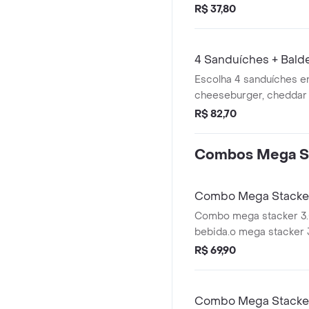
R$ 37,80
4 Sanduíches + Balde
Escolha 4 sanduíches en
cheeseburger, cheddar j
acompanhe com um bald
R$ 82,70
crocante e dourada, per
compartilhar, e comple
Combos Mega S
para deixar a refeição 
completa. a opção ideal 
aproveitar muito sabor 
Combo Mega Stacke
Combo mega stacker 3.
bebida.o mega stacker 
quer intensidade máxim
R$ 69,90
bovinas grelhadas de 11
com gergelim, com quei
fatias de bacon crocant
Combo Mega Stacke