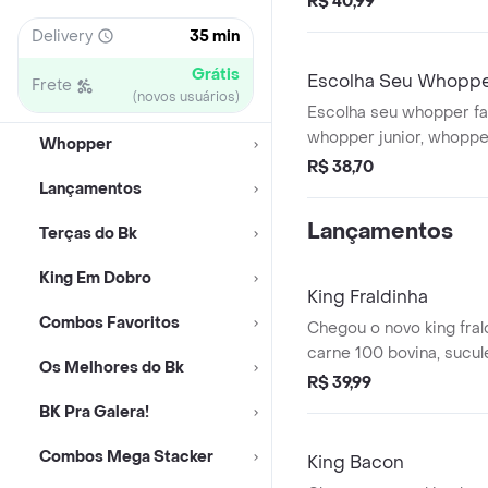
R$ 40,99
(alface, cebola, tomate)
Delivery
35 min
maionese bk.
Grátis
Escolha Seu Whopper
Frete
(novos usuários)
Escolha seu whopper fav
whopper junior, whoppe
Whopper
vegetariano, whopper b
R$ 38,70
whopper rodeiio, whopp
Lançamentos
whopper duplo. todos 
Lançamentos
Terças do Bk
acompanham batata frit
garantindo uma refeiçã
King Em Dobro
de sabor e perfeita par
King Fraldinha
seu jeito!
Combos Favoritos
Chegou o novo king fral
carne 100 bovina, sucule
Os Melhores do Bk
desfiada e defumada, on
R$ 39,99
camadas da nossa irres
BK Pra Galera!
e fatias de queijo sab
delicioso pão brioche. 
Combos Mega Stacker
King Bacon
para quem é apaixonado