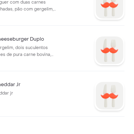
uer com duas carnes
lhadas, pão com gergelim,
tido, onion rings, molho
 maionese Bk. Acompanha
 e bebida.
eeseburger Duplo
gelim, dois suculentos
s de pura carne bovina,
de queijo derretido, duas
cles, ketchup e mostarda.
atata frita e bebida.
eddar Jr
dar jr