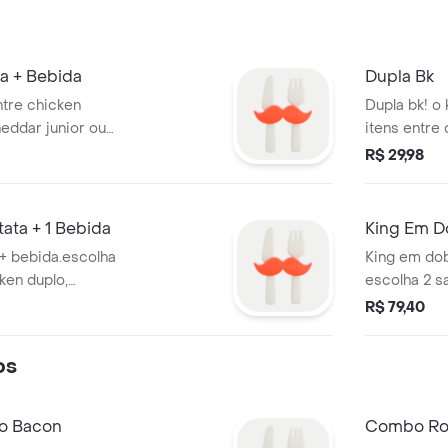
a + Bebida
Dupla Bk
ntre chicken
Dupla bk! o
heddar junior ou
itens entre
batata individual
duplo, big k
R$ 29,98
m uma bebida para
duplo, stac
. a combinação
whopper vege
fome com muito
onion rings,
tata + 1 Bebida
King Em Do
bk que você já
zero, pepsi 
 + bebida.escolha
King em dob
aproveite o
ken duplo,
escolha 2 s
 king, bk cheddar
duplo, chee
R$ 79,40
acker duplo bacon,
cheddar dup
getariano, com 1
duplo baco
os
bida para
vegetarian
ncia em dobro!
bebida para
em dobro!
o Bacon
Combo Rod