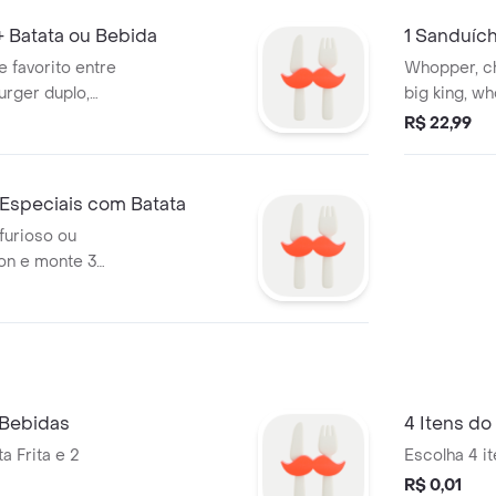
 Batata ou Bebida
1 Sanduích
 favorito entre
Whopper, ch
urger duplo,
big king, w
 ou whopper duplo
duplo ou c
R$ 22,99
escolha com uma
preparado 
ma bebida. a
selecionado
você aproveitar
exatamente 
speciais com Batata
heio de sabor do
furioso ou
on e monte 3
e acompanham 3
as, perfeitos para
r!
 Bebidas
4 Itens do
a Frita e 2
Escolha 4 it
R$ 0,01