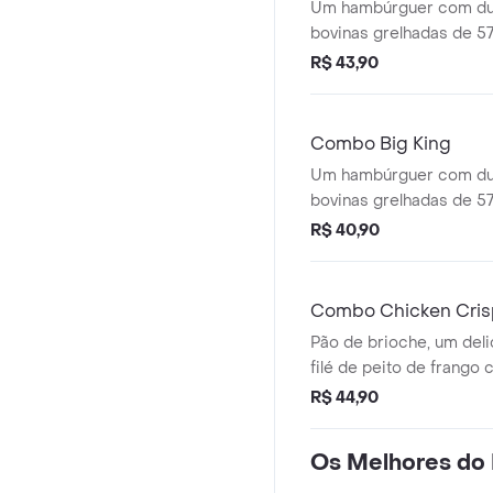
Um hambúrguer com du
bovinas grelhadas de 5
gergelim, queijo derreti
R$ 43,90
bacon crocante e o exc
stacker. Acompanha bata
Combo Big King
Um hambúrguer com du
bovinas grelhadas de 5
gergelim, queijo derreti
R$ 40,90
fresca (alface e cebola)
molho big king. Acompan
bebida.
Combo Chicken Cris
Pão de brioche, um deli
filé de peito de frango 
maionese e alface. aco
R$ 44,90
bebida.
Os Melhores do