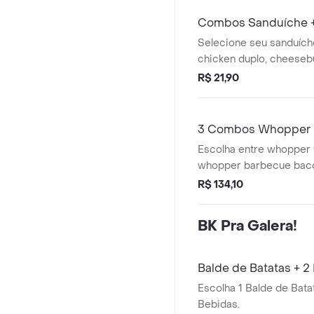
Combos Sanduíche +
Selecione seu sanduíche
chicken duplo, cheeseb
rodeiio duplo, big king
R$ 21,90
jr e complemente sua 
batata frita média ou u
combinação ideal para 
3 Combos Whopper E
um combo clássico e c
Escolha entre whopper 
jeito que quiser
whopper barbecue bac
combos completos qu
R$ 134,10
batatas fritas e 3 bebid
compartilhar muito sabo
BK Pra Galera!
Balde de Batatas + 2
Escolha 1 Balde de Batat
Bebidas.