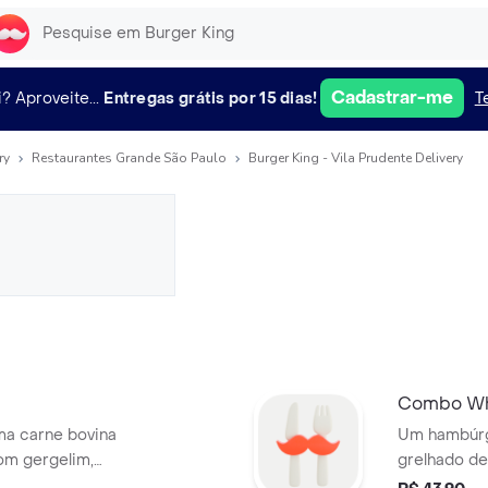
Cadastrar-me
i?
Aproveite...
Entregas grátis por 15 dias!
T
ry
Restaurantes Grande São Paulo
Burger Kingㅤㅤ - Vila Prudente Delivery
Combo Wh
a carne bovina
Um hambúrg
om gergelim,
grelhado de
, salada fresca
queijo derre