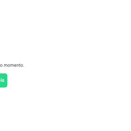
s
 no momento.
is