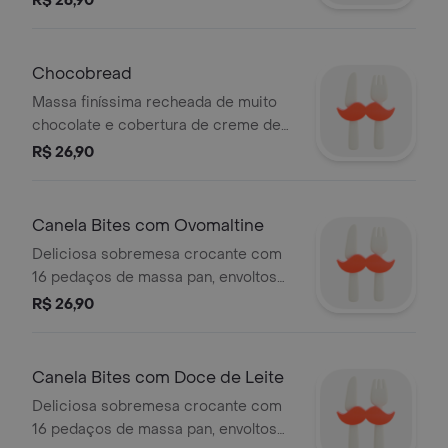
R$ 26,90
Chocobread
Massa finíssima recheada de muito
chocolate e cobertura de creme de
baunilha com granulado
R$ 26,90
Canela Bites com Ovomaltine
Deliciosa sobremesa crocante com
16 pedaços de massa pan, envoltos
em açúcar e canela, e cobertos com
R$ 26,90
creme de ovomaltine.
Canela Bites com Doce de Leite
Deliciosa sobremesa crocante com
16 pedaços de massa pan, envoltos