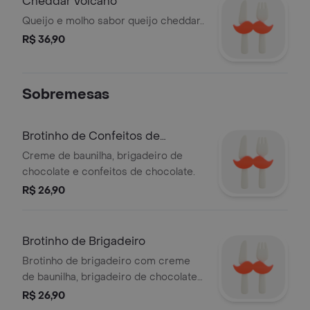
Cheddar Volcano
Queijo e molho sabor queijo cheddar..
R$ 36,90
Sobremesas
Brotinho de Confeitos de
Chocolate
Creme de baunilha, brigadeiro de
chocolate e confeitos de chocolate.
R$ 26,90
Brotinho de Brigadeiro
Brotinho de brigadeiro com creme
de baunilha, brigadeiro de chocolate
e granulado.
R$ 26,90