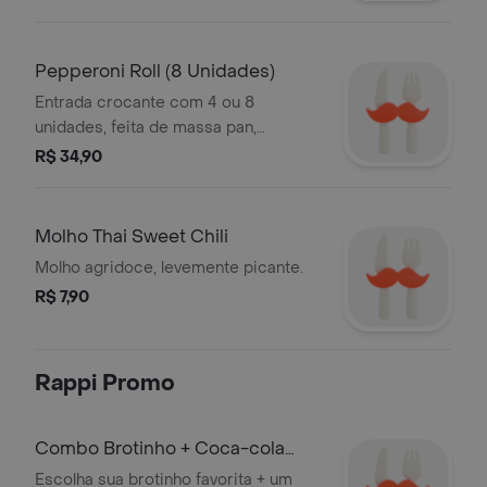
requeijão, molho thai sweet chili,
parmesão ralado e orégano.
Pepperoni Roll (8 Unidades)
Entrada crocante com 4 ou 8
unidades, feita de massa pan,
recheada de pepperoni cubo, queijo,
R$ 34,90
requeijão, molho thai sweet chili,
parmesão ralado e orégano.
Molho Thai Sweet Chili
Molho agridoce, levemente picante.
R$ 7,90
Rappi Promo
Combo Brotinho + Coca-cola
Lata (Brotif)
Escolha sua brotinho favorita + um