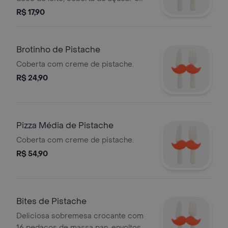
canela em versão individual.
R$ 17,90
Brotinho de Pistache
Coberta com creme de pistache.
R$ 24,90
Pizza Média de Pistache
Coberta com creme de pistache.
R$ 54,90
Bites de Pistache
Deliciosa sobremesa crocante com
16 pedaços de massa pan, envoltos