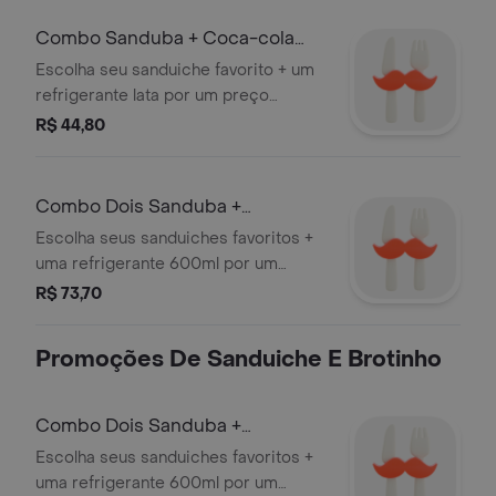
Combo Sanduba + Coca-cola
Lata (Sandif27)
Escolha seu sanduiche favorito + um
refrigerante lata por um preço
especial!
R$ 44,80
Combo Dois Sanduba +
Refrigerante 600 ml (Sandif49)
Escolha seus sanduiches favoritos +
uma refrigerante 600ml por um
preço especial!
R$ 73,70
Promoções De Sanduiche E Brotinho
Combo Dois Sanduba +
Refrigerante 600 ml (Sandif49)
Escolha seus sanduiches favoritos +
uma refrigerante 600ml por um