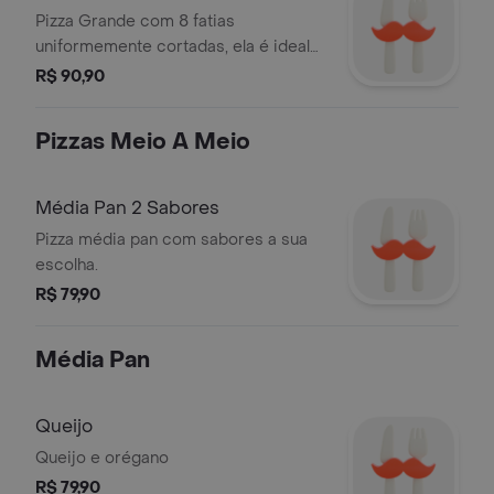
Pizza Grande com 8 fatias
uniformemente cortadas, ela é ideal
para compartilhar momentos alegres
R$ 90,90
com amigos ou familiares. Cada
pedaço é um convite ao sabor e à
Pizzas Meio A Meio
satisfação. Desfrute desta obra de
arte culinária em cada mordida.
Média Pan 2 Sabores
Pizza média pan com sabores a sua
escolha.
R$ 79,90
Média Pan
Queijo
Queijo e orégano
R$ 79,90