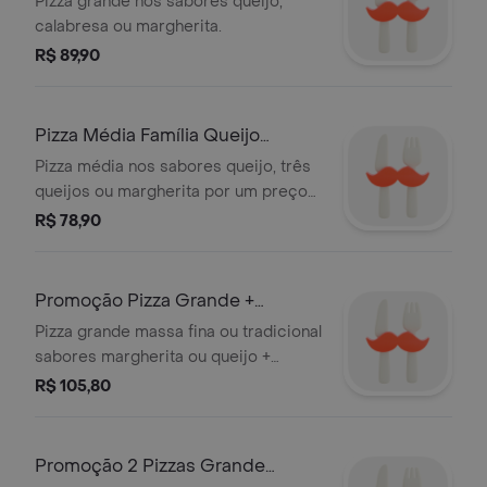
Pizza grande nos sabores queijo,
calabresa ou margherita.
R$ 89,90
Pizza Média Família Queijo
(Rappiqj)
Pizza média nos sabores queijo, três
queijos ou margherita por um preço
especial!
R$ 78,90
Promoção Pizza Grande +
Refrigerante 2 Litros (Rappim3)
Pizza grande massa fina ou tradicional
sabores margherita ou queijo +
refrigerante 2l.
R$ 105,80
Promoção 2 Pizzas Grande