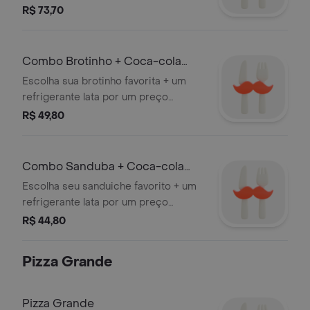
preço especial!
R$ 73,70
Combo Brotinho + Coca-cola
Lata (Brotif)
Escolha sua brotinho favorita + um
refrigerante lata por um preço
especial!
R$ 49,80
Combo Sanduba + Coca-cola
Lata (Sandif27)
Escolha seu sanduiche favorito + um
refrigerante lata por um preço
especial!
R$ 44,80
Pizza Grande
Pizza Grande