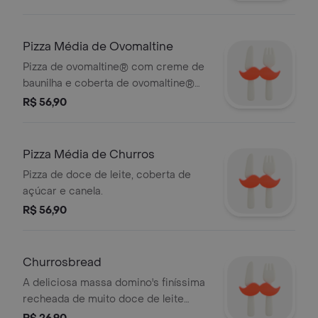
Pizza Média de Ovomaltine
Pizza de ovomaltine® com creme de
baunilha e coberta de ovomaltine®
crocante.
R$ 56,90
Pizza Média de Churros
Pizza de doce de leite, coberta de
açúcar e canela.
R$ 56,90
Churrosbread
A deliciosa massa domino's finíssima
recheada de muito doce de leite
coberta com açucar e canela !