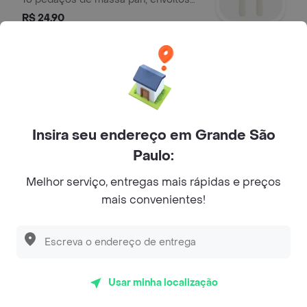
em creme de pistache.
R$ 24,90
Creme de Pistache
Delicioso creme de pistache.
R$ 8,90
Insira seu endereço em Grande São
Paulo:
Bebidas
Melhor serviço, entregas mais rápidas e preços
mais convenientes!
Refrigerante Lata
Escolha o refrigerante de sua
preferência
R$ 9,90
Usar minha localização
Monte Sua Pizza!