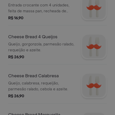
Entrada crocante com 4 unidades,
feita de massa pan, recheada de
frango desfiado, queijo e molho de
R$ 16,90
tomate, coberta de maionese grill,
molho chipotle, levemente picante, e
parmesão ralado.
Cheese Bread 4 Queijos
Queijo, gorgonzola, parmesão ralado,
requeijão e azeite.
R$ 26,90
Cheese Bread Calabresa
Queijo, calabresa, requeijão,
parmesão ralado, cebola e azeite.
R$ 26,90
Cheese Bread Marguerita