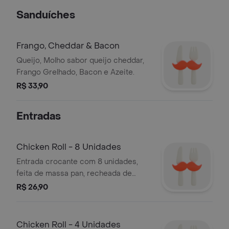
Sanduíches
Frango, Cheddar & Bacon
Queijo, Molho sabor queijo cheddar,
Frango Grelhado, Bacon e Azeite.
R$ 33,90
Entradas
Chicken Roll - 8 Unidades
Entrada crocante com 8 unidades,
feita de massa pan, recheada de
frango desfiado, queijo e molho de
R$ 26,90
tomate, coberta de maionese grill,
molho chipotle, levemente picante, e
parmesão ralado.
Chicken Roll - 4 Unidades