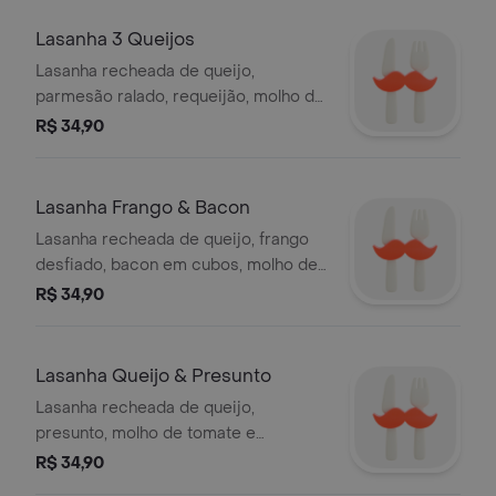
Lasanha 3 Queijos
Lasanha recheada de queijo,
parmesão ralado, requeijão, molho de
tomate e finalizada com orégano.
R$ 34,90
Lasanha Frango & Bacon
Lasanha recheada de queijo, frango
desfiado, bacon em cubos, molho de
tomate e finalizada com orégano.
R$ 34,90
Lasanha Queijo & Presunto
Lasanha recheada de queijo,
presunto, molho de tomate e
finalizada com orégano.
R$ 34,90