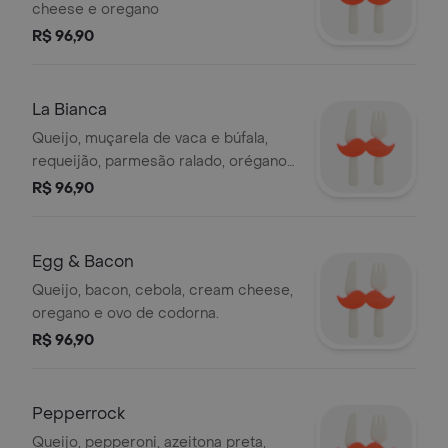
cheese e oregano
R$ 96,90
La Bianca
Queijo, muçarela de vaca e búfala,
requeijão, parmesão ralado, orégano
e manjericão.
R$ 96,90
Egg & Bacon
Queijo, bacon, cebola, cream cheese,
oregano e ovo de codorna.
R$ 96,90
Pepperrock
Queijo, pepperoni, azeitona preta,