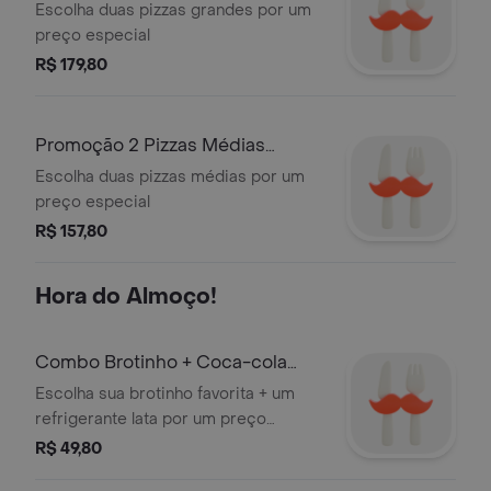
(Rappig)
Escolha duas pizzas grandes por um
preço especial
R$ 179,80
Promoção 2 Pizzas Médias
(Rappim)
Escolha duas pizzas médias por um
preço especial
R$ 157,80
Hora do Almoço!
Combo Brotinho + Coca-cola
Lata (Brotif)
Escolha sua brotinho favorita + um
refrigerante lata por um preço
especial!
R$ 49,80