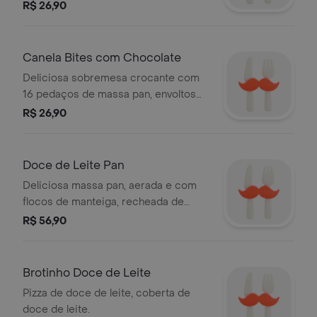
em açúcar e canela, e cobertos com
R$ 26,90
doce de leite.
Canela Bites com Chocolate
Deliciosa sobremesa crocante com
16 pedaços de massa pan, envoltos
em açúcar e canela, e cobertos com
R$ 26,90
chocolate.
Doce de Leite Pan
Deliciosa massa pan, aerada e com
flocos de manteiga, recheada de
doce de leite e açúcar.
R$ 56,90
Brotinho Doce de Leite
Pizza de doce de leite, coberta de
doce de leite.