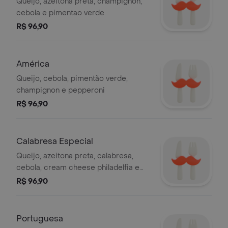
Queijo, azeitona preta, champignon,
cebola e pimentao verde
R$ 96,90
América
Queijo, cebola, pimentão verde,
champignon e pepperoni
R$ 96,90
Calabresa Especial
Queijo, azeitona preta, calabresa,
cebola, cream cheese philadelfia e
orégano
R$ 96,90
Portuguesa