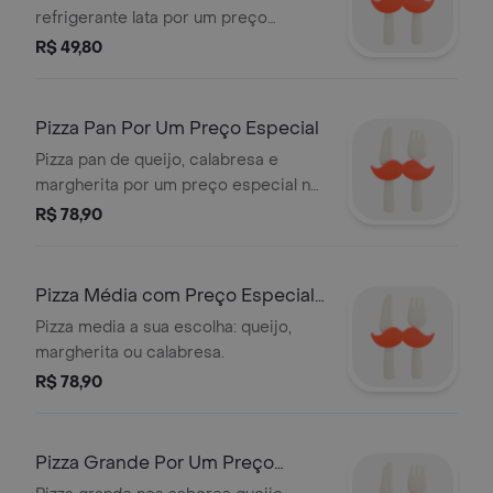
refrigerante lata por um preço
especial!
R$ 49,80
Pizza Pan Por Um Preço Especial
Pizza pan de queijo, calabresa e
margherita por um preço especial na
quarta da pan !
R$ 78,90
Pizza Média com Preço Especial
(Rappi399)
Pizza media a sua escolha: queijo,
margherita ou calabresa.
R$ 78,90
Pizza Grande Por Um Preço
Especial (Rappi499)