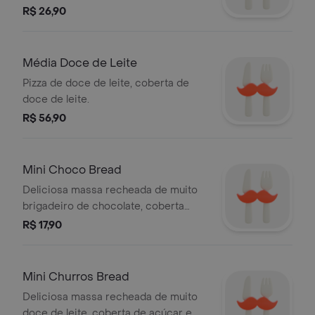
R$ 26,90
Média Doce de Leite
Pizza de doce de leite, coberta de
doce de leite.
R$ 56,90
Mini Choco Bread
Deliciosa massa recheada de muito
brigadeiro de chocolate, coberta
com creme de baunilha e granulado
R$ 17,90
de chocolate em versão individual.
Mini Churros Bread
Deliciosa massa recheada de muito
doce de leite, coberta de açúcar e