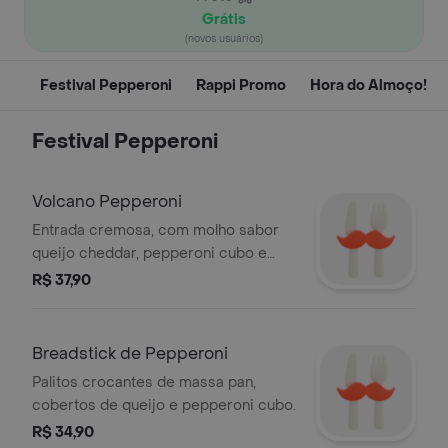
Grátis
(novos usuários)
Festival Pepperoni
Rappi Promo
Hora do Almoço!
Festival Pepperoni
Volcano Pepperoni
Entrada cremosa, com molho sabor
queijo cheddar, pepperoni cubo e
queijo.
R$ 37,90
Breadstick de Pepperoni
Palitos crocantes de massa pan,
cobertos de queijo e pepperoni cubo.
R$ 34,90