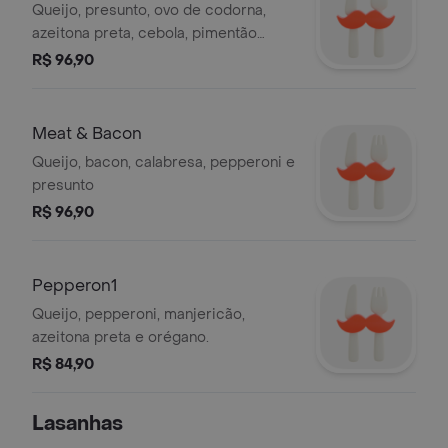
Queijo, presunto, ovo de codorna,
azeitona preta, cebola, pimentão
verde.
R$ 96,90
Meat & Bacon
Queijo, bacon, calabresa, pepperoni e
presunto
R$ 96,90
Pepperon1
Queijo, pepperoni, manjericão,
azeitona preta e orégano.
R$ 84,90
Lasanhas