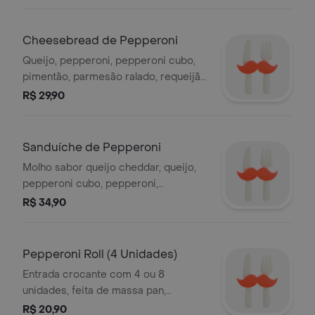
Cheesebread de Pepperoni
Queijo, pepperoni, pepperoni cubo,
pimentão, parmesão ralado, requeijão
e azeite.
R$ 29,90
Sanduíche de Pepperoni
Molho sabor queijo cheddar, queijo,
pepperoni cubo, pepperoni,
pimentão, pepperoni cup e azeite.
R$ 34,90
Pepperoni Roll (4 Unidades)
Entrada crocante com 4 ou 8
unidades, feita de massa pan,
recheada de pepperoni cubo, queijo,
R$ 20,90