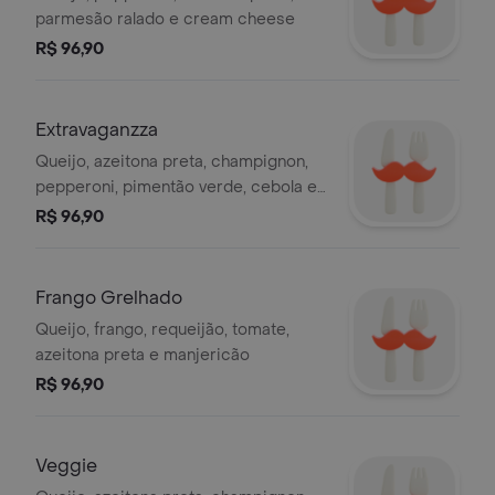
parmesão ralado e cream cheese
R$ 96,90
Extravaganzza
Queijo, azeitona preta, champignon,
pepperoni, pimentão verde, cebola e
presunto
R$ 96,90
Frango Grelhado
Queijo, frango, requeijão, tomate,
azeitona preta e manjericão
R$ 96,90
Veggie