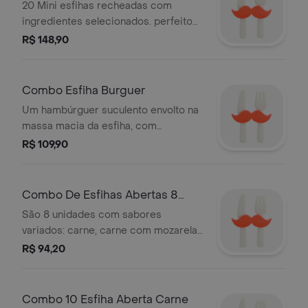
20 Unidades
20 Mini esfihas recheadas com
ingredientes selecionados. perfeito
para compartilhar com amigos ou
R$ 148,90
matar a fome com muito sabor. serve
3 pessoas
Combo Esfiha Burguer
Um hambúrguer suculento envolto na
massa macia da esfiha, com
cobertura de mozarela derretida. uma
R$ 109,90
combinação diferente e cheia de
sabor pra quem ama burger e quer
sair do comum.
Combo De Esfihas Abertas 8
Unidades
São 8 unidades com sabores
variados: carne, carne com mozarela,
só mozarela e zaatar. preparadas com
R$ 94,20
ingredientes frescos e bem servidas.
ideal para quem quer experimentar
um pouco de tudo. serve 3 pessoas
Combo 10 Esfiha Aberta Carne