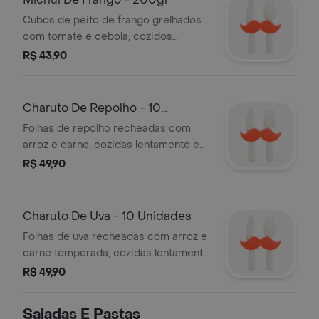
Cubos de peito de frango grelhados
com tomate e cebola, cozidos
lentamente em molho levemente
R$ 43,90
adocicado com xarope de romã. uma
combinação equilibrada, saborosa e
surpreendente. ideal para quem
Charuto De Repolho - 10
busca uma refeição leve e cheia de
Unidades
Folhas de repolho recheadas com
sabor.
arroz e carne, cozidas lentamente em
caldo caseiro de carne. sabor
R$ 49,90
tradicional e textura delicada em
cada mordida. são 10 unidades,
perfeitas para uma refeição completa
Charuto De Uva - 10 Unidades
ou para compartilhar. serve 2
Folhas de uva recheadas com arroz e
pessoas.
carne temperada, cozidas lentamente
em caldo caseiro de carne para
R$ 49,90
realçar todo o sabor. são 10
unidades,perfeitas para dividir ou se
Saladas E Pastas
deliciar sozinho. serve 2 pessoas.