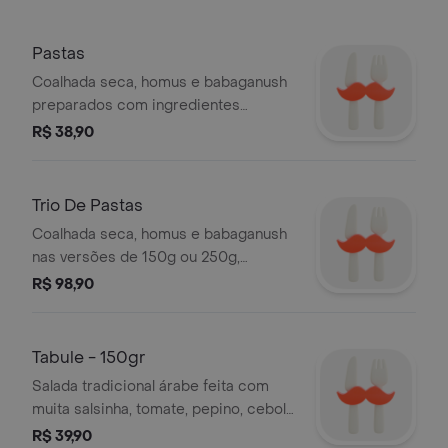
Pastas
Coalhada seca, homus e babaganush
preparados com ingredientes
frescos e tradicionais. ideais para
R$ 38,90
acompanhar pães ou compor uma
refeição leve e saborosa. destaque
da categoria saladas e pastas,
Trio De Pastas
simples, autênticas e irresistíveis.
Coalhada seca, homus e babaganush
serve 1 pessoa
nas versões de 150g ou 250g,
servidos com torradas extrafinas
R$ 98,90
temperadas com zaatar.
Tabule - 150gr
Salada tradicional árabe feita com
muita salsinha, tomate, pepino, cebola
e trigo moído. temperada com limão,
R$ 39,90