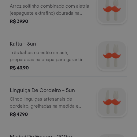
Arroz soltinho combinado com aletria
(espaguete extrafino) dourada na
manteiga. leve, saboroso e perfeito
R$ 39,90
para acompanhar pratos árabes
clássicos. arroz cozido com lentilhas
em caldo de carne bem temperado,
Kafta - 3un
finalizado com cebolas fritas
Três kaftas no estilo smash,
crocantes. sabor rico, textura
preparadas na chapa para garantir
equilibrada e aquele toque caseiro
maciez por dentro e crocância por
R$ 43,90
que aquece em qualquer época do
fora. feitas com carne temperada na
ano
medida certa, são uma explosão de
sabor em cada mordida.
Linguiça De Cordeiro - 5un
Cinco linguiças artesanais de
cordeiro, grelhadas na medida e
servidas com cebola refogada
R$ 47,90
levemente caramelizada. um prato
robusto e cheio de personalidade.
Michui De Frango - 200gr