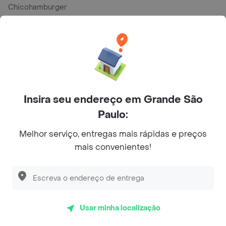
Chicohamburger
Lellis Trattoria Al. Campinas
Coco Bambu
HABIB'S
Frangaria
Insira seu endereço em Grande São
Bullguer
Paulo:
Buteco de Minas
Melhor serviço, entregas mais rápidas e preços
Lellis trattoria
mais convenientes!
Matsuya
Guinza Sushi
China Pinheiros
Usar minha localização