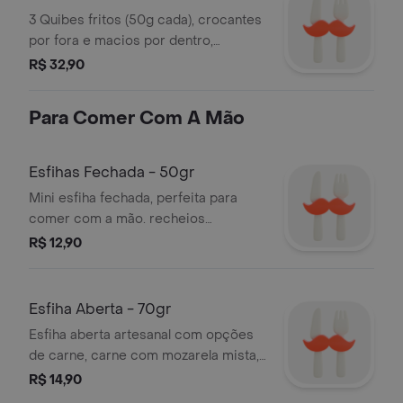
árabe. serve 1 pessoa
3 Quibes fritos (50g cada), crocantes
por fora e macios por dentro,
acompanhados de uma bebida à sua
R$ 32,90
escolha. perfeito para um lanche
rápido e cheio de sabor. disponível na
Para Comer Com A Mão
categoria tarde com árabe.
Esfihas Fechada - 50gr
Mini esfiha fechada, perfeita para
comer com a mão. recheios
disponíveis: carne, mozarela,
R$ 12,90
mozarela com cebola refogada na
manteiga, ricota e escarola. ideal para
uma refeição leve ou para
Esfiha Aberta - 70gr
complementar seu pedido. serve 1
Esfiha aberta artesanal com opções
pessoa (50g).
de carne, carne com mozarela mista,
mozarela pura ou zaatar, o clássico
R$ 14,90
tempero do oriente médio. ideal para