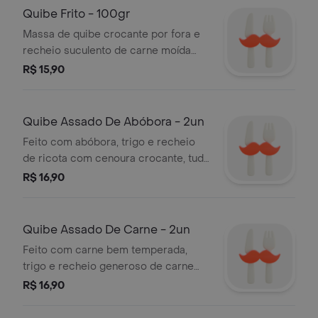
sabor da categoria para comer com a
Quibe Frito - 100gr
mão. serve 1 pessoa
Massa de quibe crocante por fora e
recheio suculento de carne moída
com ervas, especiarias e nozes.
R$ 15,90
disponível nas versões de 100g e
50g. uma opção prática e cheia de
sabor da categoria para comer com a
Quibe Assado De Abóbora - 2un
mão. serve 1 pessoa
Feito com abóbora, trigo e recheio
de ricota com cenoura crocante, tudo
temperado com especiarias árabes.
R$ 16,90
uma opção assada, saudável e
saborosa da categoria pratos
quentes. perfeito para quem busca
Quibe Assado De Carne - 2un
uma refeição leve e diferente. serve 1
Feito com carne bem temperada,
pessoa
trigo e recheio generoso de carne
moída, nozes e especiarias árabes.
R$ 16,90
textura macia por dentro e sabor
marcante. uma opção completa da