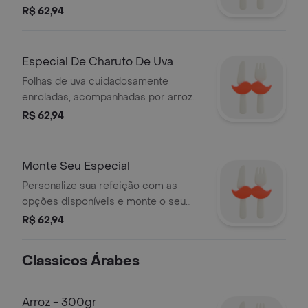
de tahine, limão e azeite. acompanha
R$ 62,94
couscous marroquino e salada de
vagem fresca. uma refeição
equilibrada, leve e marcante. serve 1
Especial De Charuto De Uva
pessoa.
Folhas de uva cuidadosamente
enroladas, acompanhadas por arroz
com lentilha saboroso e uma salada
R$ 62,94
de grão-de-bico leve e refrescante.
uma experiência completa e
inesquecível. serve 1 pessoa.
Monte Seu Especial
Personalize sua refeição com as
opções disponíveis e monte o seu
próprio combo árabe. ideal para
R$ 62,94
quem quer variedade e sabor em uma
só experiência. serve 1 pessoa.
Classicos Árabes
Arroz - 300gr