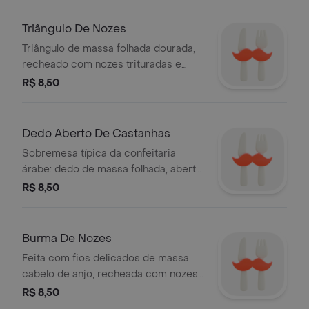
irresistíveis: nozes, damasco,
castanhas ou amêndoas. doce na
Triângulo De Nozes
medida certa, com textura leve e final
Triângulo de massa folhada dourada,
marcante.
recheado com nozes trituradas e
levemente adoçadas. uma sobremesa
R$ 8,50
clássica da doçaria árabe, com
textura leve e um recheio que derrete
na boca. perfeita para adoçar o final
Dedo Aberto De Castanhas
da sua refeição.
Sobremesa típica da confeitaria
árabe: dedo de massa folhada, aberto
e recheado com castanhas
R$ 8,50
selecionadas. combinação perfeita
entre textura leve e sabor marcante.
um final doce e especial para a sua
Burma De Nozes
refeição.
Feita com fios delicados de massa
cabelo de anjo, recheada com nozes
trituradas e coberta com mel puro.
R$ 8,50
textura leve, sabor marcante e um