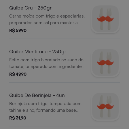
categoria pratos quentes, ideal para
Quibe Cru - 250gr
matar a fome com gosto. serve 1
Carne moída com trigo e especiarias,
pessoa
preparados sem sal para manter a
umidade e o frescor. o tempero final
R$ 59,90
fica por sua conta,sugerimos cebola,
hortelã, salsa, cebolinha, sal e azeite.
uma opção leve e saborosa da
Quibe Mentiroso - 250gr
categoria saladas e pastas. serve 1
Feito com trigo hidratado no suco do
pessoa
tomate, temperado com ingredientes
frescos e bem selecionados. uma
R$ 49,90
opção vegana surpreendente,
perfeita para quem busca sabor sem
carne. destaque da categoria saladas
Quibe De Berinjela - 4un
e pastas. serve 1 pessoa
Berinjela com trigo, temperada com
tahine e alho, formando uma base
saborosa e nutritiva. servido em
R$ 31,90
cubos e finalizado com creme de