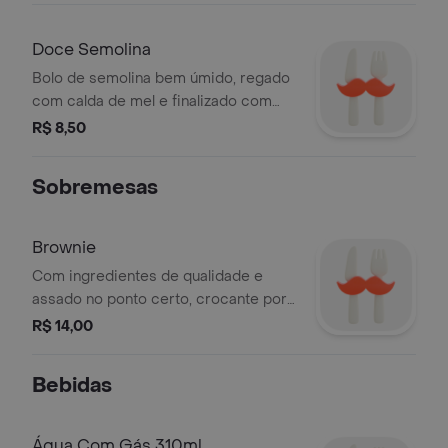
toque doce na medida.
Doce Semolina
Bolo de semolina bem úmido, regado
com calda de mel e finalizado com
amêndoas crocantes. textura leve,
R$ 8,50
sabor delicado e um toque de
crocância que faz toda a diferença.
Sobremesas
Brownie
Com ingredientes de qualidade e
assado no ponto certo, crocante por
fora e interior macio. escolha seu
R$ 14,00
favorito
Bebidas
Água Com Gás 310ml