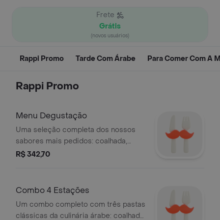
Frete
Grátis
(novos usuários)
Rappi Promo
Tarde Com Árabe
Para Comer Com A 
Rappi Promo
Menu Degustação
Uma seleção completa dos nossos
sabores mais pedidos: coalhada,
homus, babaganush (150g cada),
R$ 342,70
quibe cru (250g), 4 quibes fritos, 4
falafels com molho taratour, 300g de
tabule e 10 charutos de repolho + 10
Combo 4 Estações
de uva. acompanha pães sírios e
Um combo completo com três pastas
torradas crocantes. aproveite com
clássicas da culinária árabe: coalhada