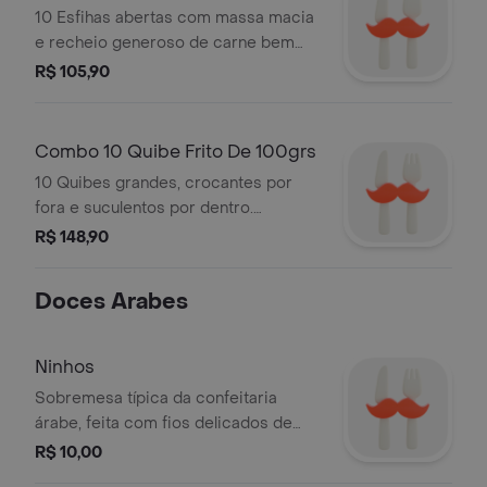
10 Esfihas abertas com massa macia
e recheio generoso de carne bem
temperada. perfeito pra dividir ou
R$ 105,90
matar a fome com um dos clássicos
da casa. serve 3 pessoas
Combo 10 Quibe Frito De 100grs
10 Quibes grandes, crocantes por
fora e suculentos por dentro.
preparados com tempero no ponto e
R$ 148,90
recheio caprichado. perfeitos para
dividir ou garantir uma refeição
Doces Arabes
completa com muito sabor. serve 3
pessoas
Ninhos
Sobremesa típica da confeitaria
árabe, feita com fios delicados de
massa cabelo de anjo moldados à
R$ 10,00
mão. escolha entre quatro sabores