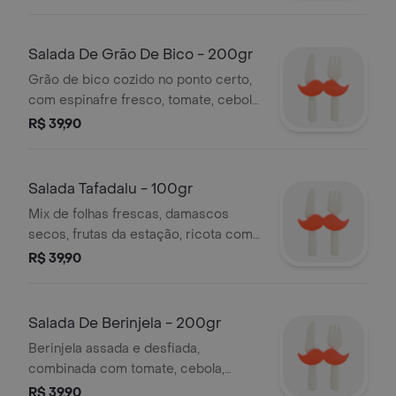
azeite e sal para um sabor equilibrado
e refrescante. uma opção saudável da
categoria saladas e pastas, perfeita
Salada De Grão De Bico - 200gr
para qualquer momento do dia. serve
Grão de bico cozido no ponto certo,
1 pessoa
com espinafre fresco, tomate, cebola
frita e lascas de amêndoas. finalizada
R$ 39,90
com molho de iogurte, tahine e azeite.
uma opção nutritiva e saborosa da
categoria saladas e pastas. serve 1
Salada Tafadalu - 100gr
pessoa
Mix de folhas frescas, damascos
secos, frutas da estação, ricota com
zaatar e nozes crocantes. finalizada
R$ 39,90
com molho caseiro de aceto
balsâmico e mel. uma salada leve e
saborosa da categoria saladas e
Salada De Berinjela - 200gr
pastas, perfeita para quem busca
Berinjela assada e desfiada,
variedade no prato. serve 1 pessoas
combinada com tomate, cebola,
azeitona preta, azeite, limão, salsa, sal
R$ 39,90