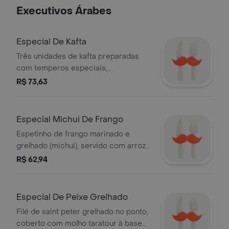
ricota suave. uma opção veggie da
Executivos Árabes
categoria saladas e pastas, ideal para
quem busca sabor com leveza. serve
1 pessoa
Especial De Kafta
Três unidades de kafta preparadas
com temperos especiais,
acompanhadas por arroz com lentilha
R$ 73,63
e um tabule fresco. uma combinação
equilibrada e autêntica. serve 1
pessoa.
Especial Michui De Frango
Espetinho de frango marinado e
grelhado (michui), servido com arroz
com aletria e coalhada seca cremosa.
R$ 62,94
uma combinação equilibrada de
sabores e texturas. serve 1 pessoa.
Especial De Peixe Grelhado
Filé de saint peter grelhado no ponto,
coberto com molho taratour à base