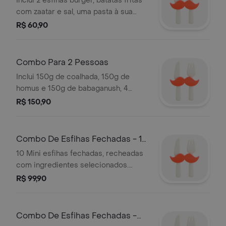
Inclui 2 esfihas burger, batatas fritas
com zaatar e sal, uma pasta à sua
escolha e uma lata de refrigerante.
R$ 60,90
um combo ideal para quem quer uma
refeição rápida, bem servida e cheia
de sabor. serve 1 pessoa
Combo Para 2 Pessoas
Inclui 150g de coalhada, 150g de
homus e 150g de babaganush, 4
esfihas fechadas, 2 esfihas abertas e
R$ 150,90
2 refrigerantes. uma refeição
completa para compartilhar e
aproveitar juntos. serve 2 pessoas
Combo De Esfihas Fechadas - 10
Unidades
10 Mini esfihas fechadas, recheadas
com ingredientes selecionados.
perfeito pra dividir ou matar a fome
R$ 99,90
com muito sabor. serve 3 pessoas
Combo De Esfihas Fechadas -