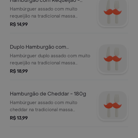
Hamburgão com Requeijão -
180g
Hambúrguer assado com muito
requeijão na tradicional massa
confraria feita com azeite.
R$ 14,99
Duplo Hamburgão com
Requeijão 300g
Hambúrguer duplo assado com muito
requeijão na tradicional massa
confraria feita com azeite.
R$ 18,99
Hamburgão de Cheddar - 180g
Hambúrguer assado com muito
cheddar na tradicional massa
confraria feita com azeite.
R$ 13,99