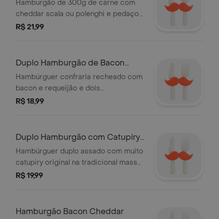
Hamburgão de 300g de carne com
cheddar scala ou polenghi e pedaços
de bacon.
R$ 21,99
Duplo Hamburgão de Bacon
Requeijão
Hambúrguer confraria recheado com
bacon e requeijão e dois
hambúrgueres 300g.
R$ 18,99
Duplo Hamburgão com Catupiry
Original
Hambúrguer duplo assado com muito
catupiry original na tradicional massa
confraria feita com azeite.
R$ 19,99
Hamburgão Bacon Cheddar