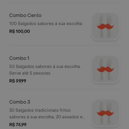
Combo Cento
100 Salgados sabores á sua escolha.
R$ 100,00
Combo 1
50 Salgados sabores á sua escolha.
Serve até 5 pessoas
R$ 59,99
Combo 3
30 Salgados tradicionais fritos
sabores á sua escolha, 20 assados e
1 refrigerante 2L á sua escolha.
R$ 75,99