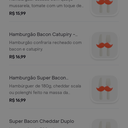
mussarela, tomate com um toque de
azeite e orégano.
R$ 15,99
Hamburgão Bacon Catupiry -
180g
Hamburgão confraria recheado com
bacon e catupiry.
R$ 16,99
Hamburgão Super Bacon
Cheddar
Hambúrguer de 180g, cheddar scala
ou polenghi feito na massa da
confraria.
R$ 16,99
Super Bacon Cheddar Duplo