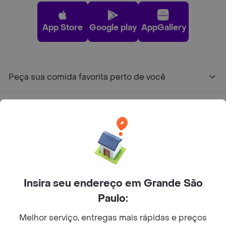
App Store
Google play
AppGallery
Peça sua comida favorita perto de você
Categorias
Junte-se ao Rappi
Sobre Rappi
Insira seu endereço em Grande São
Paulo:
Facebook
Twitter
Instagram
Melhor serviço, entregas mais rápidas e preços
©
2026
Rappi Inc. All rights reserved.