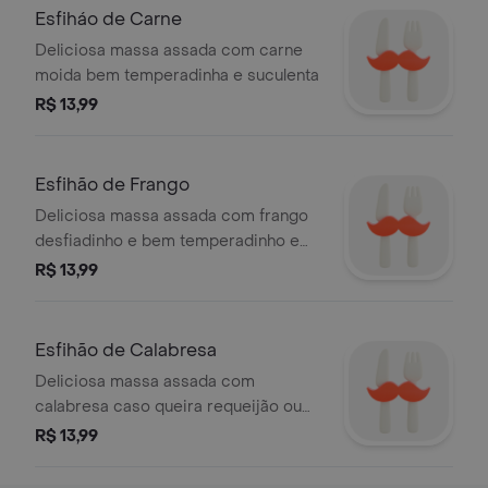
Esfiháo de Carne
Deliciosa massa assada com carne
moida bem temperadinha e suculenta
R$ 13,99
Esfihão de Frango
Deliciosa massa assada com frango
desfiadinho e bem temperadinho e
suculento, se quiser requeijão ou
R$ 13,99
cheddar é só pedir.
Esfihão de Calabresa
Deliciosa massa assada com
calabresa caso queira requeijão ou
cheddar é só avisar cortesia
R$ 13,99