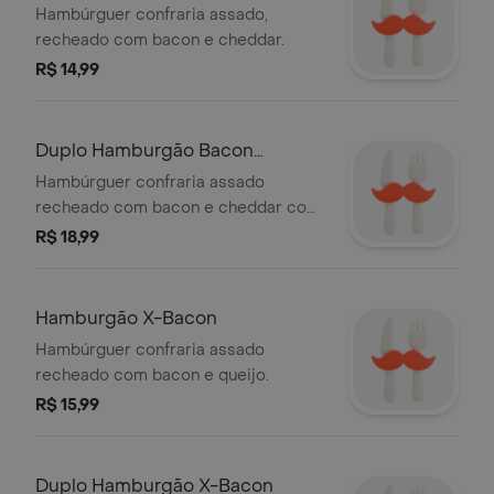
Hambúrguer confraria assado,
recheado com bacon e cheddar.
R$ 14,99
Duplo Hamburgão Bacon
Cheddar
Hambúrguer confraria assado
recheado com bacon e cheddar com
dois hambúrgueres.
R$ 18,99
Hamburgão X-Bacon
Hambúrguer confraria assado
recheado com bacon e queijo.
R$ 15,99
Duplo Hamburgão X-Bacon