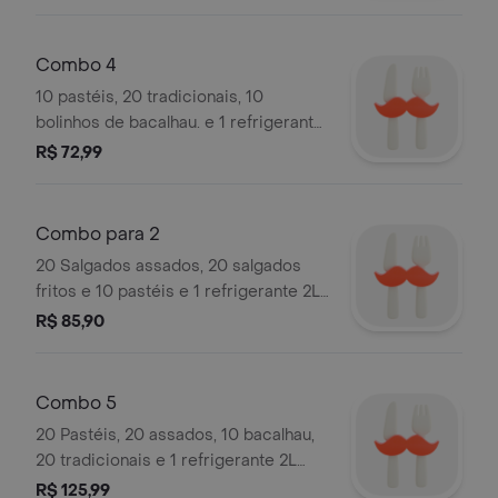
Combo 4
10 pastéis, 20 tradicionais, 10
bolinhos de bacalhau. e 1 refrigerante
2l sabores á sua escolha.
R$ 72,99
Combo para 2
20 Salgados assados, 20 salgados
fritos e 10 pastéis e 1 refrigerante 2L
sabores á sua escolha.
R$ 85,90
Combo 5
20 Pastéis, 20 assados, 10 bacalhau,
20 tradicionais e 1 refrigerante 2L
sabores á sua escolha. Serve até 8
R$ 125,99