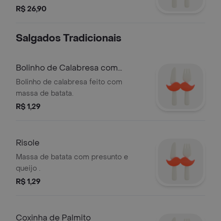
R$ 26,90
Salgados Tradicionais
Bolinho de Calabresa com
Requeijão
Bolinho de calabresa feito com
massa de batata.
R$ 1,29
Risole
Massa de batata com presunto e
queijo .
R$ 1,29
Coxinha de Palmito