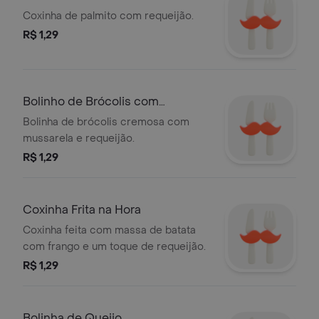
Coxinha de palmito com requeijão.
R$ 1,29
Bolinho de Brócolis com
Mussarela e Requeijão
Bolinha de brócolis cremosa com
mussarela e requeijão.
R$ 1,29
Coxinha Frita na Hora
Coxinha feita com massa de batata
com frango e um toque de requeijão.
R$ 1,29
Bolinha de Queijo