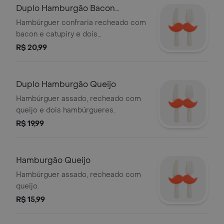
Duplo Hamburgão Bacon
Catupiry - 300g
Hambúrguer confraria recheado com
bacon e catupiry e dois
hambúrgueres.
R$ 20,99
Duplo Hamburgão Queijo
Hambúrguer assado, recheado com
queijo e dois hambúrgueres.
R$ 19,99
Hamburgão Queijo
Hambúrguer assado, recheado com
queijo.
R$ 15,99