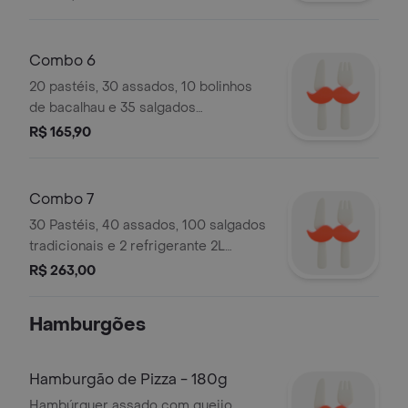
pessoas.
Combo 6
20 pastéis, 30 assados, 10 bolinhos
de bacalhau e 35 salgados
tradicionais
R$ 165,90
Combo 7
30 Pastéis, 40 assados, 100 salgados
tradicionais e 2 refrigerante 2L
sabores á sua escolha.
R$ 263,00
Hamburgões
Hamburgão de Pizza - 180g
Hambúrguer assado com queijo