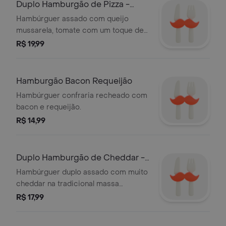
Duplo Hamburgão de Pizza -
300g
Hambúrguer assado com queijo
mussarela, tomate com um toque de
azeite e orégano e dois
R$ 19,99
hambúrgueres.
Hamburgão Bacon Requeijão
Hambúrguer confraria recheado com
bacon e requeijão.
R$ 14,99
Duplo Hamburgão de Cheddar -
300g
Hambúrguer duplo assado com muito
cheddar na tradicional massa
confraria feita com azeite.
R$ 17,99