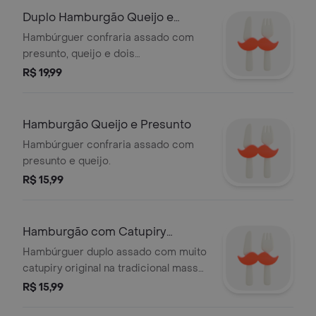
Duplo Hamburgão Queijo e
Presunto
Hambúrguer confraria assado com
presunto, queijo e dois
hambúrgueres.
R$ 19,99
Hamburgão Queijo e Presunto
Hambúrguer confraria assado com
presunto e queijo.
R$ 15,99
Hamburgão com Catupiry
Original
Hambúrguer duplo assado com muito
catupiry original na tradicional massa
confraria feita com azeite.
R$ 15,99