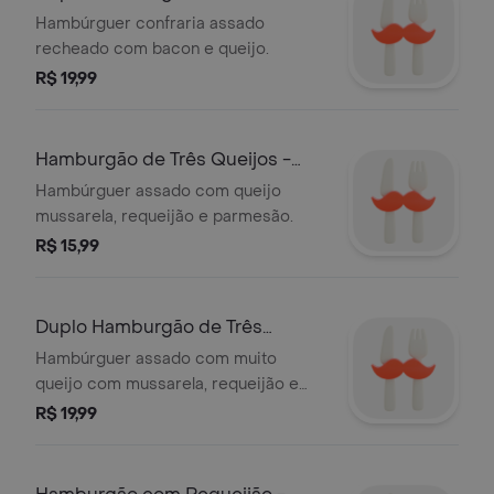
Hambúrguer confraria assado
recheado com bacon e queijo.
R$ 19,99
Hamburgão de Três Queijos -
180g
Hambúrguer assado com queijo
mussarela, requeijão e parmesão.
R$ 15,99
Duplo Hamburgão de Três
Queijos - 300g
Hambúrguer assado com muito
queijo com mussarela, requeijão e
parmesão e dois hambúrgueres.
R$ 19,99