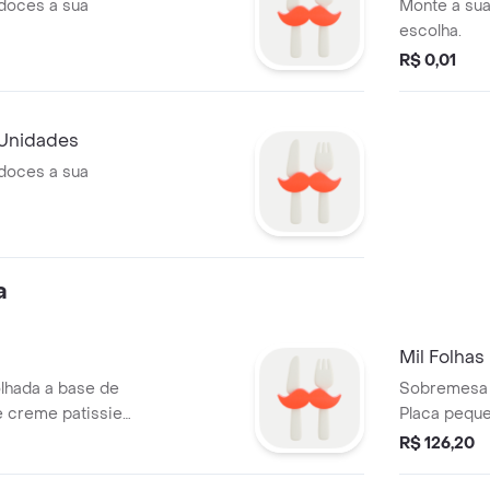
doces a sua
Monte a sua
escolha.
R$ 0,01
 Unidades
doces a sua
a
Mil Folhas
olhada a base de
Sobremesa d
 creme patissier
Placa peque
R$ 126,20