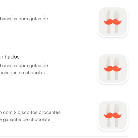
baunilha com gotas de
anhados
baunilha com gotas de
anhados no chocolate.
o com 2 biscoitos crocantes,
e ganache de chocolate,
lgado e coberto de