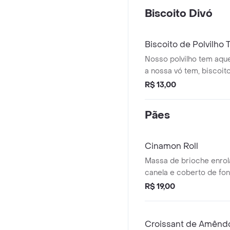
Biscoito Divó
Biscoito de Polvilho 
Nosso polvilho tem aque
a nossa vó tem, biscoit
de polvilho.
R$ 13,00
Pães
Cinamon Roll
Massa de brioche enro
canela e coberto de fon
sua melhor degustação,
R$ 19,00
produto no forno 180 gr
Croissant de Amênd