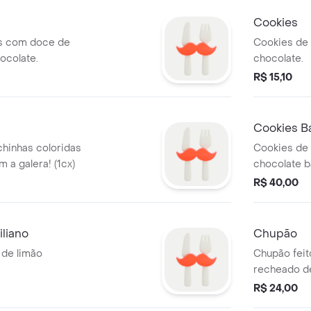
Cookies
s com doce de
Cookies de 
ocolate.
chocolate.
R$ 15,10
Cookies B
chinhas coloridas
Cookies de 
 a galera! (1cx)
chocolate b
R$ 40,00
iliano
Chupão
de limão
Chupão feit
recheado d
caramelo sa
R$ 24,00
chocolate.