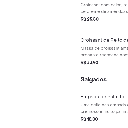
Croissant com calda, r
de creme de amêndoas
laminadas. Obs.: orien
R$ 25,50
o produto no forno 180 
Croissant de Peito d
Massa de croissant am
crocante recheada com 
catupiry.
R$ 33,90
Salgados
Empada de Palmito
Uma deliciosa empada 
cremoso e muito palmit
R$ 18,00