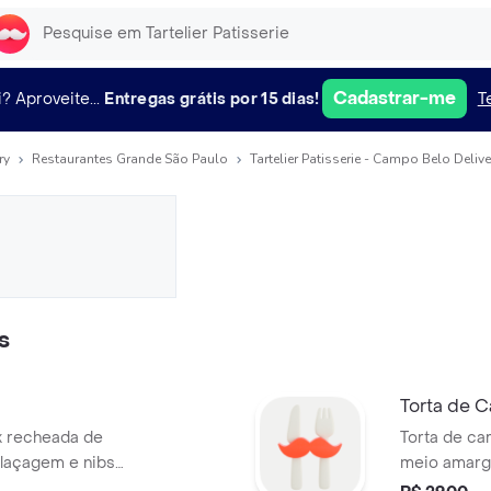
Cadastrar-me
i?
Aproveite...
Entregas grátis por 15 dias!
T
ry
Restaurantes Grande São Paulo
Tartelier Patisserie - Campo Belo Delive
s
Torta de 
x recheada de
Torta de ca
glaçagem e nibs
meio amargo