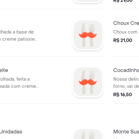
R$ 29,00
Choux Cre
olhada a base de
Choux com 
 creme patissier
R$ 21,00
eite
Cocadinh
lhada, feita a
Nossa deli
heada com creme
forno, vai d
Calma cocad
R$ 16,50
 Unidadas
Monte Sua