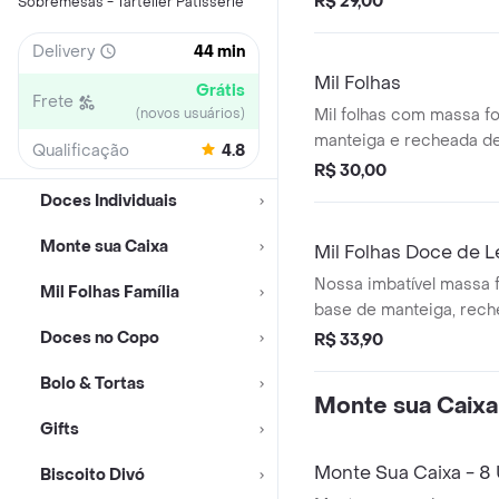
R$ 29,00
Sobremesas - Tartelier Patisserie
Delivery
44 min
Mil Folhas
Grátis
Frete
(novos usuários)
Mil folhas com massa f
manteiga e recheada de
Qualificação
4.8
baunilha.
R$ 30,00
Doces Individuais
Monte sua Caixa
Mil Folhas Doce de L
Nossa imbatível massa fo
Mil Folhas Família
base de manteiga, rec
patissier doce de leite .
Doces no Copo
R$ 33,90
Bolo & Tortas
Monte sua Caixa
Gifts
Monte Sua Caixa - 8
Biscoito Divó