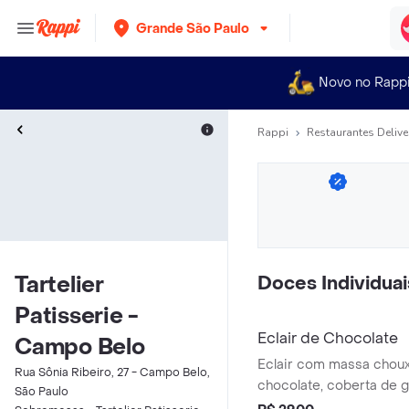
Grande São Paulo
Novo no Rapp
Rappi
Restaurantes Delive
Tartelier
Doces Individuai
Patisserie -
Eclair de Chocolate
Campo Belo
Eclair com massa chou
Rua Sônia Ribeiro, 27 - Campo Belo,
chocolate, coberta de 
São Paulo
de cacau.