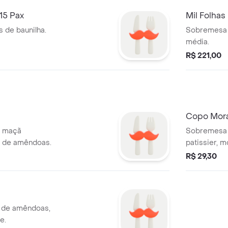
 15 Pax
Mil Folhas
 de baunilha.
Sobremesa d
média.
R$ 221,00
Copo Mor
, maçã
Sobremesa de pão de ló bran
e de amêndoas.
patissier, m
R$ 29,30
e.