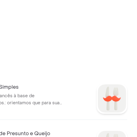
 Simples
rancês à base de
s.: orientamos que para sua
stação, aqueça o produto no
raus - 10min.
de Presunto e Queijo