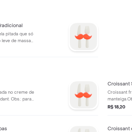
Tradicional
la pitada que só
o leve de massa
Croissant
lada no creme de
Croissant f
dant. Obs.: para
manteiga.Ob
 aqueça o
melhor degu
R$ 18,20
aus - 5 min.
forno 180 g
oas
Croissant 