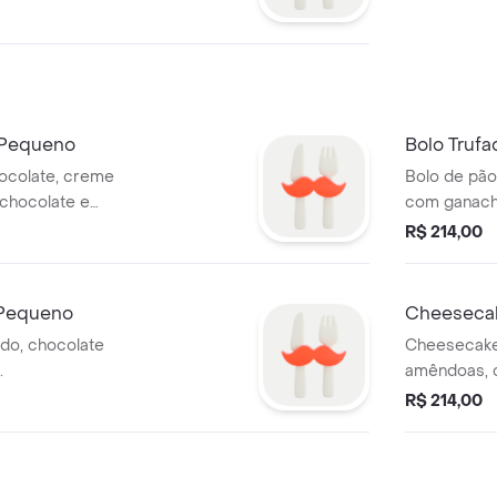
- Pequeno
Bolo Truf
hocolate, creme
Bolo de pão
 chocolate e
com ganach
ganache e 
R$ 214,00
 Pequeno
Cheesecak
ado, chocolate
Cheesecake
.
amêndoas, 
cheese, cob
R$ 214,00
vermelhas.