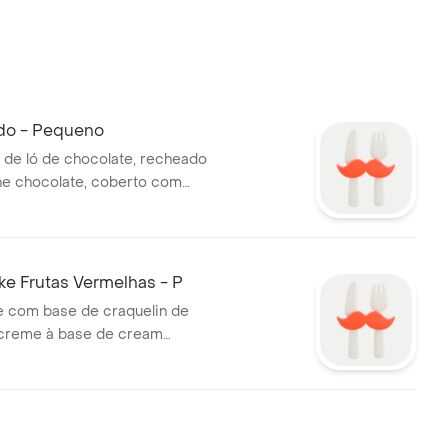
ado - Pequeno
 de ló de chocolate, recheado
e chocolate, coberto com
cacau.
e Frutas Vermelhas - P
 com base de craquelin de
creme à base de cream
erta com geleia de frutas