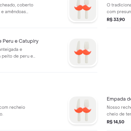
echeado, coberto
O tradicion
 e amêndoas
com presunt
tamos que aqueça
R$ 33,90
graus - 10min..
e Peru e Catupiry
anteigada e
peito de peru e
Empada d
com recheio
Nosso reche
o.
cheio de te
R$ 14,50