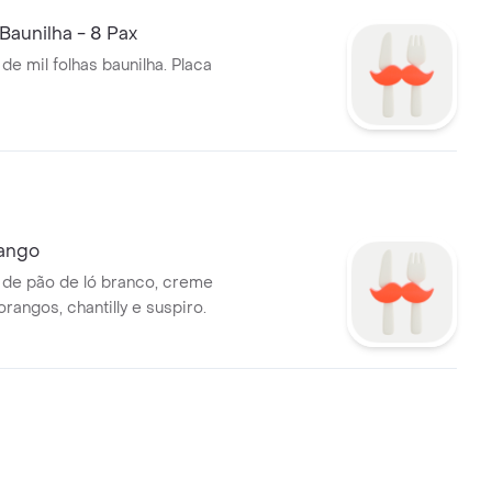
 Baunilha - 8 Pax
e mil folhas baunilha. Placa
ango
co, creme
orangos, chantilly e suspiro.