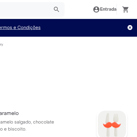
Entrada
ermos e Condições
ry
Caramelo
ramelo salgado, chocolate
 e biscoito.