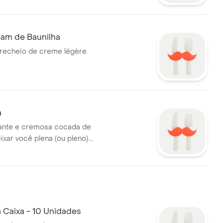
am de Baunilha
recheio de creme légère.
a
rante e cremosa cocada de
eixar você plena (ou pleno).
a (1un)
 Caixa - 10 Unidades