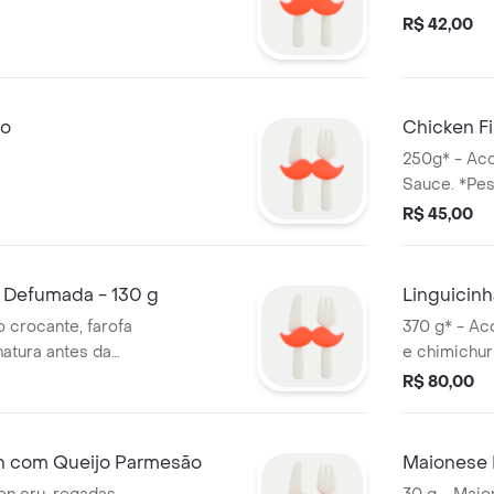
R$ 42,00
jo
Chicken Fi
250g* - Ac
Sauce. *Pes
R$ 45,00
l Defumada - 130 g
Linguicin
 crocante, farofa
370 g* - Ac
natura antes da
e chimichurr
cocção.
R$ 80,00
n com Queijo Parmesão
Maionese 