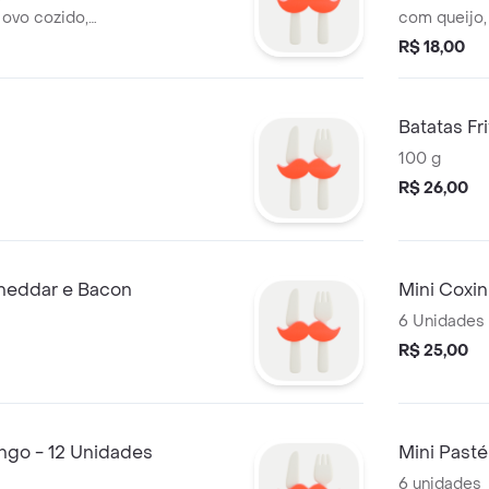
 ovo cozido,
com queijo,
es - 1 unidade.
R$ 18,00
Batatas Fr
100 g
R$ 26,00
Cheddar e Bacon
Mini Coxi
6 Unidades
R$ 25,00
ngo - 12 Unidades
Mini Pasté
6 unidades