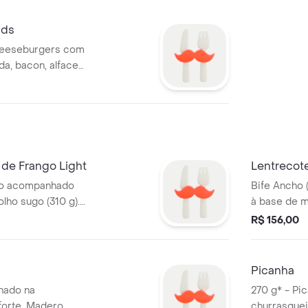
tura antes da
ids
Cheeseburgers com
a, bacon, alface
maionese
a batata frita.
 de Frango Light
Lentrecot
ado acompanhado
Bife Ancho 
lho sugo (310 g).
à base de m
a ou um
Acompanha b
R$ 156,00
escolha.
antes da co
Picanha
lhado na
270 g* - Pi
forte, Madero
churrasquei