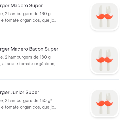
rger Madero Super
e, 2 hamburgers de 180 g
e e tomate orgânicos, queijo
r e maionese artesanal - Não
atata frita
rger Madero Bacon Super
e, 2 hamburgers de 180 g
, alface e tomate orgânicos,
 cheddar e maionese artesanal
anha batata frita
ger Junior Super
e, 2 hamburgers de 130 g*
e e tomate orgânicos, queijo
r e maionese artesanal - Não
atata frita. *Peso in natura
cção.