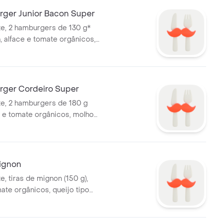
ger Junior Bacon Super
e, 2 hamburgers de 130 g*
, alface e tomate orgânicos,
 cheddar e maionese artesanal
anha batata frita. *Peso in
s da cocção.
ger Cordeiro Super
e, 2 hamburgers de 180 g
e e tomate orgânicos, molho
queijo tipo cheddar e
rtesanal - Não acompanha
ignon
, tiras de mignon (150 g),
mate orgânicos, queijo tipo
aionese artesanal. Não
atata frita.