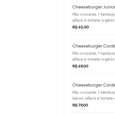
Cheeseburger Junio
Pão crocante, 1 hamburg
alface e tomate orgânic
cheddar, bacon e maion
R$ 63,00
Não acompanha batata f
Cheeseburger Corde
Pão crocante, 1 hambur
alface e tomate orgânic
cheddar, molho de hort
R$ 69,00
artesanal - Não acompan
Cheeseburger Corde
Pão crocante, 1 hambur
bacon, alface e tomate
de hortelã, queijo tipo 
R$ 79,00
maionese artesanal - 