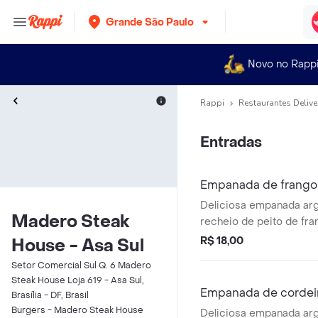
Grande São Paulo
Novo no Rapp
Rappi
Restaurantes Delive
Entradas
Empanada de frango
Deliciosa empanada ar
Madero Steak
recheio de peito de fra
azeitonas verdes e ovos
R$ 18,00
House - Asa Sul
Setor Comercial Sul Q. 6 Madero
Steak House Loja 619 - Asa Sul,
Empanada de cordei
Brasília - DF, Brasil
Burgers - Madero Steak House
Deliciosa empanada ar