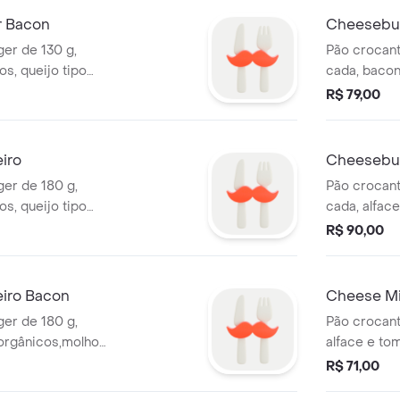
r Bacon
Cheesebur
er de 130 g,
Pão crocant
os, queijo tipo
cada, bacon
ese artesanal -
queijo tipo
R$ 79,00
rita
- Não acomp
natura ante
iro
Cheesebur
ger de 180 g,
Pão crocant
os, queijo tipo
cada, alfac
elã e maionese
de hortelã, 
R$ 90,00
ha batata frita
maionese a
batata frita
iro Bacon
Cheese M
ger de 180 g,
Pão crocante
 orgânicos,molho
alface e to
cheddar e
cheddar e m
R$ 71,00
Não acompanha
acompanha b