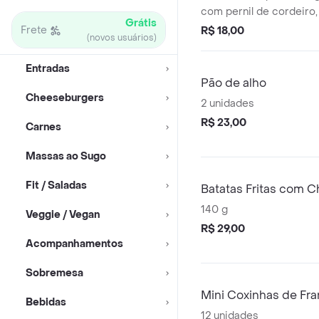
com pernil de cordeiro,
Grátis
cebola e azeitonas verd
Frete
R$ 18,00
(novos usuários)
Entradas
Pão de alho
Cheeseburgers
2 unidades
R$ 23,00
Carnes
Massas ao Sugo
Fit / Saladas
Batatas Fritas com 
140 g
Veggie / Vegan
R$ 29,00
Acompanhamentos
Sobremesa
Mini Coxinhas de Fra
Bebidas
12 unidades