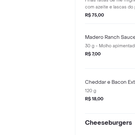
Finas fatias de filé mig
com azeite e lascas do
parmesão. Acompanha 
R$ 75,00
Madero.
Madero Ranch Sauc
30 g - Molho apimentad
R$ 7,00
Cheddar e Bacon Ext
120 g
R$ 18,00
Cheeseburgers