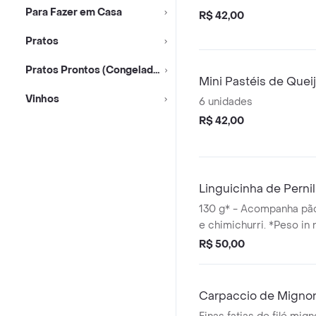
Para Fazer em Casa
R$ 42,00
Pratos
Pratos Prontos (Congelados)
Mini Pastéis de Quei
Vinhos
6 unidades
R$ 42,00
Linguicinha de Perni
130 g* - Acompanha pão
e chimichurri. *Peso in 
cocção.
R$ 50,00
Carpaccio de Migno