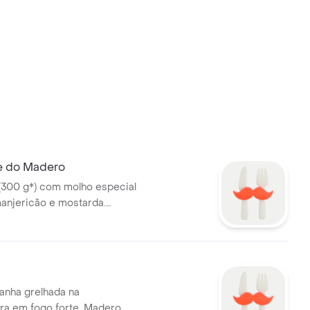
e do Madero
(300 g*) com molho especial
anjericão e mostarda.
atatas fritas. *Peso in natura
cção.
canha grelhada na
ra em fogo forte, Madero