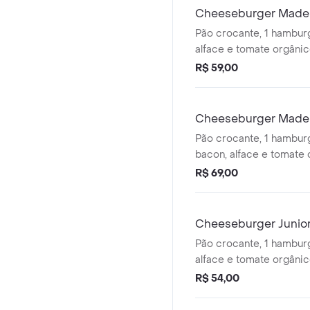
Cheeseburger Made
Pão crocante, 1 hambur
alface e tomate orgânic
cheddar e maionese art
R$ 59,00
Acompanha batata som
Cheeseburger Made
Pão crocante, 1 hambur
bacon, alface e tomate 
tipo cheddar e maiones
R$ 69,00
acompanha batata frita
Cheeseburger Junio
Pão crocante, 1 hamburg
alface e tomate orgânic
cheddar e maionese art
R$ 54,00
acompanha batata frita