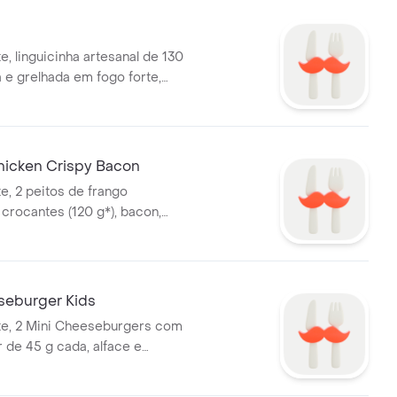
, linguicinha artesanal de 130
 e grelhada em fogo forte,
nico, vinagrete e maionese
 Não acompanha batata frita
icken Crispy Bacon
e, 2 peitos de frango
rocantes (120 g*), bacon,
mate orgânicos, queijo tipo
aionese artesanal - Não
atata frita. *Peso in natura
cção.
seburger Kids
te, 2 Mini Cheeseburgers com
 de 45 g cada, alface e
nicos e maionese artesanal.
ha batata frita.