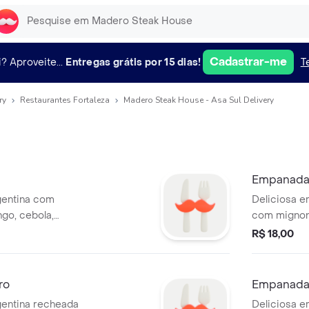
Cadastrar-me
i?
Aproveite...
Entregas grátis por 15 dias!
T
ry
Restaurantes Fortaleza
Madero Steak House - Asa Sul Delivery
Empanada
gentina com
Deliciosa 
ngo, cebola,
com mignon 
 cozidos.
e azeitonas 
R$ 18,00
ro
Empanada 
gentina recheada
Deliciosa 