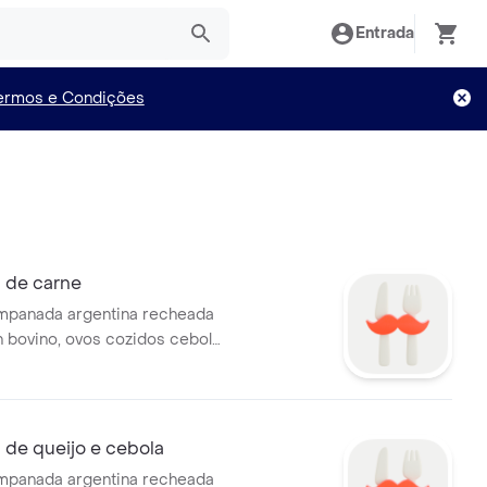
Entrada
ermos e Condições
 de carne
empanada argentina recheada
bovino, ovos cozidos cebola
verdes - 1 unidade.
de queijo e cebola
empanada argentina recheada