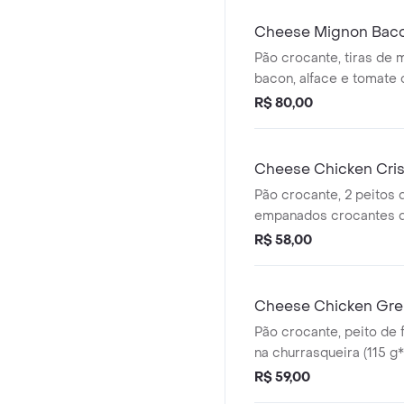
batata frita
Cheese Mignon Bac
Pão crocante, tiras de m
bacon, alface e tomate 
tipo cheddar e maiones
R$ 80,00
acompanha batata frita.
Cheese Chicken Cri
Pão crocante, 2 peitos 
empanados crocantes de
tomate orgânicos, queij
R$ 58,00
maionese artesanal - 
batata frita
Cheese Chicken Gre
Pão crocante, peito de 
na churrasqueira (115 g*
orgânicos, queijo tipo 
R$ 59,00
maionese artesanal. N