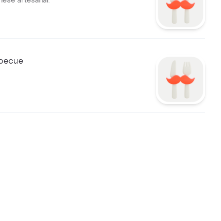
nese artesanal.
rbecue