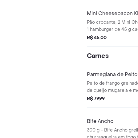
batata frita. *Peso in na
cocção.
Mini Cheesebacon K
Pão crocante, 2 Mini 
1 hamburger de 45 g cad
e tomate orgânicos e 
R$ 45,00
artesanal. Não acompanh
Carnes
Parmegiana de Peito
Peito de frango grelh
de queijo muçarela e mo
Servido com uma mass
R$ 79,99
acompanhamento à sua 
Bife Ancho
300 g - Bife Ancho gre
churrasqueira em fogo 