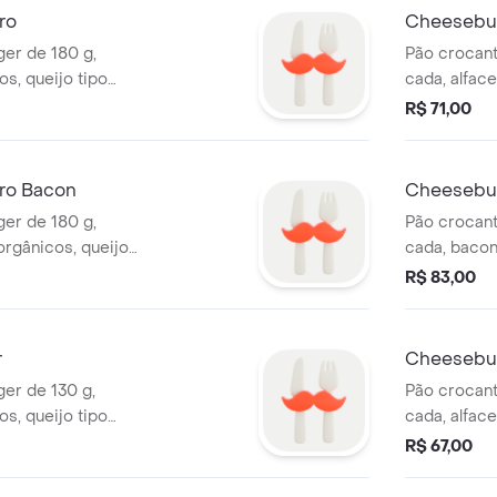
ro
Cheesebu
ger de 180 g,
Pão crocant
os, queijo tipo
cada, alfac
esanal -
tipo chedda
R$ 71,00
ente no combo
acompanha b
ro Bacon
Cheesebu
ger de 180 g,
Pão crocant
orgânicos, queijo
cada, bacon
e artesanal - Não
queijo tipo
R$ 83,00
- Não acomp
r
Cheesebur
er de 130 g,
Pão crocant
os, queijo tipo
cada, alfac
esanal - Não
tipo chedda
R$ 67,00
acompanha b
antes da co