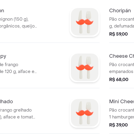
on
Choripán
ignon (150 g),
Pão crocante
orgânicos, queijo
g, defumada
e artesanal. Não
alface orgâ
R$ 59,00
artesanal -
spy
Cheese Ch
de frango
Pão crocant
 120 g, alface e
empanados c
o tipo cheddar e
alface e to
R$ 68,00
Não acompanha
cheddar e m
acompanha b
antes da co
lhado
Mini Chee
frango grelhado
Pão crocan
), alface e tomate
1 hamburger
cheddar e
tomate orgâ
R$ 39,00
ão acompanha
Não acompan