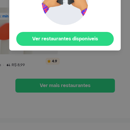
s: mín R$80
Ver restaurantes disponíveis
4.9
n
·
R$ 8,99
Ver mais restaurantes