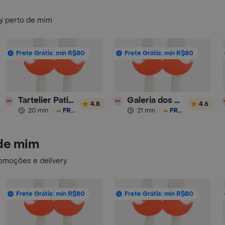
ry perto de mim
Frete Grátis: mín R$80
Frete Grátis: mín R$80
Tartelier Patisserie
Galeria dos Pães
4.8
4.6
20 min
·
FRETE GRÁTIS
21 min
·
FRETE GRÁTIS
de mim
omoções e delivery
Frete Grátis: mín R$80
Frete Grátis: mín R$80