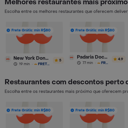
Melhores restaurantes mais próximo
Escolha entre os melhores restaurantes que oferecem delive
Frete Grátis: mín R$80
Frete Grátis: mín R$80
Padaria Docemar
New York Donuts
4.9
5
77 min
·
FRETE GRÁTIS
19 min
·
FRETE GRÁTIS
Restaurantes com descontos perto 
Escolha entre os restaurantes mais próximo que oferecem pr
Frete Grátis: mín R$80
Frete Grátis: mín R$80