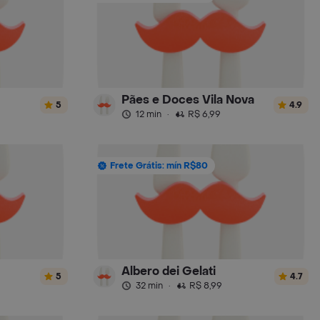
Pães e Doces Vila Nova
5
4.9
12 min
·
R$ 6,99
Frete Grátis: mín R$80
Albero dei Gelati
5
4.7
32 min
·
R$ 8,99