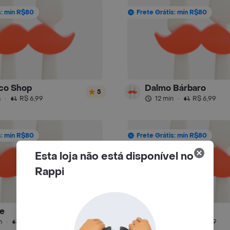
s: mín R$80
Frete Grátis: mín R$80
co Shop
Dalmo Bárbaro
5
n
·
R$ 6,99
12 min
·
R$ 6,99
s: mín R$80
Frete Grátis: mín R$80
Esta loja não está disponível no
Rappi
e
Maria Parê
4.8
n
·
R$ 9,99
23 min
·
R$ 9,99