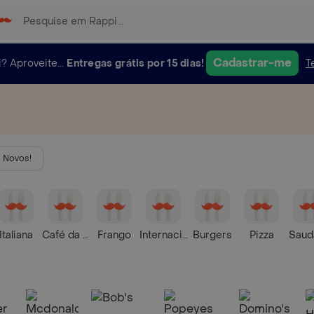
Cadastrar-me
i?
Aproveite...
Entregas grátis por 15 dias!
T
Novos!
Italiana
Café da Manhã
Frango
Internacional
Burgers
Pizza
Saud