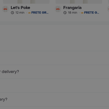
Let's Poke
Frangaria
12 min
·
FRETE GRÁTIS
18 min
·
FRETE GRÁTIS
 delivery?
ery?