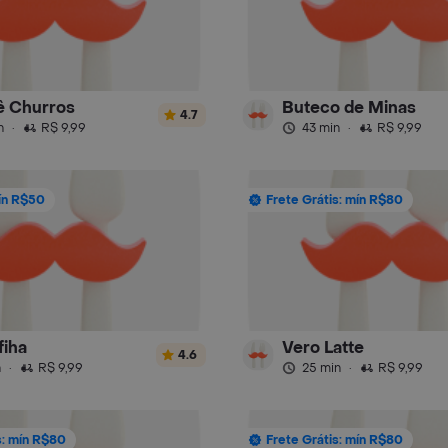
ê Churros
Buteco de Minas
4.7
n
·
R$ 9,99
43 min
·
R$ 9,99
ín R$50
Frete Grátis: mín R$80
fiha
Vero Latte
4.6
n
·
R$ 9,99
25 min
·
R$ 9,99
s: mín R$80
Frete Grátis: mín R$80