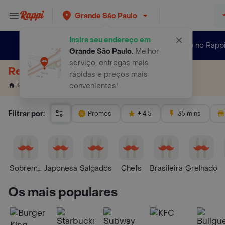
Grande São Paulo
Insira seu endereço em
Novo no Rapp
Grande São Paulo
.
Melhor
serviço, entregas mais
Restaurantes Perto de Mim
rápidas e preços mais
Restaurantes Perto de Mim
Rappi
convenientes!
Filtrar por:
Promos
+ 4.5
35 mins
Sobremesas
Japonesa
Salgados
Chefs
Brasileira
Grelhado
Os mais populares