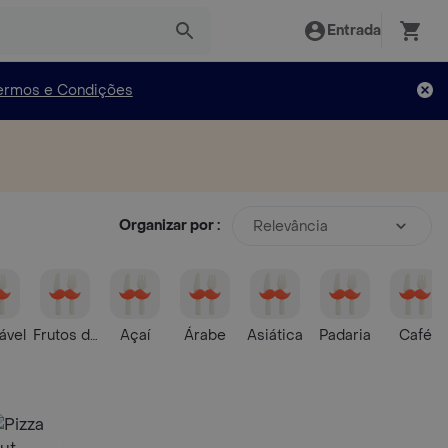
Entrada
ermos e Condições
Organizar por :
Relevância
ável
Frutos do Mar
Açaí
Árabe
Asiática
Padaria
Café