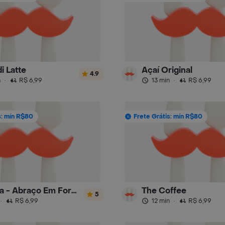
i Latte
Açaí Original
4.9
n
·
R$ 6,99
13 min
·
R$ 6,99
s: mín R$80
Frete Grátis: mín R$80
Boloteca - Abraço Em Forma de Bolo
The Coffee
5
·
R$ 6,99
12 min
·
R$ 6,99