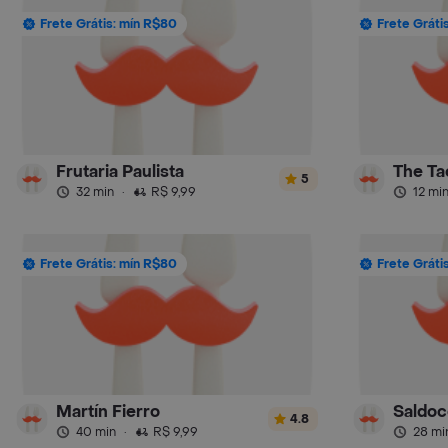
Frete Grátis: mín R$80
Frete Gráti
Frutaria Paulista
The Ta
5
32 min
·
R$ 9,99
12 mi
Frete Grátis: mín R$80
Frete Gráti
Martín Fierro
Saldoc
4.8
40 min
·
R$ 9,99
28 mi