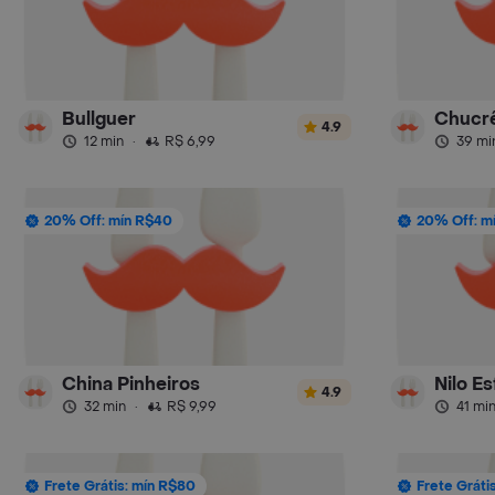
Bullguer
Chucr
4.9
12 min
·
R$ 6,99
39 mi
20% Off: mín R$40
20% Off: m
China Pinheiros
Nilo Es
4.9
32 min
·
R$ 9,99
41 mi
Frete Grátis: mín R$80
Frete Gráti