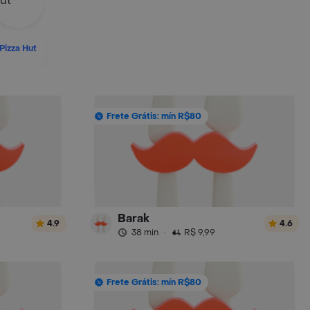
Pizza Hut
Frete Grátis: mín R$80
Barak
4.9
4.6
38 min
·
R$ 9,99
Frete Grátis: mín R$80