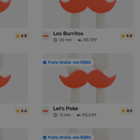
Los Burritos
4.8
4.8
20 min
·
R$ 7,99
Frete Grátis: mín R$80
Let's Poke
4.6
4.9
12 min
·
R$ 6,99
Frete Grátis: mín R$80