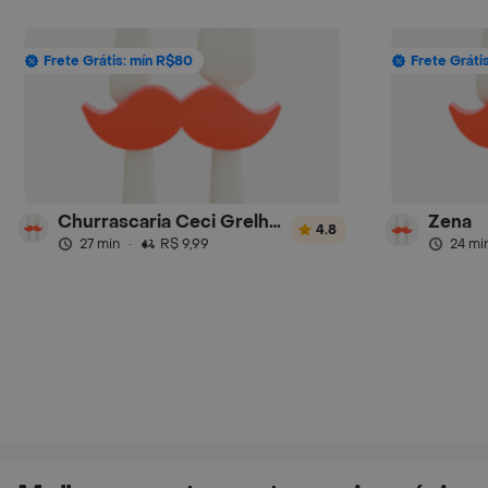
Frete Grátis: mín R$80
Frete Gráti
Churrascaria Ceci Grelhados
Zena
4.8
27 min
·
R$ 9,99
24 mi