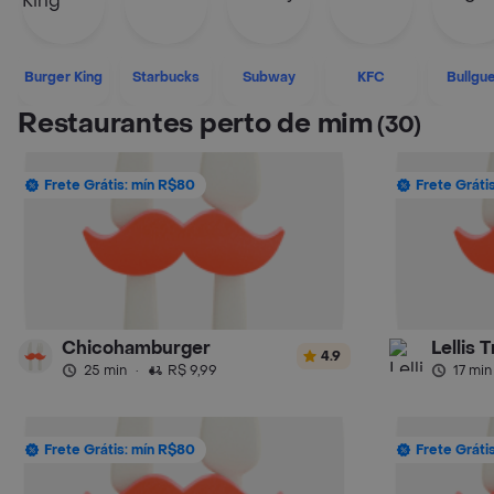
Burger King
Starbucks
Subway
KFC
Bullgu
Restaurantes perto de mim
(30)
Frete Grátis: mín R$80
Frete Gráti
Chicohamburger
4.9
25 min
·
R$ 9,99
17 min
Frete Grátis: mín R$80
Frete Gráti