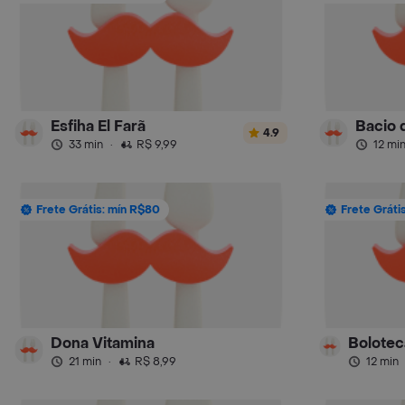
Esfiha El Farã
Bacio d
4.9
33 min
·
R$ 9,99
12 mi
Frete Grátis: mín R$80
Frete Gráti
Dona Vitamina
21 min
·
R$ 8,99
12 min