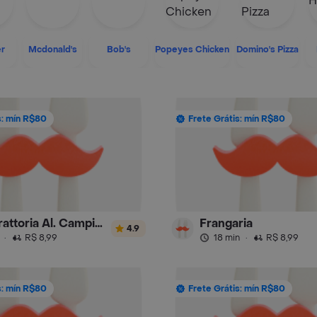
er
Mcdonald's
Bob's
Popeyes Chicken
Domino's Pizza
s: mín R$80
Frete Grátis: mín R$80
Lellis Trattoria Al. Campinas
Frangaria
4.9
·
R$ 8,99
18 min
·
R$ 8,99
s: mín R$80
Frete Grátis: mín R$80