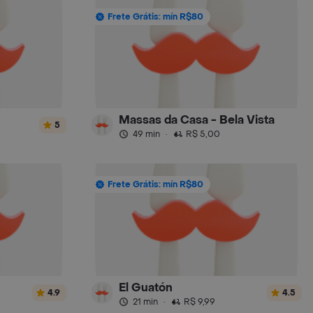
Frete Grátis: mín R$80
Massas da Casa - Bela Vista
5
49 min
·
R$ 5,00
Frete Grátis: mín R$80
El Guatón
4.9
4.5
21 min
·
R$ 9,99