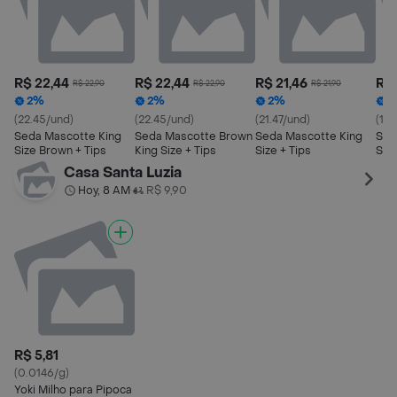
R$ 22,44
R$ 22,44
R$ 21,46
R$ 
R$ 22,90
R$ 22,90
R$ 21,90
2%
2%
2%
2
(22.45/und)
(22.45/und)
(21.47/und)
(10
Seda Mascotte King
Seda Mascotte Brown
Seda Mascotte King
Sed
Size Brown + Tips
King Size + Tips
Size + Tips
Size
Casa Santa Luzia
Hoy, 8 AM
R$ 9,90
•
R$ 5,81
(0.0146/g)
Yoki Milho para Pipoca