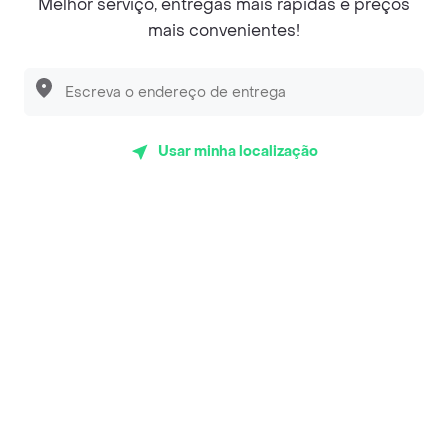
Melhor serviço, entregas mais rápidas e preços
mais convenientes!
© Copyright 2024 - Todos os direitos reservados de RAPPI.
RAPPI BRASIL INTERMEDIAÇÃO DE NEGÓCIOS LTDA.,
empresa com sede social na R Haddock Lobo, 595, 9 andar,
conj. 91, Lado A, Cerqueira Cesar, São Paulo/SP CEP. 01414-
905, CNPJ/MF n° 26.900.161/0001-25.
Usar minha localização