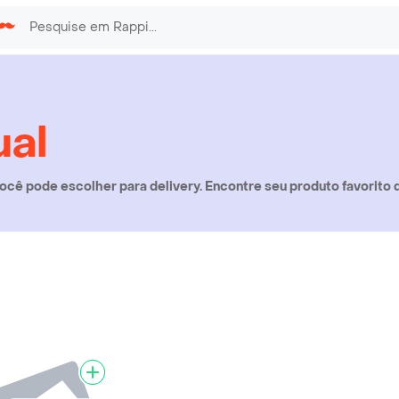
ual
cê pode escolher para delivery. Encontre seu produto favorito 