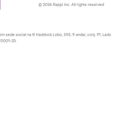
ry
©
2026
Rappi Inc. All rights reserved.
ede social na R Haddock Lobo, 595, 9 andar, conj. 91, Lado
/0001-25.