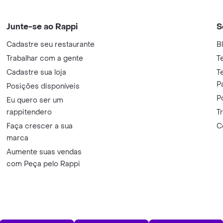
Junte-se ao Rappi
S
Cadastre seu restaurante
B
Trabalhar com a gente
T
Cadastre sua loja
T
P
Posições disponíveis
P
Eu quero ser um
rappitendero
T
Faça crescer a sua
C
marca
Aumente suas vendas
com Peça pelo Rappi