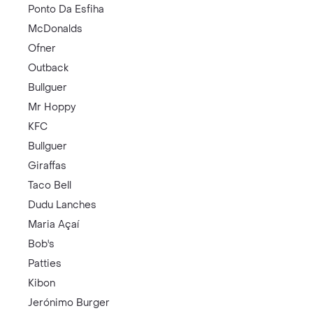
Ponto Da Esfiha
McDonalds
Ofner
Outback
Bullguer
Mr Hoppy
KFC
Bullguer
Giraffas
Taco Bell
Dudu Lanches
Maria Açaí
Bob's
Patties
Kibon
Jerónimo Burger