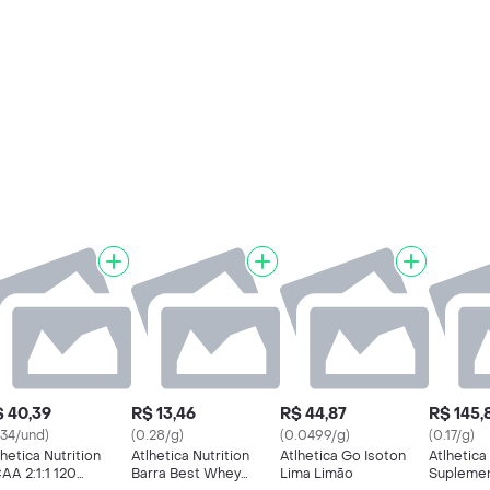
 40,39
R$ 13,46
R$ 44,87
R$ 145,
.34/und)
(0.28/g)
(0.0499/g)
(0.17/g)
lhetica Nutrition
Atlhetica Nutrition
Atlhetica Go Isoton
Atlhetica
AA 2:1:1 120
Barra Best Whey
Lima Limão
Suplemen