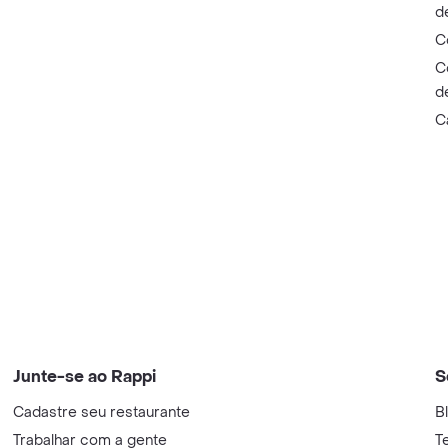
d
C
C
d
C
Junte-se ao Rappi
S
Cadastre seu restaurante
B
Trabalhar com a gente
T