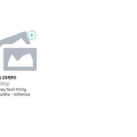
 259,90
.29/g)
ey Tech 900g
unilha - Atlhetica