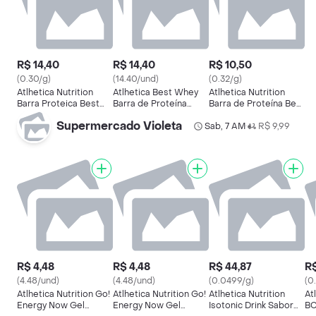
R$ 14,40
R$ 14,40
R$ 10,50
(0.30/g)
(14.40/und)
(0.32/g)
Atlhetica Nutrition
Atlhetica Best Whey
Atlhetica Nutrition
Barra Proteica Best
Barra de Proteína
Barra de Proteína Best
Whey Cookies e
Sabor Dadinho 52g
Whey Peanut Caramel
Supermercado Violeta
Cream
Sab, 7 AM
R$ 9,99
•
R$ 4,48
R$ 4,48
R$ 44,87
R$
(4.48/und)
(4.48/und)
(0.0499/g)
(0
Atlhetica Nutrition Go!
Atlhetica Nutrition Go!
Atlhetica Nutrition
At
Energy Now Gel
Energy Now Gel
Isotonic Drink Sabor
BC