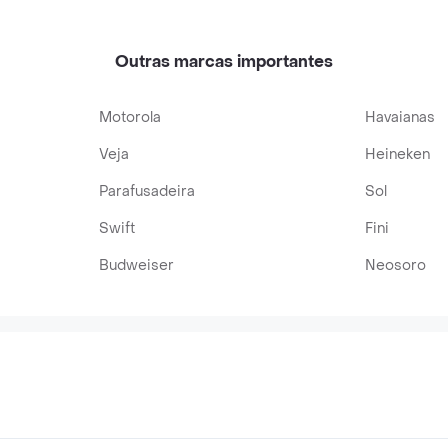
psulas
Cheesecake de
Baunilha
Maracujá
Outras marcas importantes
Motorola
Havaianas
Veja
Heineken
Parafusadeira
Sol
Swift
Fini
Budweiser
Neosoro