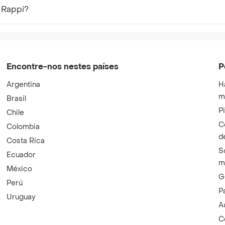
 Rappi?
Encontre-nos nestes países
P
Argentina
H
m
Brasil
P
Chile
C
Colombia
d
Costa Rica
S
Ecuador
m
México
G
Perú
P
Uruguay
A
C