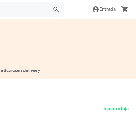
Entrada
hetica com delivery
Ir para a loja