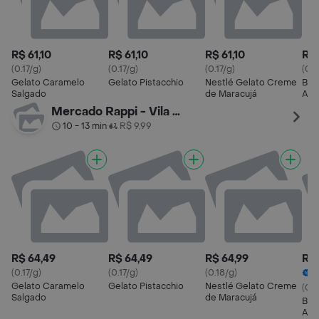
R$ 61,10
R$ 61,10
R$ 61,10
R$ 
(0.17/g)
(0.17/g)
(0.17/g)
(0.1
Gelato Caramelo
Gelato Pistacchio
Nestlé Gelato Creme
Baci
Salgado
de Maracujá
Ave
Ave
Mercado Rappi - Vila Olimpia
10 - 13 min
R$ 9,99
•
R$ 64,49
R$ 64,49
R$ 64,99
R$ 
(0.17/g)
(0.17/g)
(0.18/g)
4
Gelato Caramelo
Gelato Pistacchio
Nestlé Gelato Creme
(0.
Salgado
de Maracujá
Baci
Ave