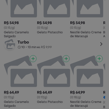
R$ 54,98
R$ 54,98
R$ 54,98
R$ 
(0.15/g)
(0.15/g)
(0.15/g)
(0.1
Gelato Caramelo
Gelato Pistacchio
Nestlé Gelato Creme
Baci
Salgado
de Maracujá
Ave
Ave
Turbo
10 - 13 min
R$ 9,99
•
R$ 64,49
R$ 64,49
R$ 64,99
R$ 
(0.17/g)
(0.17/g)
(0.18/g)
4
Gelato Caramelo
Gelato Pistacchio
Nestlé Gelato Creme
(0.
Salgado
de Maracujá
Baci