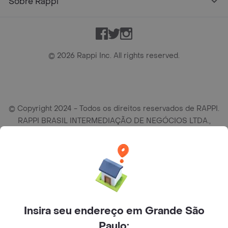
Sobre Rappi
Facebook
Twitter
Instagram
©
2026
Rappi Inc. All rights reserved.
© Copyright 2024 - Todos os direitos reservados de RAPPI.
RAPPI BRASIL INTERMEDIAÇÃO DE NEGÓCIOS LTDA.,
empresa com sede social na R Haddock Lobo, 595, 9 andar,
conj. 91, Lado A, Cerqueira Cesar, São Paulo/SP CEP. 01414-
905, CNPJ/MF n° 26.900.161/0001-25.
Insira seu endereço em Grande São
Paulo: