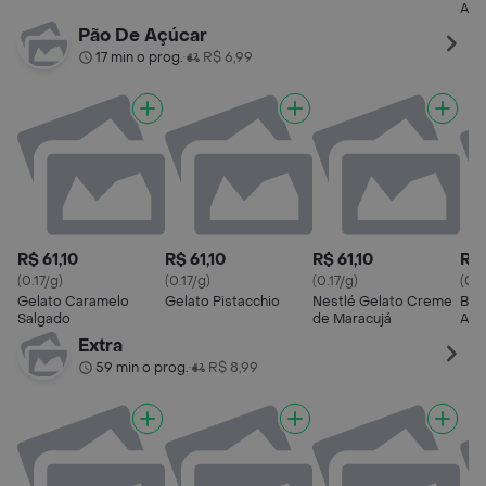
Ave
Ave
Pão De Açúcar
17 min o prog.
R$ 6,99
•
R$ 61,10
R$ 61,10
R$ 61,10
R$ 
(0.17/g)
(0.17/g)
(0.17/g)
(0.1
Gelato Caramelo
Gelato Pistacchio
Nestlé Gelato Creme
Baci
Salgado
de Maracujá
Ave
Ave
Extra
59 min o prog.
R$ 8,99
•