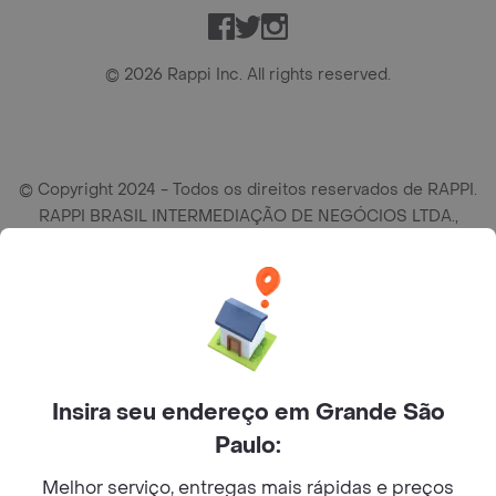
Facebook
Twitter
Instagram
©
2026
Rappi Inc. All rights reserved.
© Copyright 2024 - Todos os direitos reservados de RAPPI.
RAPPI BRASIL INTERMEDIAÇÃO DE NEGÓCIOS LTDA.,
empresa com sede social na R Haddock Lobo, 595, 9 andar,
conj. 91, Lado A, Cerqueira Cesar, São Paulo/SP CEP. 01414-
905, CNPJ/MF n° 26.900.161/0001-25.
Insira seu endereço em Grande São
Paulo:
Melhor serviço, entregas mais rápidas e preços