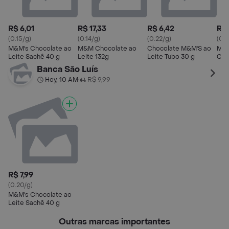
R$ 6,01
R$ 17,33
R$ 6,42
R$ 
(0.15/g)
(0.14/g)
(0.22/g)
(0.1
M&M's Chocolate ao
M&M Chocolate ao
Chocolate M&M'S ao
M&M
Leite Sachê 40 g
Leite 132g
Leite Tubo 30 g
Cho
Cri
Banca São Luís
Hoy, 10 AM
R$ 9,99
•
R$ 7,99
(0.20/g)
M&M's Chocolate ao
Leite Sachê 40 g
Outras marcas importantes