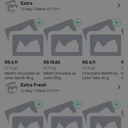
Extra
Hoy, 7 AM
R$ 9,99
•
R$ 6,11
R$ 18,86
R$ 6,11
R$ 
(0.16/g)
(0.15/g)
(0.21/g)
(0.1
M&M's Chocolate ao
M&M Chocolate ao
Chocolate M&M'S ao
M&M
Leite Sachê 40 g
Leite 132g
Leite Tubo 30 g
Cho
Cri
Extra Fresh
Hoy, 7 AM
R$ 9,99
•