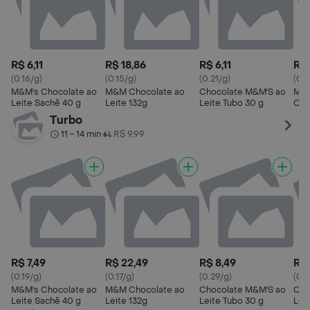
R$ 6,11
R$ 18,86
R$ 6,11
R$ 
(0.16/g)
(0.15/g)
(0.21/g)
(0.1
M&M's Chocolate ao
M&M Chocolate ao
Chocolate M&M'S ao
M&M
Leite Sachê 40 g
Leite 132g
Leite Tubo 30 g
Cho
Cri
Turbo
11 - 14 min
R$ 9,99
•
R$ 7,49
R$ 22,49
R$ 8,49
R$ 
(0.19/g)
(0.17/g)
(0.29/g)
(0.1
M&M's Chocolate ao
M&M Chocolate ao
Chocolate M&M'S ao
Cho
Leite Sachê 40 g
Leite 132g
Leite Tubo 30 g
Lei