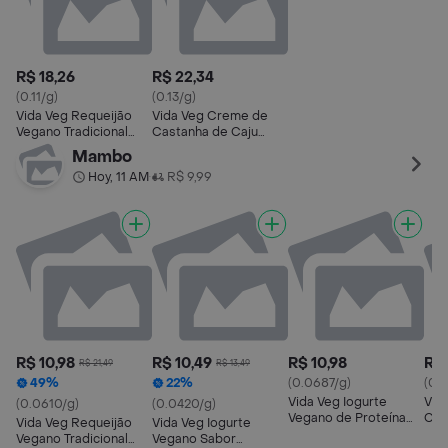
R$ 18,26
R$ 22,34
(0.11/g)
(0.13/g)
Vida Veg Requeijão
Vida Veg Creme de
Vegano Tradicional
Castanha de Caju
180g
Vegano Tradicional
Mambo
Hoy, 11 AM
R$ 9,99
•
R$ 10,98
R$ 10,49
R$ 10,98
R$ 
R$ 21,49
R$ 13,49
49%
22%
(0.0687/g)
(0.
Vida Veg Iogurte
Vid
(0.0610/g)
(0.0420/g)
Vegano de Proteína
Coc
Vida Veg Requeijão
Vida Veg Iogurte
sabor Morango
Mam
Vegano Tradicional
Vegano Sabor