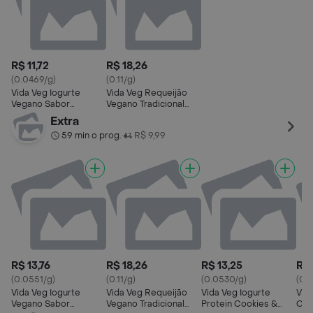
R$ 11,72
R$ 18,26
(0.0469/g)
(0.11/g)
Vida Veg Iogurte
Vida Veg Requeijão
Vegano Sabor
Vegano Tradicional
Morango
180g
Extra
59 min o prog.
R$ 9,99
•
R$ 13,76
R$ 18,26
R$ 13,25
R$ 
(0.0551/g)
(0.11/g)
(0.0530/g)
(0.1
Vida Veg Iogurte
Vida Veg Requeijão
Vida Veg Iogurte
Vid
Vegano Sabor
Vegano Tradicional
Protein Cookies &
Cas