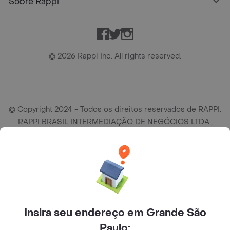
Sobre Rappi
Facebook
Twitter
Instagram
©
2026
Rappi Inc. All rights reserved.
© Copyright 2024 - Todos os direitos reservados de RAPPI.
RAPPI BRASIL INTERMEDIAÇÃO DE NEGÓCIOS LTDA.,
empresa com sede social na R Haddock Lobo, 595, 9 andar,
conj. 91, Lado A, Cerqueira Cesar, São Paulo/SP CEP. 01414-
905, CNPJ/MF n° 26.900.161/0001-25.
Insira seu endereço em Grande São
Paulo: