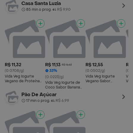
Morango
180g
Cream
Veg
Casa Santa Luzia
85 min o prog.
R$ 9,90
•
R$ 11,32
R$ 11,13
R$ 12,55
R$ 
R$ 16,63
(0.0708/g)
33%
(0.0502/g)
(0.
Vida Veg Iogurte
Vida Veg Iogurte
Vida V
(0.0223/g)
Vegano de Proteína
Vegano Sabor
Veg
Vida Veg Iogurte de
sabor Morango
Morango
Sab
Coco Sabor Banana
Mamão e Maçã
Pão De Açúcar
17 min o prog.
R$ 6,99
•