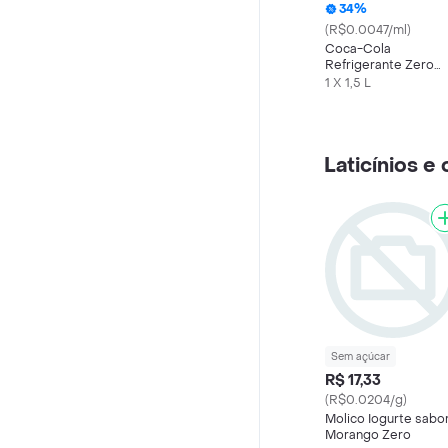
34%
(R$0.0047/ml)
Coca-Cola
Refrigerante Zero
Açúcar Garrafa 1.5 l
1 X 1,5 L
Laticínios e
Sem açúcar
R$ 17,33
(R$0.0204/g)
Molico Iogurte sabo
Morango Zero