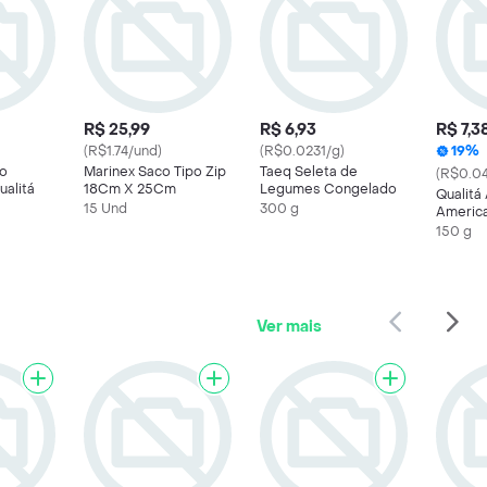
R$ 25,99
R$ 6,93
R$ 7,3
(R$1.74/und)
(R$0.0231/g)
19%
o
Marinex Saco Tipo Zip
Taeq Seleta de
(R$0.0
ualitá
18Cm X 25Cm
Legumes Congelado
Qualitá
15 Und
300 g
Americ
150 g
Ver mais