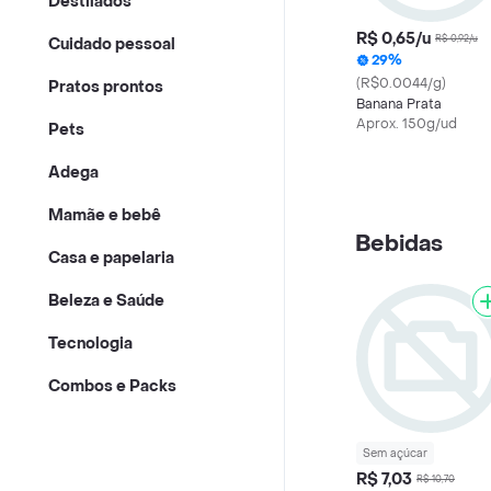
Destilados
R$ 0,65/u
R$ 0,92/u
Cuidado pessoal
29%
(R$0.0044/g)
Pratos prontos
Banana Prata
Aprox. 150g/ud
Pets
Adega
Mamãe e bebê
Bebidas
Casa e papelaria
Beleza e Saúde
Tecnologia
Combos e Packs
Sem açúcar
R$ 7,03
R$ 10,70