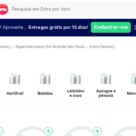
Cadastrar-me
?
Aproveite...
Entregas grátis por 15 dias!
livery
Supermercados Em Grande São Paulo
Extra Delivery
Laticínios
Açougue e
Hortifruti
Bebidas
Merc
e ovos
peixaria