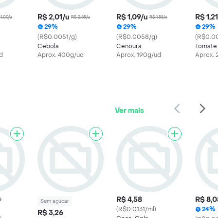
R$ 2,01/u
R$ 1,09/u
R$ 1,2
1,00/u
R$ 2,85/u
R$ 1,55/u
29%
29%
29%
(R$0.0051/g)
(R$0.0058/g)
(R$0.0
a
Cebola
Cenoura
Tomate
d
Aprox. 400g/ud
Aprox. 190g/ud
Aprox. 
Ver mais
R$ 4,58
R$ 8,0
4
Sem açúcar
(R$0.0131/ml)
24%
R$ 3,26