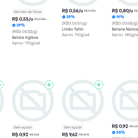
R$ 0,56/u
R$ 0,80/u
R$ 0,79/u
R$ 
Alto teor de fibras
29%
19%
R$ 0,55/u
R$ 0,78/u
(R$0.0051/g)
(R$0.0058/g)
29%
Limão Tahiti
Banana Nanic
(R$0.0033/g)
Aprox. 110g/ud
Aprox. 140g/u
Batata Inglesa
Aprox. 170g/ud
R$ 0,92
R$ 2,2
Sem açúcar
Sem açúcar
58%
R$ 0,92
R$ 9,62
R$ 2,24
R$ 12,74