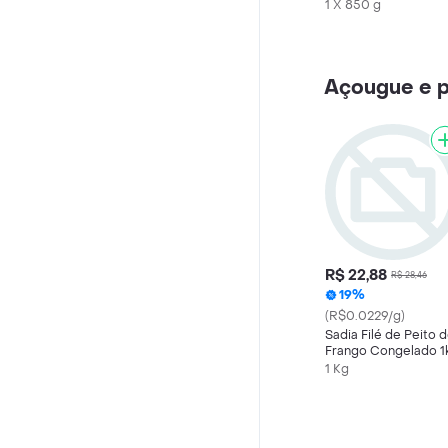
1 X 850 g
Açougue e p
R$ 22,88
R$ 28,46
19%
(R$0.0229/g)
Sadia Filé de Peito 
Frango Congelado 1
1 Kg