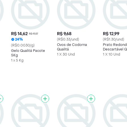
R$ 14,62
R$ 9,68
R$ 12,99
R$ 19,37
24%
(R$0.33/und)
(R$1.30/und)
Ovos de Codorna
Prato Redond
(R$0.0030/g)
Qualitá
Descartável Q
Gelo Qualitá Pacote
1 X 30 Und
1 X 10 Und
5Kg
1 x 5 Kg