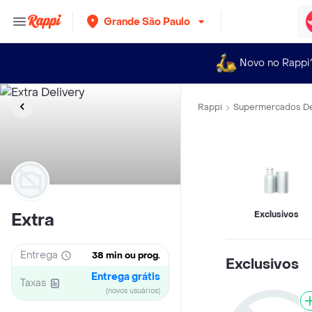
Grande São Paulo
Novo no Rappi
Rappi
Supermercados De
Exclusivos
Extra
Entrega
38 min ou prog.
Exclusivos
Entrega grátis
Taxas
(novos usuários)