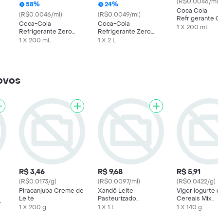
(R$0.0046/ml
58%
24%
Coca Cola
(R$0.0046/ml)
(R$0.0049/ml)
Refrigerante O
Coca-Cola
Coca-Cola
1 X 200 mL
Refrigerante Zero
Refrigerante Zero
Açúcar Mini Garrafa
Açúcar Garrafa
1 X 200 mL
1 X 2 L
200ml
 ovos
R$ 3,46
R$ 9,68
R$ 5,91
(R$0.0173/g)
(R$0.0097/ml)
(R$0.0422/g)
Piracanjuba Creme de
Xandô Leite
Vigor Iogurte
Leite
Pasteurizado
Cereais Mix
r
Homogeneizado Tipo
Tradicional
1 X 200 g
1 X 1 L
1 X 140 g
A Semidesnatado