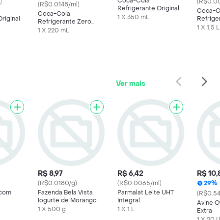
Coca-Cola
)
(R$0.0
(R$0.0148/ml)
Refrigerante Original
Coca-C
Coca-Cola
1 X 350 mL
riginal
Refrige
Refrigerante Zero
1.5l
1 X 1,5 L
Açúcar Mini Lata
1 X 220 mL
220ml
Ver mais
R$ 8,97
R$ 6,42
R$ 10,
(R$0.0180/g)
(R$0.0065/ml)
29%
 com
Fazenda Bela Vista
Parmalat Leite UHT
(R$0.54
Iogurte de Morango
Integral.
Avine O
1 X 500 g
1 X 1 L
Extra
1 X 20 