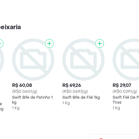
eixaria
R$ 60,08
R$ 69,26
R$ 29,07
(R$0.0601/g)
(R$0.0693/g)
(R$0.0291/g)
Swift Bife de Patinho 1
Swift Bife de Filé 1kg
Swift Filé De 
kg
Tiras
1 Kg
de
1 Kg
1 Kg
kg