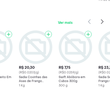
Ver mais
R$ 20,30
R$ 7,75
R$ 23,
(R$0.0203/g)
(R$0.0259/g)
(R$0.02
Peito Em
Sadia Coxinhas das
Swift Abóbora em
Sadia S
Asas de Frango
Cubos 300g
Frango
Congelada
1 Kg
300 g
1 Kg