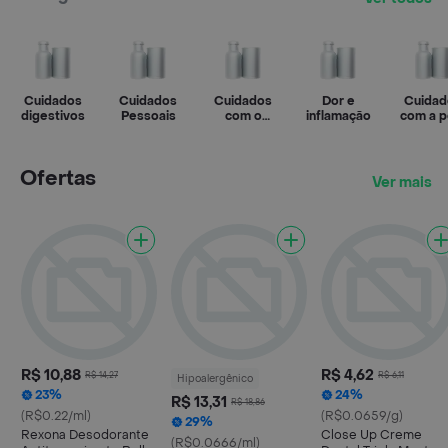
Cuidados
Cuidados
Cuidados
Dor e
Cuidad
digestivos
Pessoais
com o
inflamação
com a p
bebê
Ofertas
Ver mais
R$ 10,88
R$ 4,62
R$ 14,27
R$ 6,11
Hipoalergênico
23%
24%
R$ 13,31
R$ 18,86
(R$0.22/ml)
(R$0.0659/g)
29%
Rexona Desodorante
Close Up Creme
(R$0.0666/ml)