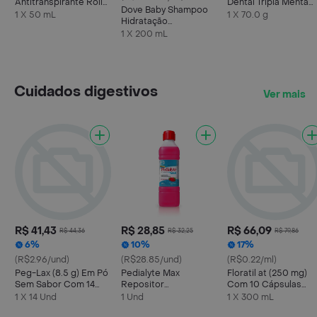
Antitranspirante Roll
Dental Tripla Menta
Dove Baby Shampoo
On Powder Dry 50ml
70g
1 X 50 mL
1 X 70.0 g
Hidratação
Enriquecida 200ml
1 X 200 mL
Cuidados digestivos
Ver mais
R$ 41,43
R$ 28,85
R$ 66,09
R$ 44,36
R$ 32,25
R$ 79,86
6%
10%
17%
(R$2.96/und)
(R$28.85/und)
(R$0.22/ml)
Peg-Lax (8.5 g) Em Pó
Pedialyte Max
Floratil at (250 mg)
Sem Sabor Com 14
Repositor
Com 10 Cápsulas
Envelopes
Hidroeletrolítico
Gelatinosas Duras
1 X 14 Und
1 Und
1 X 300 mL
Sabor Morango 500ml