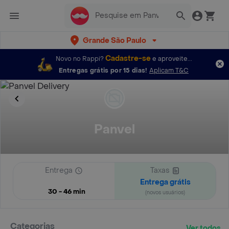
Grande São Paulo
Cadastre-se
Novo no Rappi?
e aproveite...
Entregas grátis por 15 dias!
Aplicam T&C
Panvel
Entrega
Taxas
Entrega grátis
30 - 46 min
(novos usuários)
Categorias
Ver todos