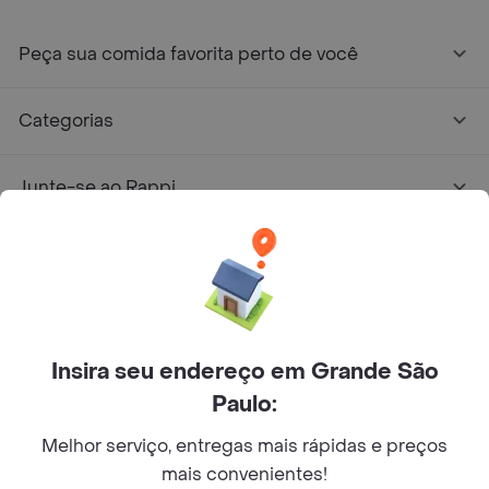
Peça sua comida favorita perto de você
Categorias
Junte-se ao Rappi
Sobre Rappi
Facebook
Twitter
Instagram
Insira seu endereço em Grande São
©
2026
Rappi Inc. All rights reserved.
Paulo:
Melhor serviço, entregas mais rápidas e preços
mais convenientes!
© Copyright 2024 - Todos os direitos reservados de RAPPI.