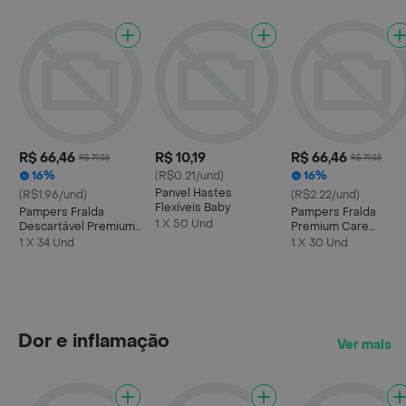
R$ 66,46
R$ 10,19
R$ 66,46
R$ 79,55
R$ 79,55
16%
(R$0.21/und)
16%
Panvel Hastes
(R$1.96/und)
(R$2.22/und)
Flexíveis Baby
Pampers Fralda
Pampers Fralda
1 X 50 Und
Descartável Premium
Premium Care
Care Tamanho M 34
Tamanho G 30
1 X 34 Und
1 X 30 Und
Unidades
Unidades
Dor e inflamação
Ver mais