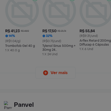
R$ 41,23
R$ 17,50
R$ 55,84
R$ 48,12
R$ 25,76
14%
32%
(R$9.31/und)
Arflex Retard 200mg
(R$1.04/g)
(R$0.73/und)
Diffucap 6 Cápsulas
Trombofob Gel 40 g
Tylenol Sinus 500mg +
1 X 6 Und
30mg 24
1 X 40.0 g
Comprimidos
1 X 24 Und
Revestidos
Ver mais
Panvel