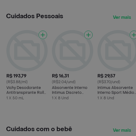
Cuidados Pessoais
Ver mais
R$ 193,79
R$ 16,31
R$ 29,57
(R$3.88/ml)
(R$2.04/und)
(R$3.70/und)
Vichy Desodorante
Absorvente Interno
Intimus Absorvente
Antitranspirante Roll-
Intimus Discreto
Interno Sport Médio
On Peles Sensíveis
Super 8 Und
com Aplicador 8
1 X 50 mL
1 X 8 Und
1 X 8 Und
48h 50ml
Unidades
Cuidados com o bebê
Ver mais