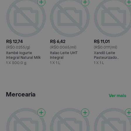
R$ 12,74
R$ 6,42
R$ 11,01
(R$0.0255/g)
(R$0.0065/ml)
(R$0.0111/ml)
Itambé Iogurte
Italac Leite UHT
Xandô Leite
Integral Natural Milk
Integral
Pasteurizado
Homogeneizado Tip
1 X 500.0 g
1 X 1 L
1 X 1 L
A Semidesnatado
Mercearia
Ver mais