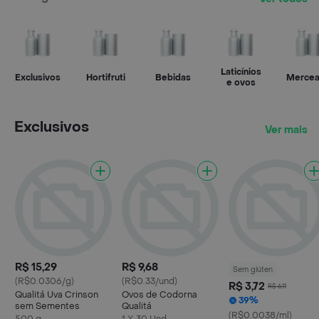
Laticínios
Exclusivos
Hortifruti
Bebidas
Mercea
e ovos
Exclusivos
Ver mais
R$ 15,29
R$ 9,68
Sem glúten
(R$0.0306/g)
(R$0.33/und)
R$ 3,72
R$ 6,11
Qualitá Uva Crinson
Ovos de Codorna
39%
sem Sementes
Qualitá
(R$0.0038/ml)