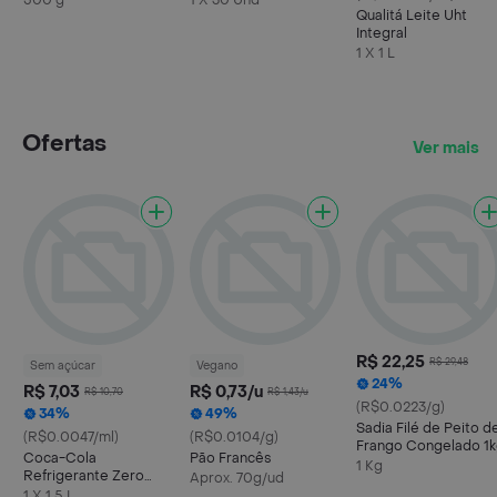
500 g
1 X 30 Und
Qualitá Leite Uht
Integral
1 X 1 L
Ofertas
Ver mais
R$ 22,25
R$ 29,48
Sem açúcar
Vegano
24%
R$ 7,03
R$ 0,73/u
R$ 10,70
R$ 1,43/u
(R$0.0223/g)
34%
49%
Sadia Filé de Peito d
(R$0.0047/ml)
(R$0.0104/g)
Frango Congelado 1
Coca-Cola
Pão Francês
1 Kg
Refrigerante Zero
Aprox. 70g/ud
Açúcar Garrafa 1.5 l
1 X 1,5 L