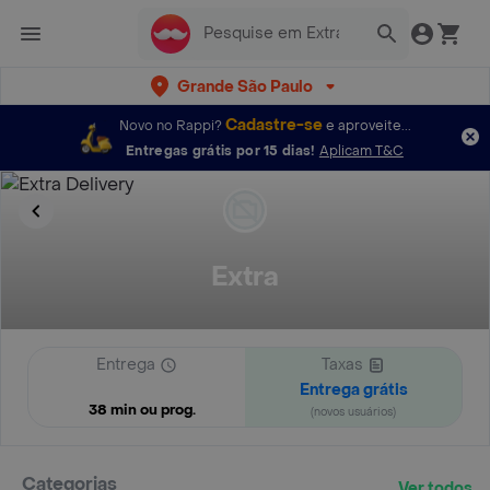
Grande São Paulo
Cadastre-se
Novo no Rappi?
e aproveite...
Entregas grátis por 15 dias!
Aplicam T&C
Extra
Entrega
Taxas
Entrega grátis
38 min ou prog.
(novos usuários)
Categorias
Ver todos