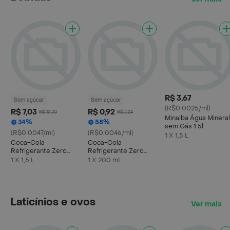
R$ 3,67
Sem açúcar
Sem açúcar
(R$0.0025/ml)
R$ 7,03
R$ 0,92
R$ 10,70
R$ 2,24
Minalba Água Mineral
34%
58%
sem Gás 1.5l
(R$0.0047/ml)
(R$0.0046/ml)
1 X 1,5 L
Coca-Cola
Coca-Cola
Refrigerante Zero
Refrigerante Zero
Açúcar Garrafa 1.5 l
Açúcar Mini Garrafa
1 X 1,5 L
1 X 200 mL
200ml
Laticínios e ovos
Ver mais