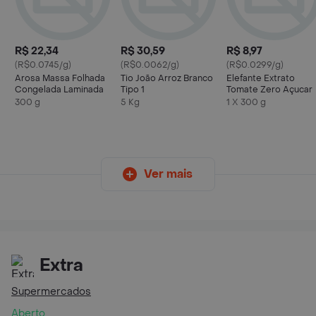
R$ 22,34
R$ 30,59
R$ 8,97
(R$0.0745/g)
(R$0.0062/g)
(R$0.0299/g)
Arosa Massa Folhada
Tio João Arroz Branco
Elefante Extrato
Congelada Laminada
Tipo 1
Tomate Zero Açucar
300 g
5 Kg
1 X 300 g
Ver mais
Extra
Supermercados
Aberto