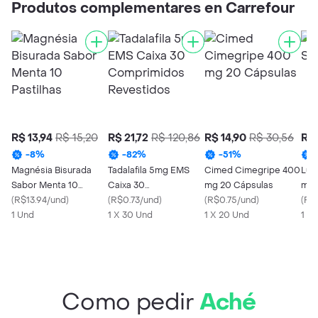
Produtos complementares en Carrefour
R$ 13,94
R$ 15,20
R$ 21,72
R$ 120,86
R$ 14,90
R$ 30,56
R$ 
-
8
%
-
82
%
-
51
%
Magnésia Bisurada
Tadalafila 5mg EMS
Cimed Cimegripe 400
Luf
Sabor Menta 10
Caixa 30
mg 20 Cápsulas
mL
Pastilhas
(
R$13.94/und
)
Comprimidos
(
R$0.73/und
)
(
R$0.75/und
)
(
R$
1 Und
Revestidos
1 X 30 Und
1 X 20 Und
1 X
Como pedir
Aché