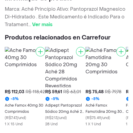
Marca: Aché Princípio Ativo: Pantoprazol Magnesico
Di-Hidratado . Este Medicamento é Indicado Para o
Tratament
...
Ver mais
Produtos relacionados en Carrefour
R$ 112,03
R$ 118,42
R$ 59,61
R$ 63,01
R$ 75,48
R$ 79,78
R$ 
-
5
%
-
5
%
-
5
%
Ache Famox 40mg 30
Adipept Pantoprazol
Aché Famox
Fam
Comprimidos
Sódico 20mg Aché 28
Famotidina 20mg 30
Com
(
R$7.47/und
)
Comprimidos
(
R$2.13/und
)
Comprimidos
(
R$75.49/und
)
(
R$
1 X 15 Und
Revestidos
28 Und
1 X 1 Und
1 X