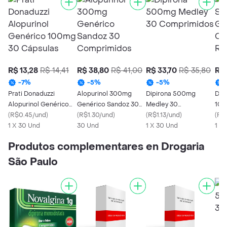
R$ 13,28
R$ 14,41
R$ 38,80
R$ 41,00
R$ 33,70
R$ 35,80
R$ 
-
7
%
-
5
%
-
5
%
Prati Donaduzzi
Alopurinol 300mg
Dipirona 500mg
Dic
Alopurinol Genérico
Genérico Sandoz 30
Medley 30
100
100mg 30 Cápsulas
(
R$0.45/und
)
Comprimidos
(
R$1.30/und
)
Comprimidos
(
R$1.13/und
)
10 
(
R$2
1 X 30 Und
30 Und
1 X 30 Und
Rev
1 X
Produtos complementares en Drogaria
São Paulo