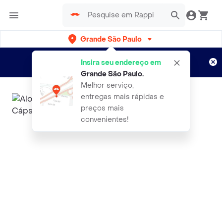
Grande São Paulo
Cadastre-se
Novo no Rappi?
e aproveite...
Insira seu endereço em
Entregas grátis por 15 dias!
Aplicam T&C
Grande São Paulo
.
Melhor serviço,
entregas mais rápidas e
preços mais
convenientes!