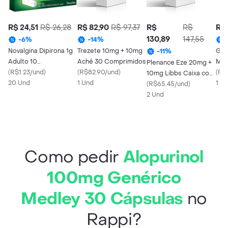
R$ 24,51
R$ 26,28
R$ 82,90
R$ 97,37
R$
R$
R$ 
130,89
147,55
-
6
%
-
14
%
Novalgina Dipirona 1g
Trezete 10mg + 10mg
Gli
-
11
%
Adulto 10
Aché 30 Comprimidos
Mer
Plenance Eze 20mg +
Comprimidos
(
R$1.23/und
)
(
R$82.90/und
)
Com
(
R$
10mg Libbs Caixa com
20 Und
1 Und
1 X
30 Cápsulas
(
R$65.45/und
)
2 Und
Como pedir
Alopurinol
100mg Genérico
Medley 30 Cápsulas
no
Rappi?