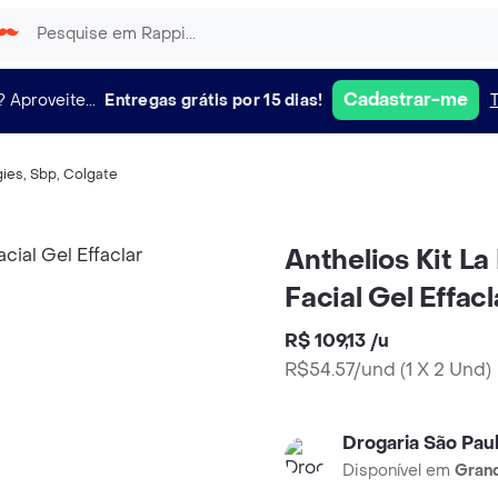
Cadastrar-me
?
Aproveite...
Entregas grátis por 15 dias!
ies
,
Sbp
,
Colgate
Anthelios Kit L
Facial Gel Effacl
R$ 109,13
/
u
R$54.57/und
(
1 X 2 Und
)
Drogaria São Pau
Disponível em
Grand