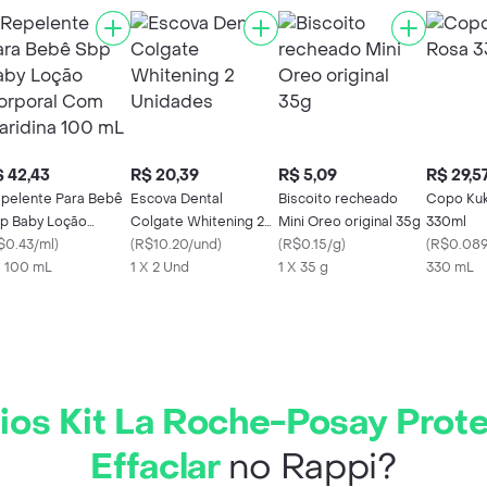
 42,43
R$ 20,39
R$ 5,09
R$ 29,5
pelente Para Bebê
Escova Dental
Biscoito recheado
Copo Kuk
p Baby Loção
Colgate Whitening 2
Mini Oreo original 35g
330ml
rporal Com
$0.43/ml
)
Unidades
(
R$10.20/und
)
(
R$0.15/g
)
(
R$0.089
aridina 100 mL
X 100 mL
1 X 2 Und
1 X 35 g
330 mL
ios Kit La Roche-Posay Protet
Effaclar
no Rappi?