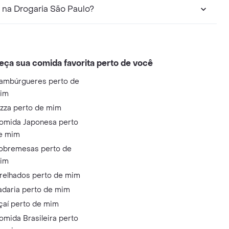
 na Drogaria São Paulo?
eça sua comida favorita perto de você
ambúrgueres perto de
im
izza perto de mim
omida Japonesa perto
e mim
obremesas perto de
im
relhados perto de mim
adaria perto de mim
çaí perto de mim
omida Brasileira perto