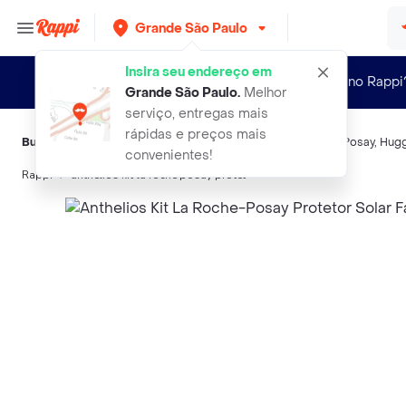
Grande São Paulo
Insira seu endereço em
Novo no Rappi
Grande São Paulo
.
Melhor
serviço, entregas mais
rápidas e preços mais
Buscas relacionadas:
Protetores solares faciais
,
La Roche-Posay
,
Hugg
convenientes!
Rappi
anthelios kit la roche posay protet