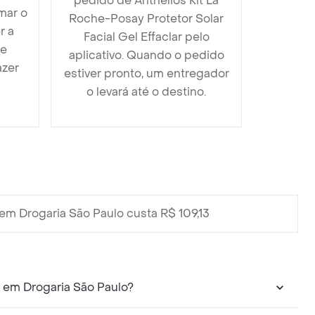
pedido de Anthelios Kit La
mar o
Roche-Posay Protetor Solar
r a
Facial Gel Effaclar pelo
 e
aplicativo. Quando o pedido
azer
estiver pronto, um entregador
o levará até o destino.
em Drogaria São Paulo custa R$ 109,13
r em Drogaria São Paulo?