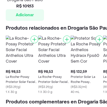
R$ 109,13
Adicionar
Produtos relacionados en Drogaria São Pa
R$ 98,53
R$ 98,53
R$ 132,59
R$
La Roche-Posay
La Roche-Posay
Protetor Solar La
La
Protetor Solar Facial
Protetor Solar Facial
Roche Posay
Pr
Anthelios Ultra Cover
(
R$3.29/g
)
Anthelios Ultra Cover
(
R$3.29/g
)
Anthelios Hydraox
(
R$3.32/ml
)
An
(
R
1 X 30 g
1 X 30.0 g
Fps60 Sem Cor
40 mL
Pi
1 
Produtos complementares en Drogaria Sã