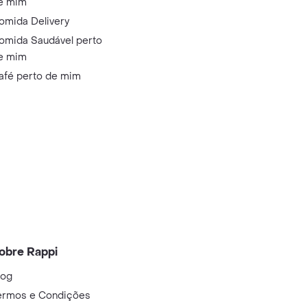
e mim
omida Delivery
omida Saudável perto
e mim
afé perto de mim
obre Rappi
log
ermos e Condições