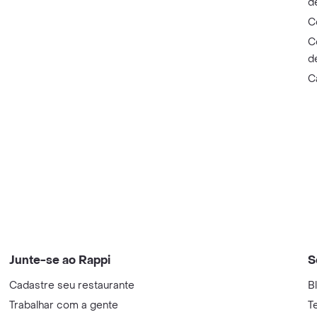
d
C
C
d
C
Junte-se ao Rappi
S
Cadastre seu restaurante
B
Trabalhar com a gente
T