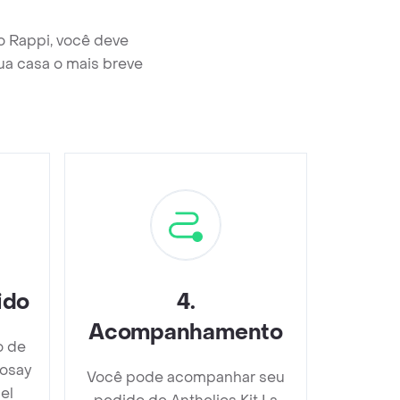
no Rappi, você deve
ua casa o mais breve
ido
4
.
Acompanhamento
o de
Posay
Você pode acompanhar seu
el