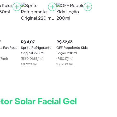
7
R$ 4,07
R$ 32,63
a Fun Rosa
Sprite Refrigerante
OFF Repelente Kids
Original 220 mL
Loção 200ml
7/ml
)
(
R$0.0185/ml
)
(
R$0.17/ml
)
1 X 220 mL
1 X 200 mL
or Solar Facial Gel