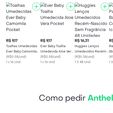
R$ 9,17
R$ 9,17
R$ 16,31
R$
Toalhas Umedecidas
Ever Baby Toalha
Huggies Lenços
Re
Ever Baby Camomila
Umedecida Aloe Vera
Umedecidos Recém-
Sb
Pocket
(
R$0.58/und
)
Pocket
(
R$0.58/und
)
Nascido Sem
(
R$0.34/und
)
Co
(
R
1 x 16 Und
1 x 16 Und
Fragrância 48
1 X 48 Und
Ic
1 
Unidades
Como pedir
Anthel