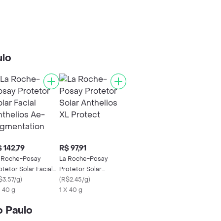
ulo
 142,79
R$ 97,91
 Roche-Posay
La Roche-Posay
otetor Solar Facial
Protetor Solar
thelios Ae-
$3.57/g
)
Anthelios XL Protect
(
R$2.45/g
)
gmentation
X 40 g
1 X 40 g
o Paulo