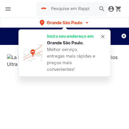
Grande São Paulo
Cadastre-se
Novo no Rappi?
e aproveite...
Insira seu endereço em
Entregas grátis por 15 dias!
Aplicam T&C
Grande São Paulo
.
Melhor serviço,
entregas mais rápidas e
preços mais
convenientes!