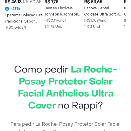
R$ 46,18
R$ 60,68
R$ 7,75
R$ 53,65
R$ 
Hastes Flexíveis
Escova Dental
Kitk
-
23
%
Johnson & Johnson
Colgate Ultra Soft 3
Cho
Eparema Solução Oral
Cotonetes 75
(
R$0.11/und
)
unidades
(
R$17.89/und
)
(
R$
Tradicional Sabor
unidades
1 X 75 Und
1 X 3 Und
1 X 
Hortelã 12 Flaconetes
(
R$0.0462/
)
de 10ml
Como pedir
La Roche-
Posay Protetor Solar
Facial Anthelios Ultra
Cover
no Rappi?
Para pedir La Roche-Posay Protetor Solar Facial