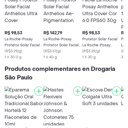
R$ 98,53
R$ 142,79
R$ 98,53
R$ 
La Roche-Posay
La Roche-Posay
Protetor Solar Facial
Prot
Protetor Solar Facial
Protetor Solar Facial
La Roche-Posay
La 
Anthelios Ultra Cover
(
R$3.29/g
)
Anthelios Ae-
(
R$3.57/g
)
Anthelios Ultra Cover
(
R$3.29/g
)
Cor 
(
R$
1 X 30.0 g
Pigmentation
1 X 40 g
Cor 6.0 FPS60 30g
1 X 30 g
Cov
30 
Produtos complementares en Drogaria
São Paulo