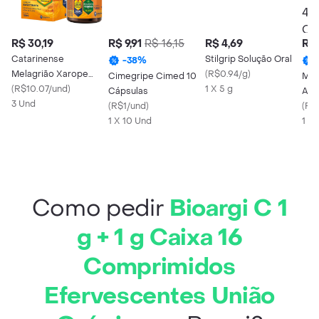
R$ 30,19
R$ 9,91
R$ 16,15
R$ 4,69
R$ 
Catarinense
Stilgrip Solução Oral
-
38
%
Melagrião Xarope
(
R$0.94/g
)
Cimegripe Cimed 10
Mult
Expectorante Frasco
(
R$10.07/und
)
1 X 5 g
Cápsulas
Anti
150ml
3 Und
(
R$1/und
)
Par
(
R$
1 X 10 Und
Clo
1 X
Fen
Cáp
Como pedir
Bioargi C 1
g + 1 g Caixa 16
Comprimidos
Efervescentes União