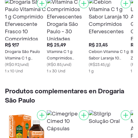
R$ 9,17
R$ 25,49
R$ 23,45
R$ 
Drogaria São Paulo
Vitamina C 1 g
Cebion Vitamina C 1 g
Bio
Vitamina C 1 g
Comprimidos
Sabor Laranja 10
Zer
Comprimido
(
R$0.92/und
)
Efervescentes
(
R$0.85/und
)
Comprimidos
(
R$23.45/g
)
Quí
(
R$
Efervescente Frasco
1 x 10 Und
Drogaria São Paulo -
1 x 30 Und
Efervescentes
1 g
Com
1 X
10 Comprimidos
30 Unidades
Efe
Produtos complementares en Drogaria
São Paulo