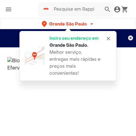
Grande São Paulo
Cadastre-se
Novo no Rappi?
e aproveite...
Insira seu endereço em
Entregas grátis por 15 dias!
Aplicam T&C
Grande São Paulo
.
Melhor serviço,
entregas mais rápidas e
preços mais
convenientes!