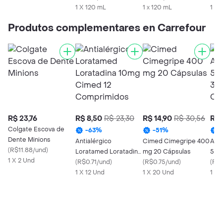
1 X 120 mL
1 x 120 mL
1 X
Produtos complementares en Carrefour
R$ 23,76
R$ 8,50
R$ 23,30
R$ 14,90
R$ 30,56
R$ 
Colgate Escova de
-
63
%
-
51
%
Dente Minions
Antialérgico
Cimed Cimegripe 400
Ant
(
R$11.88/und
)
Loratamed Loratadina
mg 20 Cápsulas
500
1 X 2 Und
10mg Cimed 12
(
R$0.71/und
)
(
R$0.75/und
)
mg 
(
R$
Comprimidos
1 X 12 Und
1 X 20 Und
1 X