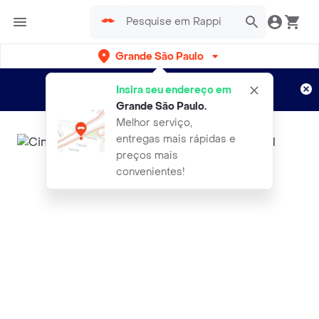
Grande São Paulo
Cadastre-se
Novo no Rappi?
e aproveite...
Insira seu endereço em
Entregas grátis por 15 dias!
Aplicam T&C
Grande São Paulo
.
Melhor serviço,
entregas mais rápidas e
preços mais
convenientes!