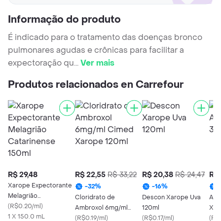
Informação do produto
É indicado para o tratamento das doenças bronco
pulmonares agudas e crônicas para facilitar a
expectoração qu
...
Ver mais
Produtos relacionados en Carrefour
R$ 29,48
R$ 22,55
R$ 33,22
R$ 20,38
R$ 24,47
R$ 
Xarope Expectorante
-
32
%
-
16
%
Melagrião
Cloridrato de
Descon Xarope Uva
Ach
Catarinense 150ml
(
R$0.20/ml
)
Ambroxol 6mg/ml
120ml
Xar
1 X 150.0 mL
Cimed Xarope 120ml
(
R$0.19/ml
)
(
R$0.17/ml
)
120
(
R$