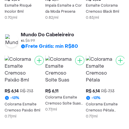
Esmalte Risqué
Impala Esmalte a Cor
Esmalte Colorama
C
Incolor 8ml
da Moda Presena
Cremoso Black 8ml
R
0.70/ml
0.82/ml
0.83/ml
8
1
Mundo Do Cabeleireiro
$6.99
Frete Grátis: mín R$80
R$ 6,14
R$ 7,13
R$ 6,11
R$ 6,14
R$ 7,13
R
Colorama Esmalte
-
13
%
-
13
%
Cremoso Solte Suas
Colorama Esmalte
Colorama Esmalte
C
Cores Rolê em São
0.77/ml
Cremoso Paixão 8ml
Cremoso Pétala
E
Paulo 8ml
0.77/ml
Branca 8ml
0.77/ml
N
0
8