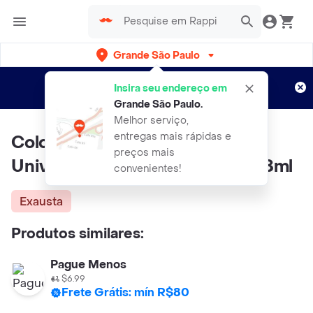
Grande São Paulo
Cadastre-se
Novo no Rappi?
e aproveite...
Insira seu endereço em
Entregas grátis por 15 dias!
Aplicam T&C
Grande São Paulo
.
Melhor serviço,
entregas mais rápidas e
Colorama Esmalte Cremoso
preços mais
Universo Paralelo Azul Hacker 8ml
convenientes!
Exausta
Produtos similares:
Pague Menos
$6.99
Frete Grátis: mín R$80