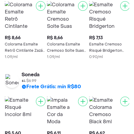
R$ 8,66
R$ 8,66
R$ 7,13
R
Colorama Esmalte
Colorama Esmalte
Esmalte Cremoso
E
Retrô Cintilante Zazá
Cremoso Solte Suas
Risqué Bridgerton
C
Cintila 8ml
1.09/ml
Cores Fantasia Ok
1.09/ml
Querida Leitora 8ml
0.90/ml
1
Soneda
$6.99
Frete Grátis: mín R$80
R$ 5,60
R$ 6,11
R$ 6,62
R