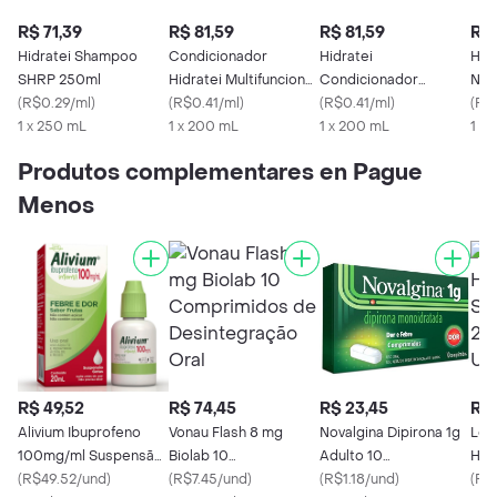
R$ 71,39
R$ 81,59
R$ 81,59
R$ 
Hidratei Shampoo
Condicionador
Hidratei
Hid
SHRP 250ml
Hidratei Multifuncional
Condicionador
Nut
(
R$0.29/ml
)
200ml
(
R$0.41/ml
)
Nutrição 200ml
(
R$0.41/ml
)
(
R$
1 x 250 mL
1 x 200 mL
1 x 200 mL
1 x
Produtos complementares en Pague
Menos
R$ 49,52
R$ 74,45
R$ 23,45
R$ 
Alivium Ibuprofeno
Vonau Flash 8 mg
Novalgina Dipirona 1g
Len
100mg/ml Suspensão
Biolab 10
Adulto 10
Hig
de Uso Oral Frasco
(
R$49.52/und
)
Comprimidos de
(
R$7.45/und
)
Comprimidos
(
R$1.18/und
)
Lim
(
R$