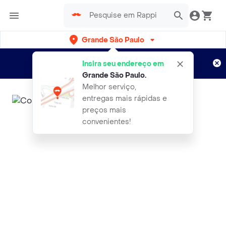
Grande São Paulo
Cadastre-se
Novo no Rappi?
e aproveite...
Insira seu endereço em
Entregas grátis por 15 dias!
Aplicam T&C
Grande São Paulo
.
Melhor serviço,
entregas mais rápidas e
preços mais
convenientes!