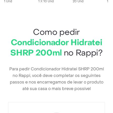
Gotejador 20ml
1 Und
Desintegração Oral
1 X 10 Und
20 Und
Und
1 X
Como pedir
Condicionador Hidratei
SHRP 200ml
no Rappi?
Para pedir Condicionador Hidratei SHRP 200ml
no Rappi, você deve completar os seguintes
passos e nos encarregamos de levar o produto
até sua casa o mais breve possível