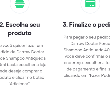
2
.
Escolha seu
3
.
Finalize o ped
produto
Para pagar o seu pedid
Darrow Doctar Forc
e você quiser fazer um
Shampoo Antiqueda 4
dido de Darrow Doctar
você deve confirmar o 
rce Shampoo Antiqueda
endereço, escolher a f
ml basta escolher a loja
de pagamento e finali
nde deseja comprar o
clicando em ”Fazer Pedi
oduto e clicar no botão
“Adicionar”.