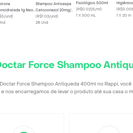
Fisiológico 500ml
Higiênico
pirona
Shampoo Anticaspa
(
R$0.0225/ml
)
12 Rolos
(
R$0.00
noidratada 1g Neo
Cetoconazol 20mg/ml
1 X 500 mL
1 X 20 m
ímica com 10
$5/und
)
Genérico 100ml
(
R$1.03/und
)
mprimidos
Und
28 Und
octar Force Shampoo Antiq
 Doctar Force Shampoo Antiqueda 400ml no Rappi, você
e nos encarregamos de levar o produto até sua casa o m