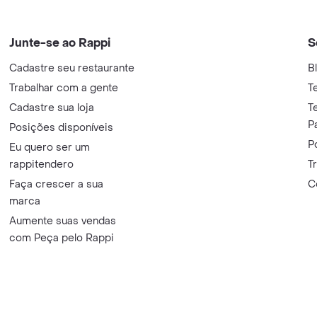
Junte-se ao Rappi
S
Cadastre seu restaurante
B
Trabalhar com a gente
T
Cadastre sua loja
T
P
Posições disponíveis
P
Eu quero ser um
rappitendero
T
Faça crescer a sua
C
marca
Aumente suas vendas
com Peça pelo Rappi