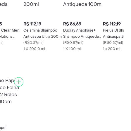
5
R$ 112,19
R$ 86,69
R$ 112,19
 Clear Men
Celamina Shampoo
Ducray Anaphase+
Pielus DI Sham
lutions
Anticaspa Ultra 200ml
Shampoo Antiqueda
Anticaspa 200m
a 300ml
ml
)
(
R$0.57/ml
)
100ml
(
R$0.87/ml
)
(
R$0.57/ml
)
1 X 200.0 mL
1 X 100 mL
1 x 200 mL
apel