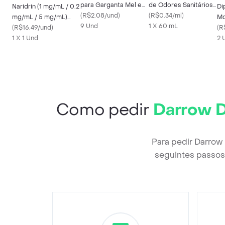
para Garganta Mel e
de Odores Sanitários
Naridrin (1 mg/mL / 0.2
Di
Limão 8 pastilhas
(
R$2.08/und
)
Original
(
R$0.34/ml
)
mg/mL / 5 mg/mL)
Mo
(Flurbiprofeno 8.75
9 Und
1 X 60 mL
Solução Nasal 30 mL
(
R$16.49/und
)
Qu
(
R
mg)
1 X 1 Und
Co
2 
Como pedir
Darrow D
Para pedir Darrow
seguintes passos 