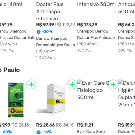
 91,79
R$ 97,39
R$ 122,39
R$ 173,39
R$ 54,0
rrow Shampoo
Shampoo Darrow
Shampoo
-
20
%
ticaspa Doctar Salic
Doctar Plus Anticaspa
Derma So
Darrow Shampoo
0ml
$0.66/ml
)
Intensivo 380ml
(
R$0.46/ml
)
Antiqued
(
R$0.18/
Dermatológico Doctar
X 140 mL
380 mL
300 mL
Plus Anticaspa
(
R$0.41/ml
)
Intensivo
1 X 240 mL
o Paulo
 9,99
R$ 25,13
R$ 28,66
R$ 34,16
R$ 11,21
R$ 15,91
Ever Care Soro
Deluxe P
-
60
%
-
16
%