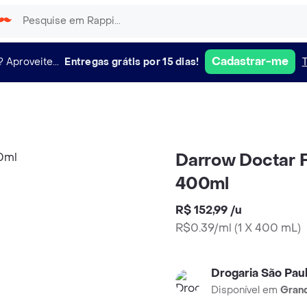
Cadastrar-me
?
Aproveite...
Entregas grátis por 15 dias!
Darrow Doctar 
400ml
R$ 152,99
/
u
R$0.39/ml
(
1 X 400 mL
)
Drogaria São Pau
Disponível em
Grand