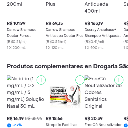
R$ 101,99
R$ 69,35
R$ 163,19
R$
Darrow Shampoo
Darrow Shampoo
Ducray Anaphase+
Da
Doctar Force
Anticaspa Doctar Plus
Shampoo Antiqueda
An
Antiqueda 200ml
(
R$0.51/ml
)
(
R$0.58/ml
)
400ml
(
R$0.41/ml
)
14
(
R
1 X 200 mL
1 X 120 mL
1 X 400 mL
1 
Produtos complementares en Drogaria Sã
R$ 16,49
R$ 38,96
R$ 18,66
R$ 20,39
R$
Strepsils Pastilhas
FreeCô Neutralizador
-
57
%