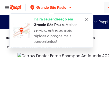
Grande São Paulo
Insira seu endereço em
Novo no Rappi
Grande São Paulo
.
Melhor
serviço, entregas mais
rápidas e preços mais
Buscas relacionadas:
Shampoo
,
Doctor
,
Darrow
,
Ducray
,
Clear
convenientes!
Rappi
darrow doctar force shampoo antique