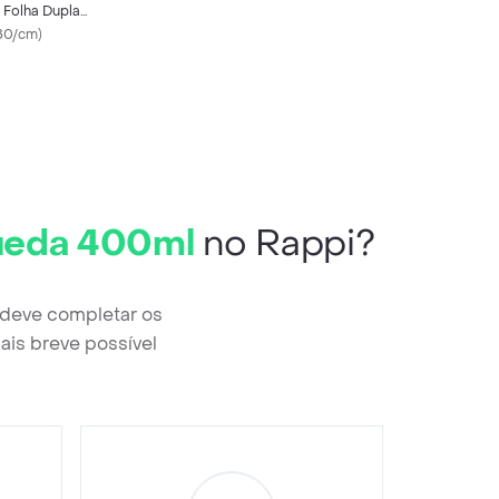
 Folha Dupla
 20m x 10cm
80/cm
)
ueda 400ml
no Rappi?
 deve completar os
ais breve possível