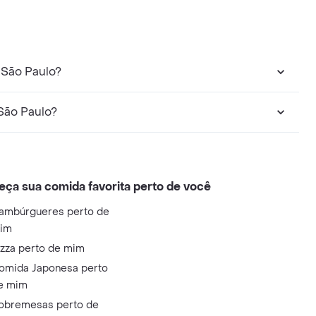
 São Paulo?
São Paulo?
eça sua comida favorita perto de você
ambúrgueres perto de
im
izza perto de mim
omida Japonesa perto
e mim
obremesas perto de