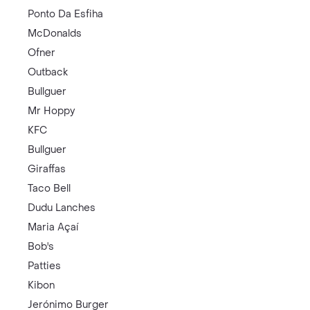
Ponto Da Esfiha
McDonalds
Ofner
Outback
Bullguer
Mr Hoppy
KFC
Bullguer
Giraffas
Taco Bell
Dudu Lanches
Maria Açaí
Bob's
Patties
Kibon
Jerónimo Burger