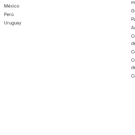
m
México
G
Perú
P
Uruguay
A
C
d
C
C
d
C