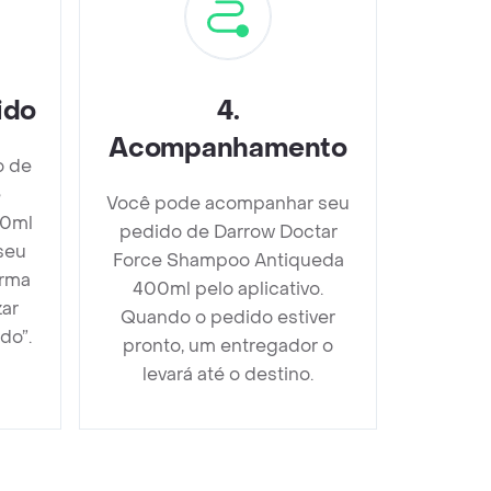
ido
4
.
Acompanhamento
o de
e
Você pode acompanhar seu
00ml
pedido de Darrow Doctar
seu
Force Shampoo Antiqueda
orma
400ml pelo aplicativo.
zar
Quando o pedido estiver
do”.
pronto, um entregador o
levará até o destino.