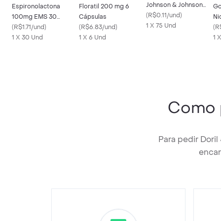
Johnson & Johnson
Espironolactona
Floratil 200 mg 6
Go
Cotonetes 75
(
R$0.11/und
)
100mg EMS 30
Cápsulas
Ni
unidades
1 X 75 Und
Comprimidos
(
R$1.71/und
)
(
R$6.83/und
)
mg
(
R
1 X 30 Und
1 X 6 Und
1 
Como 
Para pedir Dori
encar