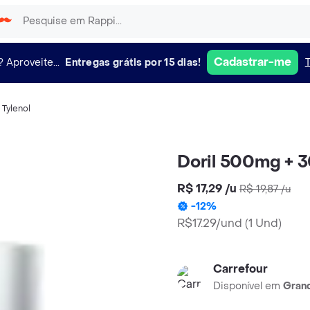
Cadastrar-me
?
Aproveite...
Entregas grátis por 15 dias!
,
Tylenol
Doril 500mg + 
R$ 17,29
/
u
R$ 19,87
/
u
-
12
%
R$17.29/und
(
1 Und
)
Carrefour
Disponível em
Grand