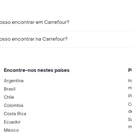
osso encontrar em Carrefour?
osso encontrar na Carrefour?
Encontre-nos nestes países
P
Argentina
H
m
Brasil
P
Chile
C
Colombia
d
Costa Rica
S
Ecuador
m
México