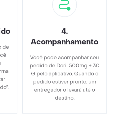
ido
4
.
Acompanhamento
o de
ocê
Você pode acompanhar seu
u
pedido de Doril 500mg + 30
orma
G pelo aplicativo. Quando o
zar
pedido estiver pronto, um
do”.
entregador o levará até o
destino.