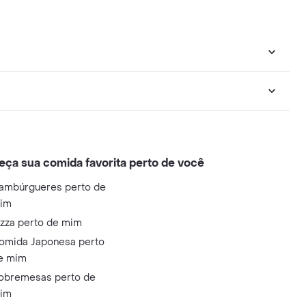
eça sua comida favorita perto de você
ambúrgueres perto de
im
izza perto de mim
omida Japonesa perto
e mim
obremesas perto de
im