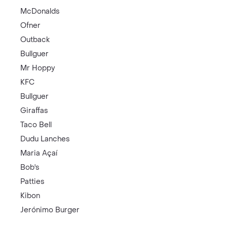
McDonalds
Ofner
Outback
Bullguer
Mr Hoppy
KFC
Bullguer
Giraffas
Taco Bell
Dudu Lanches
Maria Açaí
Bob's
Patties
Kibon
Jerónimo Burger