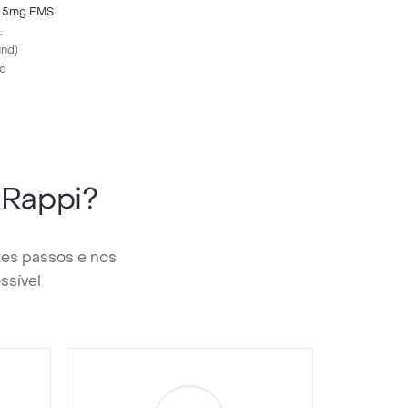
la 5mg EMS
idos
und
)
os
nd
Rappi?
tes passos e nos
ssível