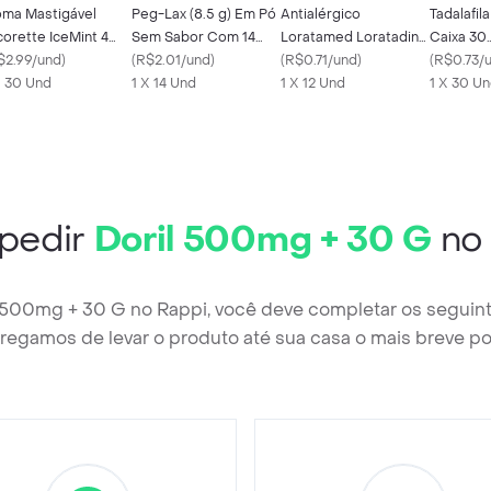
ma Mastigável
Peg-Lax (8.5 g) Em Pó
Antialérgico
Tadalafi
corette IceMint 4
Sem Sabor Com 14
Loratamed Loratadina
Caixa 30
 Caixa 30 Unidades
$2.99/und
)
Envelopes
(
R$2.01/und
)
10mg Cimed 12
(
R$0.71/und
)
Comprim
(
R$0.73/
X 30 Und
1 X 14 Und
Comprimidos
1 X 12 Und
Revestid
1 X 30 U
pedir
Doril 500mg + 30 G
no 
l 500mg + 30 G no Rappi, você deve completar os seguin
regamos de levar o produto até sua casa o mais breve po