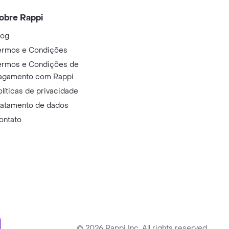
obre Rappi
log
ermos e Condições
ermos e Condições de
agamento com Rappi
olíticas de privacidade
ratamento de dados
ontato
ry
©
2026
Rappi Inc. All rights reserved.