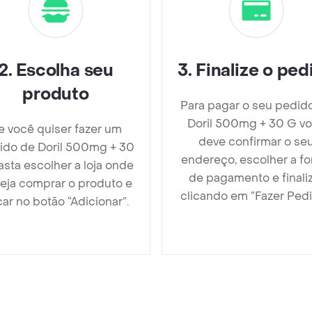
2
.
Escolha seu
3
.
Finalize o ped
produto
Para pagar o seu pedid
Doril 500mg + 30 G v
e você quiser fazer um
deve confirmar o se
ido de Doril 500mg + 30
endereço, escolher a f
sta escolher a loja onde
de pagamento e finali
eja comprar o produto e
clicando em ”Fazer Pedi
car no botão “Adicionar”.