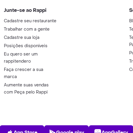
Junte-se ao Rappi
S
Cadastre seu restaurante
B
Trabalhar com a gente
T
Cadastre sua loja
T
P
Posições disponíveis
P
Eu quero ser um
rappitendero
T
Faça crescer a sua
C
marca
Aumente suas vendas
com Peça pelo Rappi
App Store
Play Store
AppGalle
App Store
Google play
AppGallery