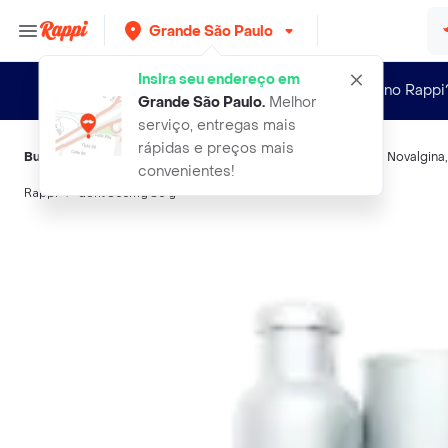
Grande São Paulo
Insira seu endereço em
Novo no Rappi
Grande São Paulo
.
Melhor
serviço, entregas mais
rápidas e preços mais
Buscas relacionadas:
Analgésicos sistêmicos
,
Doril
,
Lisador
,
Novalgina
convenientes!
Rappi
doril 500mg 30 g