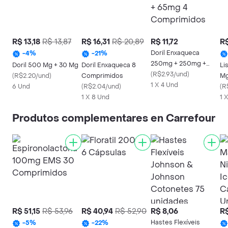
R$ 13,18
R$ 13,87
R$ 16,31
R$ 20,89
R$ 11,72
R$
Doril Enxaqueca
-
4
%
-
21
%
250mg + 250mg +
Doril 500 Mg + 30 Mg
Doril Enxaqueca 8
Li
65mg 4 Comprimidos
(
R$2.93/und
)
(
R$2.20/und
)
Comprimidos
M
1 X 4 Und
6 Und
(
R$2.04/und
)
(
R
1 X 8 Und
1 
Produtos complementares en Carrefour
R$ 51,15
R$ 53,96
R$ 40,94
R$ 52,90
R$ 8,06
R$
Hastes Flexíveis
-
5
%
-
22
%