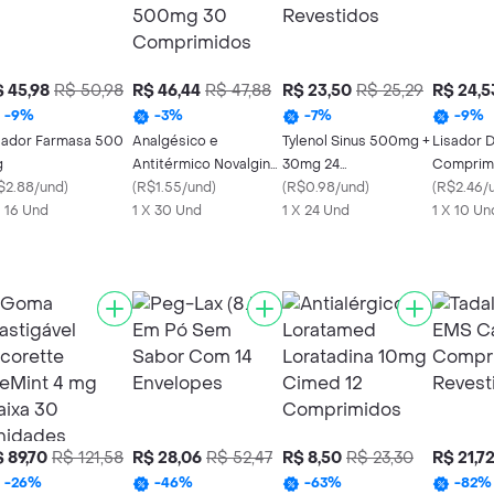
 45,98
R$ 50,98
R$ 46,44
R$ 47,88
R$ 23,50
R$ 25,29
R$ 24,5
-
9
%
-
3
%
-
7
%
-
9
%
sador Farmasa 500
Analgésico e
Tylenol Sinus 500mg +
Lisador Di
g
Antitérmico Novalgina
30mg 24
Comprim
$2.88/und
)
500mg 30
(
R$1.55/und
)
Comprimidos
(
R$0.98/und
)
(
R$2.46/
X 16 Und
Comprimidos
1 X 30 Und
Revestidos
1 X 24 Und
1 X 10 Un
 89,70
R$ 121,58
R$ 28,06
R$ 52,47
R$ 8,50
R$ 23,30
R$ 21,7
-
26
%
-
46
%
-
63
%
-
82
%