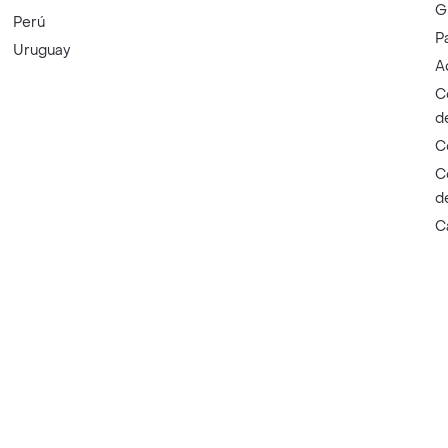
G
Perú
P
Uruguay
A
C
d
C
C
d
C