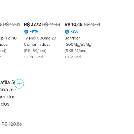
3
R$ 27,01
R$ 37,72
R$ 41,48
R$ 10,48
R$ 10,71
-
9
%
-
2
%
p (1 g) 10
Tylenol 500mg 20
Sonridor
idos
Comprimidos
(500Mg/65Mg)
und
)
Revestidos
(
R$1.89/und
)
(
R$5.24/und
)
d
1 X 20 Und
1 X 2 Und
2
R$ 120,86