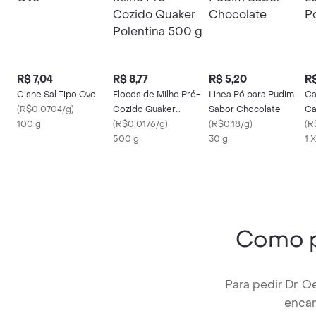
R$ 7,04
R$ 8,77
R$ 5,20
R$
Cisne Sal Tipo Ovo
Flocos de Milho Pré-
Linea Pó para Pudim
Ca
(
R$0.0704/g
)
Cozido Quaker
Sabor Chocolate
Ca
100 g
Polentina 500 g
(
R$0.0176/g
)
(
R$0.18/g
)
(
R
500 g
30 g
1 
Como 
Para pedir Dr. 
encar