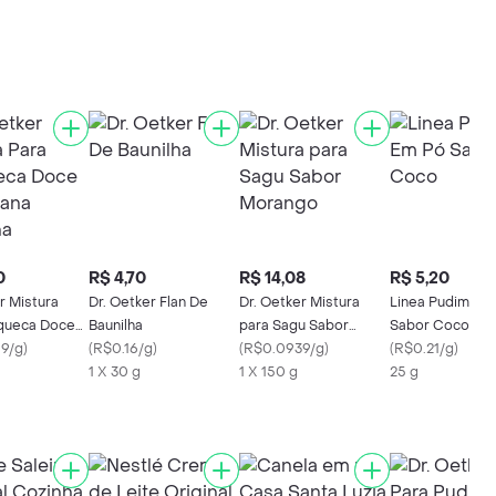
0
R$ 4,70
R$ 14,08
R$ 5,20
r Mistura
Dr. Oetker Flan De
Dr. Oetker Mistura
Linea Pudim Em
queca Doce
Baunilha
para Sagu Sabor
Sabor Coco
a Baunilha
9/g
)
(
R$0.16/g
)
Morango
(
R$0.0939/g
)
(
R$0.21/g
)
1 X 30 g
1 X 150 g
25 g