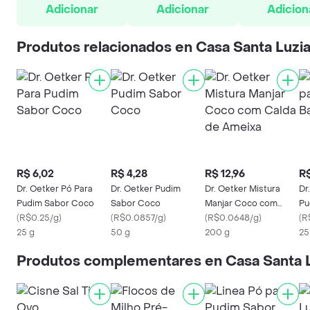
Adicionar
Adicionar
Adicion
Produtos relacionados en Casa Santa Luzi
R$ 6,02
R$ 4,28
R$ 12,96
R$
Dr. Oetker Pó Para
Dr. Oetker Pudim
Dr. Oetker Mistura
Dr
Pudim Sabor Coco
Sabor Coco
Manjar Coco com
Pu
(
R$0.25/g
)
(
R$0.0857/g
)
Calda de Ameixa
(
R$0.0648/g
)
(
R
25 g
50 g
200 g
25
Produtos complementares en Casa Santa 