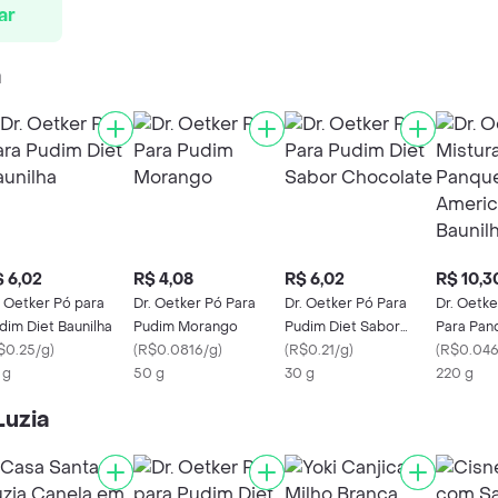
ar
a
 6,02
R$ 4,08
R$ 6,02
R$ 10,3
. Oetker Pó para
Dr. Oetker Pó Para
Dr. Oetker Pó Para
Dr. Oetke
dim Diet Baunilha
Pudim Morango
Pudim Diet Sabor
Para Pan
$0.25/g
)
(
R$0.0816/g
)
Chocolate
(
R$0.21/g
)
American
(
R$0.046
 g
50 g
30 g
220 g
Luzia