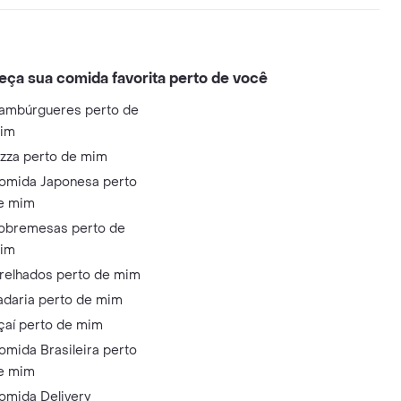
eça sua comida favorita perto de você
ambúrgueres perto de
im
izza perto de mim
omida Japonesa perto
e mim
obremesas perto de
im
relhados perto de mim
adaria perto de mim
çaí perto de mim
omida Brasileira perto
e mim
omida Delivery