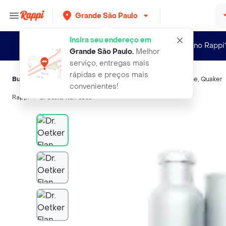
Grande São Paulo
Insira seu endereço em
Novo no Rappi
Grande São Paulo
.
Melhor
serviço, entregas mais
rápidas e preços mais
Buscas relacionadas:
Misturas doces
,
Dr. Oetker
,
Linea
,
Cisne
,
Quaker
convenientes!
Rappi
dr oetker flan coco