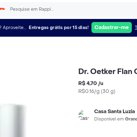
Cadastrar-me
?
Aproveite...
Entregas grátis por 15 dias!
Dr. Oetker Flan
R$ 4,70
/
u
R$0.16/g
(
30 g
)
Casa Santa Luzia
Disponível em
Grand