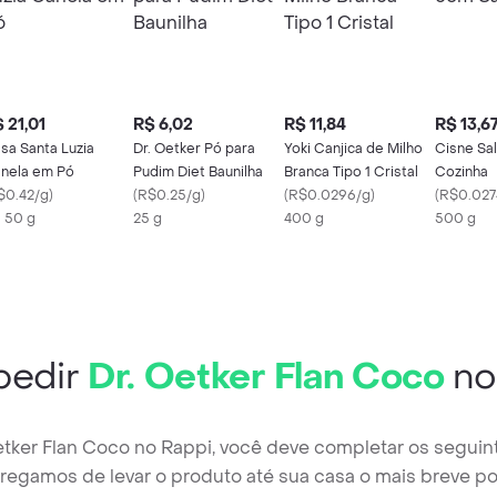
 21,01
R$ 6,02
R$ 11,84
R$ 13,6
sa Santa Luzia
Dr. Oetker Pó para
Yoki Canjica de Milho
Cisne Sal
nela em Pó
Pudim Diet Baunilha
Branca Tipo 1 Cristal
Cozinha
$0.42/g
)
(
R$0.25/g
)
(
R$0.0296/g
)
(
R$0.027
X 50 g
25 g
400 g
500 g
pedir
Dr. Oetker Flan Coco
no
Oetker Flan Coco no Rappi, você deve completar os seguin
regamos de levar o produto até sua casa o mais breve po