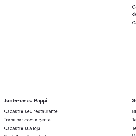
C
d
C
Junte-se ao Rappi
S
Cadastre seu restaurante
B
Trabalhar com a gente
T
Cadastre sua loja
T
P