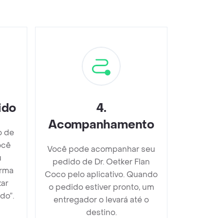
ido
4
.
Acompanhamento
o de
ocê
Você pode acompanhar seu
u
pedido de Dr. Oetker Flan
orma
Coco pelo aplicativo. Quando
zar
o pedido estiver pronto, um
do”.
entregador o levará até o
destino.