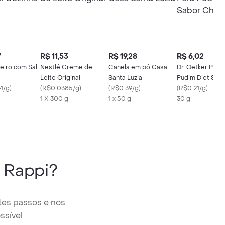
7
R$ 11,53
R$ 19,28
R$ 6,02
eiro com Sal
Nestlé Creme de
Canela em pó Casa
Dr. Oetker Pó P
Leite Original
Santa Luzia
Pudim Diet Sab
4/g
)
(
R$0.0385/g
)
(
R$0.39/g
)
Chocolate
(
R$0.21/g
)
1 X 300 g
1 x 50 g
30 g
 Rappi?
tes passos e nos
ssível