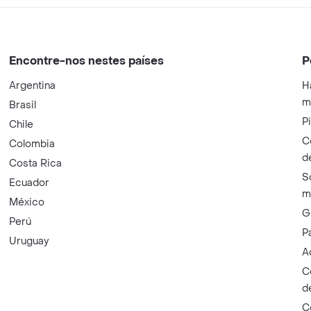
Encontre-nos nestes países
P
Argentina
H
m
Brasil
P
Chile
C
Colombia
d
Costa Rica
S
Ecuador
m
México
G
Perú
P
Uruguay
A
C
d
C