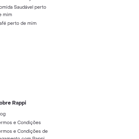
omida Saudável perto
e mim
afé perto de mim
obre Rappi
log
ermos e Condições
ermos e Condições de
agamento com Rappi