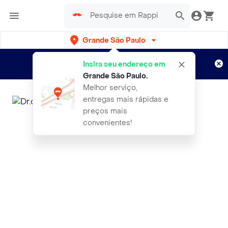
Grande São Paulo
Cadastre-se
Novo no Rappi?
e aproveite...
Insira seu endereço em
Entregas grátis por 15 dias!
Aplicam T&C
Grande São Paulo
.
Melhor serviço,
entregas mais rápidas e
preços mais
convenientes!