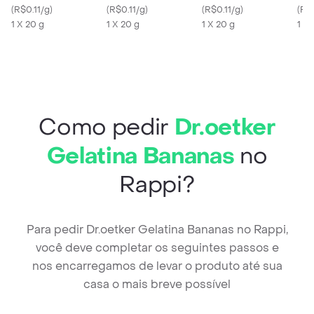
Framboesa
(
R$0.11/g
)
Limão
(
R$0.11/g
)
(
R$0.11/g
)
(
R$
1 X 20 g
1 X 20 g
1 X 20 g
1 X 
Como pedir
Dr.oetker
Gelatina Bananas
no
Rappi?
Para pedir Dr.oetker Gelatina Bananas no Rappi,
você deve completar os seguintes passos e
nos encarregamos de levar o produto até sua
casa o mais breve possível