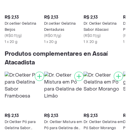
R$ 2,13
R$ 2,13
R$ 2,13
R$ 
Dr.oetker Gelatina
Dr.oetker Gelatina
Dr. Oetker Gelatina
Dr.
Beijos
Dentaduras
Sabor Abacaxi
Pó 
(
R$0.11/g
)
(
R$0.11/g
)
(
R$0.11/g
)
(
R$0
1 x 20 g
1 x 20 g
1 X 20 g
1 X 
Produtos complementares en Assaí
Atacadista
R$ 2,13
R$ 2,13
R$ 2,13
R$ 
Dr.Oetker Pó para
Dr. Oetker Mistura em
Dr. Oetker Gelatina em
Dr.
Gelatina Sabor
Pó para Gelatina de
Pó Sabor Morango
Pó 