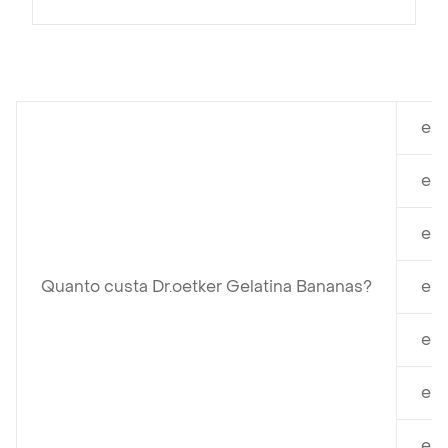
em 
em 
em 
Quanto custa Dr.oetker Gelatina Bananas?
em 
em
em
em 