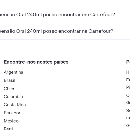
ensão Oral 240ml posso encontrar em Carrefour?
ensão Oral 240ml posso encontrar na Carrefour?
Encontre-nos nestes países
P
Argentina
H
m
Brasil
P
Chile
C
Colombia
d
Costa Rica
S
Ecuador
m
México
G
Perú