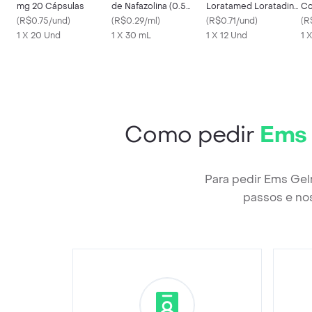
mg 20 Cápsulas
de Nafazolina (0.5
Loratamed Loratadina
Co
(
R$0.75/und
)
mg/mL)
(
R$0.29/ml
)
10mg Cimed 12
(
R$0.71/und
)
Co
(
R
1 X 20 Und
1 X 30 mL
Comprimidos
1 X 12 Und
Re
1 
Como pedir
Ems 
Para pedir Ems Gel
passos e nos