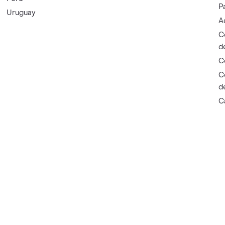
P
Uruguay
A
C
d
C
C
d
C