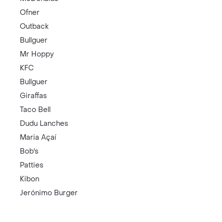
Ofner
Outback
Bullguer
Mr Hoppy
KFC
Bullguer
Giraffas
Taco Bell
Dudu Lanches
Maria Açaí
Bob's
Patties
Kibon
Jerónimo Burger