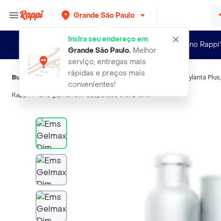
Grande São Paulo
Insira seu endereço em
Novo no Rappi
Grande São Paulo
.
Melhor
serviço, entregas mais
rápidas e preços mais
Buscas relacionadas:
Antiácidos
,
Gelmax
,
Luftagastropro
,
Mylanta Plus
convenientes!
Rappi
ems gelmax dim suspensao oral 240ml