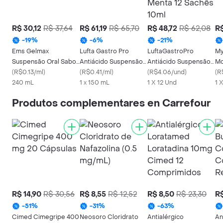
R$ 30,12
R$ 37,64
R$ 61,19
R$ 65,70
R$ 48,72
R$ 62,08
R$
-
19
%
-
6
%
-
21
%
Ems Gelmax
Lufta Gastro Pro
LuftaGastroPro
My
Suspensão Oral Sabor
Antiácido Suspensão
Antiácido Suspensão
Mo
Hortelã 240ml
(
R$0.13/ml
)
Oral Frasco 150ml
(
R$0.41/ml
)
Oral Menta 12 Sachês
(
R$4.06/und
)
(
R
240 mL
1 x 150 mL
10ml
1 X 12 Und
1 
Produtos complementares en Carrefour
R$ 14,90
R$ 30,56
R$ 8,55
R$ 12,52
R$ 8,50
R$ 23,30
R$
-
51
%
-
31
%
-
63
%
Cimed Cimegripe 400
Neosoro Cloridrato
Antialérgico
An