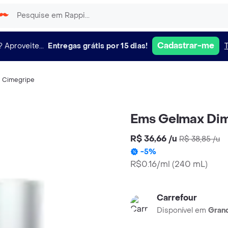
Cadastrar-me
?
Aproveite...
Entregas grátis por 15 dias!
,
Cimegripe
Ems Gelmax Dim
R$ 36,66
/
u
R$ 38,85
/
u
-
5
%
R$0.16/ml
(
240 mL
)
Carrefour
Disponível em
Grand