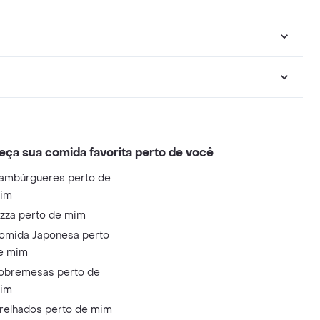
eça sua comida favorita perto de você
ambúrgueres perto de
im
izza perto de mim
omida Japonesa perto
e mim
obremesas perto de
im
relhados perto de mim