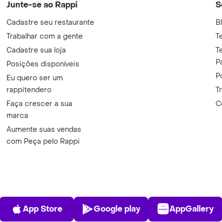
Junte-se ao Rappi
S
Cadastre seu restaurante
B
Trabalhar com a gente
T
Cadastre sua loja
T
P
Posições disponíveis
P
Eu quero ser um
rappitendero
T
Faça crescer a sua
C
marca
Aumente suas vendas
com Peça pelo Rappi
App Store
Play Store
AppGalle
App Store
Google play
AppGallery