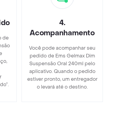
ido
4
.
Acompanhamento
o de
nsão
Você pode acompanhar seu
e
pedido de Ems Gelmax Dim
ço,
Suspensão Oral 240ml pelo
aplicativo. Quando o pedido
r
estiver pronto, um entregador
do”.
o levará até o destino.