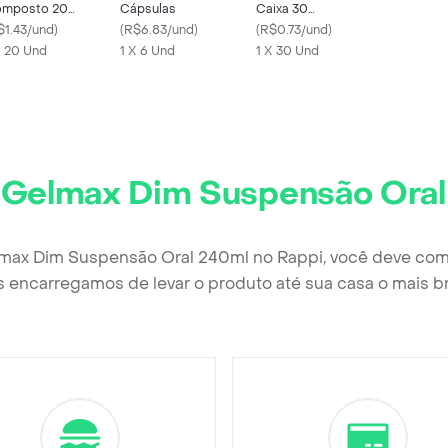
mposto 20
Cápsulas
Caixa 30
mprimidos
$1.43/und
)
(
R$6.83/und
)
Comprimidos
(
R$0.73/und
)
vestidos
X 20 Und
1 X 6 Und
Revestidos
1 X 30 Und
Gelmax Dim Suspensão Oral
max Dim Suspensão Oral 240ml no Rappi, você deve com
 encarregamos de levar o produto até sua casa o mais b