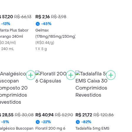
 57,20
R$ 66,13
R$ 2,16
R$ 3,98
-
13
%
-
45
%
lanta Plus Sabor
Gelmax
rango 240ml
(178mg/185mg/230mg)
$0.24/ml
)
(
R$0.44/g
)
X 240 mL
1 X 5 g
 28,55
R$ 30,08
R$ 40,94
R$ 52,90
R$ 21,72
R$ 120,86
-
5
%
-
22
%
-
82
%
algésico Buscopan
Floratil 200 mg 6
Tadalafila 5mg EMS