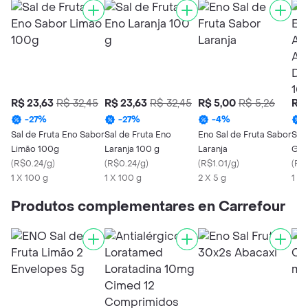
R$ 23,63
R$ 32,45
R$ 23,63
R$ 32,45
R$ 5,00
R$ 5,26
R$ 
-
27
%
-
27
%
-
4
%
Sal de Fruta Eno Sabor
Sal de Fruta Eno
Eno Sal de Fruta Sabor
Sal
Limão 100g
Laranja 100 g
Laranja
Gua
(
R$0.24/g
)
(
R$0.24/g
)
(
R$1.01/g
)
Da 
(
R$
1 X 100 g
1 X 100 g
2 X 5 g
Dig
1 X 
10
Produtos complementares en Carrefour