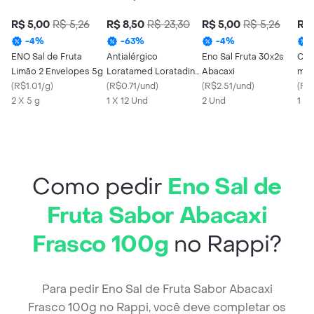
R$ 5,00
R$ 5,26
R$ 8,50
R$ 23,30
R$ 5,00
R$ 5,26
R$ 
-
4
%
-
63
%
-
4
%
ENO Sal de Fruta
Antialérgico
Eno Sal Fruta 30x2s
Cim
Limão 2 Envelopes 5g
Loratamed Loratadina
Abacaxi
mg 
(
R$1.01/g
)
10mg Cimed 12
(
R$0.71/und
)
(
R$2.51/und
)
(
R$
2 X 5 g
Comprimidos
1 X 12 Und
2 Und
1 X
Como pedir
Eno Sal de
Fruta Sabor Abacaxi
Frasco 100g
no Rappi?
Para pedir Eno Sal de Fruta Sabor Abacaxi
Frasco 100g no Rappi, você deve completar os