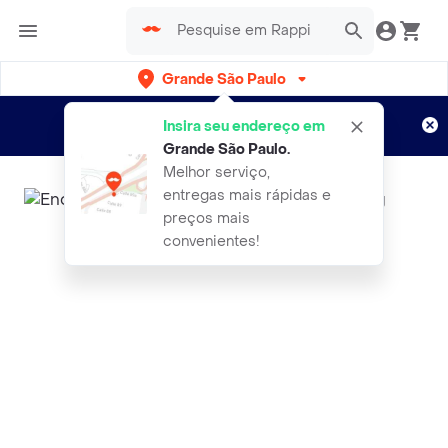
Grande São Paulo
Cadastre-se
Novo no Rappi?
e aproveite...
Insira seu endereço em
Entregas grátis por 15 dias!
Aplicam T&C
Grande São Paulo
.
Melhor serviço,
entregas mais rápidas e
preços mais
convenientes!