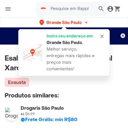
Grande São Paulo
Cadastre-se
Novo no Rappi?
e aproveite...
Insira seu endereço em
Entregas grátis por 15 dias!
Aplicam T&C
Grande São Paulo
.
Melhor serviço,
entregas mais rápidas e
Esalerg Desloratadina 0.5mg/ml
preços mais
Xarope Tutti-Frutti 60ml
convenientes!
Exausta
Produtos similares:
Drogaria São Paulo
$6.99
Frete Grátis: mín R$80