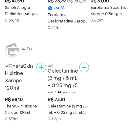
R$ 40,90
R$ 23,79
R$ 60,25
R$ 37,00
R
Sanofi Allegra
Eurofarma Superhist
-
60
%
Pediátrico 6mg/ml
Xarope 0.5mg/ml
Eurofarma
A
Suspensão Oral
0.69/ml
Sabor Tutti Frutti 60ml
0.62/ml
Desloratadina Xarope
X
Frasco 60ml com
com Seringa
0.5mg/ml 100ml
0.24/ml
m
0
Copo Dosador
Dosadora
$0
R$ 68,10
R$ 73,81
TheraSkin Hixizine
Celestamine (2 mg / 5
Xarope 120ml
mL + 0.25 mg /5 mL)
0.57/ml
Hypera Xarope
0.62/ml