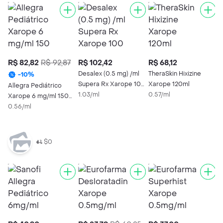
R$ 82,82
R$ 92,87
R$ 102,42
R$ 68,12
R
Desalex (0.5 mg) /ml
TheraSkin Hixizine
-
10
%
Supera Rx Xarope 100
Xarope 120ml
Allegra Pediátrico
D
mL
1.03/ml
0.57/ml
Xarope 6 mg/ml 150
m
ml com Seringa
0.56/ml
0
$0