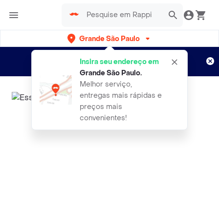
Grande São Paulo
Cadastre-se
Novo no Rappi?
e aproveite...
Insira seu endereço em
Entregas grátis por 15 dias!
Aplicam T&C
Grande São Paulo
.
Melhor serviço,
entregas mais rápidas e
preços mais
convenientes!