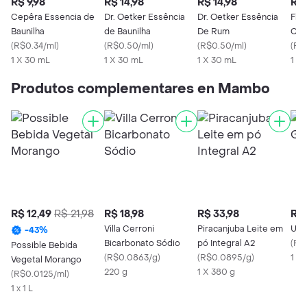
R$ 9,98
R$ 14,98
R$ 14,98
R$ 
Cepêra Essencia de
Dr. Oetker Essência
Dr. Oetker Essência
Fle
Baunilha
de Baunilha
De Rum
Chan
(
R$0.34/ml
)
(
R$0.50/ml
)
(
R$0.50/ml
)
(
R$
1 X 30 mL
1 X 30 mL
1 X 30 mL
1 X
Produtos complementares en Mambo
R$ 12,49
R$ 21,98
R$ 18,98
R$ 33,98
R$ 
Villa Cerroni
Piracanjuba Leite em
Uni
-
43
%
Bicarbonato Sódio
pó Integral A2
(
R$
Possible Bebida
(
R$0.0863/g
)
(
R$0.0895/g
)
1 X
Vegetal Morango
220 g
1 X 380 g
(
R$0.0125/ml
)
1 x 1 L