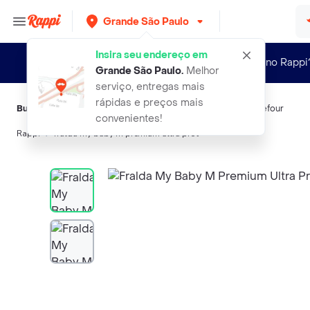
Grande São Paulo
Insira seu endereço em
Novo no Rappi
Grande São Paulo
.
Melhor
serviço, entregas mais
rápidas e preços mais
Buscas relacionadas:
Fraldas
,
Baby
,
Confort
,
Pampers
,
Carrefour
convenientes!
Rappi
fralda my baby m premium ultra prot