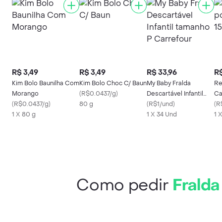
R$ 3,49
R$ 3,49
R$ 33,96
R$
Kim Bolo Baunilha Com
Kim Bolo Choc C/ Baun
My Baby Fralda
Re
Morango
(
R$0.0437/g
)
Descartável Infantil
Ca
(
R$0.0437/g
)
80 g
tamanho P Carrefour
(
R$1/und
)
(
R
1 X 80 g
1 X 34 Und
1 
Como pedir
Fralda