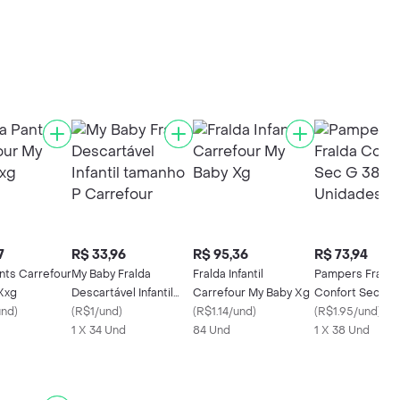
7
R$ 33,96
R$ 95,36
R$ 73,94
nts Carrefour
My Baby Fralda
Fralda Infantil
Pampers Fralda
Xxg
Descartável Infantil
Carrefour My Baby Xg
Confort Sec G 
und
)
tamanho P Carrefour
(
R$1/und
)
(
R$1.14/und
)
Unidades
(
R$1.95/und
)
1 X 34 Und
84 Und
1 X 38 Und