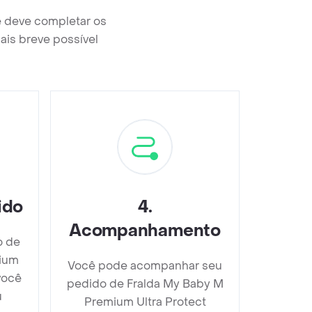
ê deve completar os
ais breve possível
ido
4
.
Acompanhamento
o de
mium
Você pode acompanhar seu
você
pedido de Fralda My Baby M
u
Premium Ultra Protect