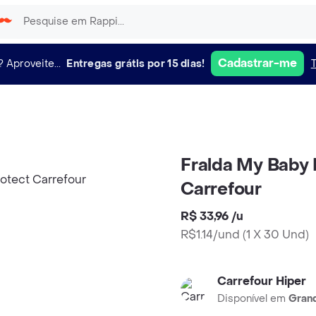
Cadastrar-me
?
Aproveite...
Entregas grátis por 15 dias!
Fralda My Baby 
Carrefour
R$ 33,96
/
u
R$1.14/und
(
1 X 30 Und
)
Carrefour Hiper
Disponível em
Grand