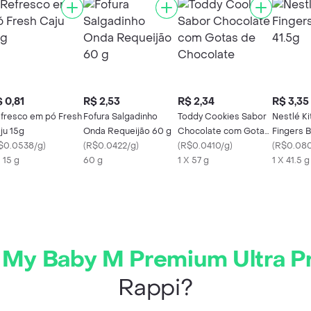
 0,81
R$ 2,53
R$ 2,34
R$ 3,35
fresco em pó Fresh
Fofura Salgadinho
Toddy Cookies Sabor
Nestlé Ki
ju 15g
Onda Requeijão 60 g
Chocolate com Gotas
Fingers B
$0.0538/g
)
(
R$0.0422/g
)
de Chocolate
(
R$0.0410/g
)
(
R$0.080
X 15 g
60 g
1 X 57 g
1 X 41.5 g
 My Baby M Premium Ultra Pr
Rappi?