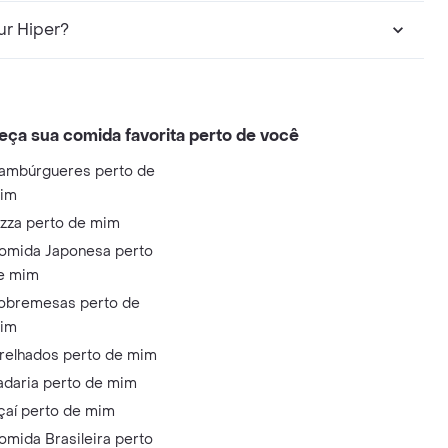
ur Hiper?
eça sua comida favorita perto de você
ambúrgueres perto de
im
izza perto de mim
omida Japonesa perto
e mim
obremesas perto de
im
relhados perto de mim
adaria perto de mim
çaí perto de mim
omida Brasileira perto