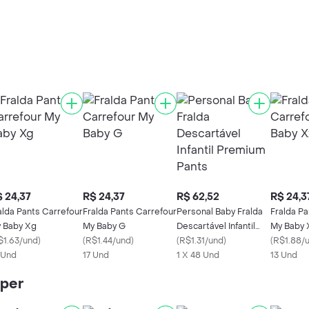
 24,37
R$ 24,37
R$ 62,52
R$ 24,3
alda Pants Carrefour
Fralda Pants Carrefour
Personal Baby Fralda
Fralda Pa
 Baby Xg
My Baby G
Descartável Infantil
My Baby 
$1.63/und
)
(
R$1.44/und
)
Premium Pants
(
R$1.31/und
)
(
R$1.88/
 Und
17 Und
1 X 48 Und
13 Und
iper