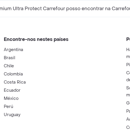
ium Ultra Protect Carrefour posso encontrar na Carrefo
Encontre-nos nestes países
P
Argentina
H
m
Brasil
P
Chile
C
Colombia
d
Costa Rica
S
Ecuador
m
México
G
Perú
P
Uruguay
A
C