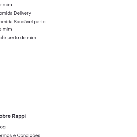
e mim
omida Delivery
omida Saudável perto
e mim
afé perto de mim
obre Rappi
log
ermos e Condições