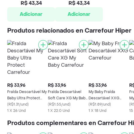
R$ 43,34
R$ 43,34
Adicionar
Adicionar
Produtos relacionados en Carrefour Hiper
R$ 33,96
R$ 33,96
R$ 33,96
R$
Fralda Descartável My
Fralda Descartável
My Baby Fralda
Fr
Baby Ultra Protect
Soft Care XG My Baby
Descartável XXG
My
Carrefour
(
R$1.31/und
)
Carrefour
(
R$1.55/und
)
Carrefour
(
R$1.89/und
)
(
R
1 X 26 Und
1 X 22.0 Und
1 X 18 Und
15
Produtos complementares en Carrefour H