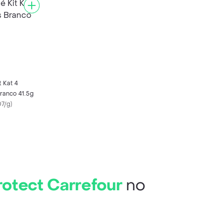
t Kat 4
ranco 41.5g
7/g
)
otect Carrefour
no