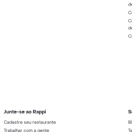
d
C
C
d
C
Junte-se ao Rappi
S
Cadastre seu restaurante
B
Trabalhar com a gente
T