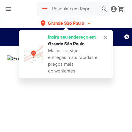
Grande São Paulo
Cadastre-se
Novo no Rappi?
e aproveite...
Insira seu endereço em
Entregas grátis por 15 dias!
Aplicam T&C
Grande São Paulo
.
Melhor serviço,
entregas mais rápidas e
preços mais
convenientes!