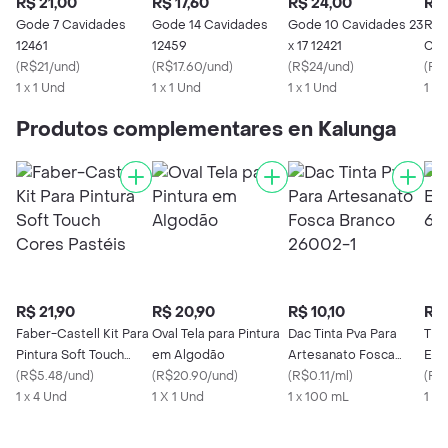
R$ 21,00
R$ 17,60
R$ 24,00
R$ 
Gode 7 Cavidades
Gode 14 Cavidades
Gode 10 Cavidades 23
Row
12461
12459
x 17 12421
Cav
(
R$21/und
)
(
R$17.60/und
)
(
R$24/und
)
845
(
R$
1 x 1 Und
1 x 1 Und
1 x 1 Und
1 x 
Produtos complementares en Kalunga
R$ 21,90
R$ 20,90
R$ 10,10
R$ 
Faber-Castell Kit Para
Oval Tela para Pintura
Dac Tinta Pva Para
Tig
Pintura Soft Touch
em Algodão
Artesanato Fosca
Esp
Cores Pastéis
(
R$5.48/und
)
(
R$20.90/und
)
Branco 26002-1
(
R$0.11/ml
)
(
R$
1 x 4 Und
1 X 1 Und
1 x 100 mL
1 U