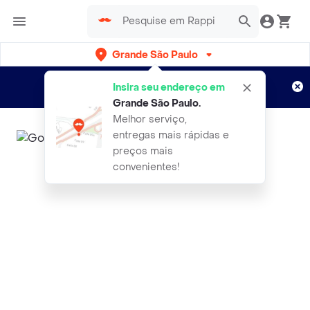
Grande São Paulo
Cadastre-se
Novo no Rappi?
e aproveite...
Insira seu endereço em
Entregas grátis por 15 dias!
Aplicam T&C
Grande São Paulo
.
Melhor serviço,
entregas mais rápidas e
preços mais
convenientes!