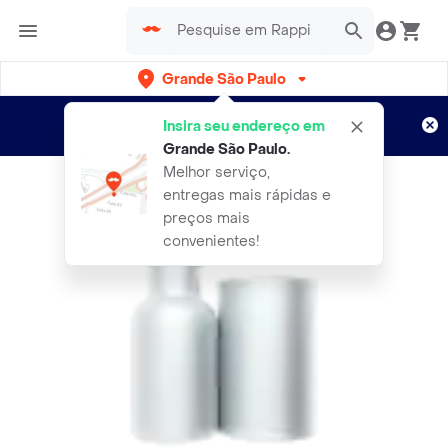
Grande São Paulo
Cadastre-se
Novo no Rappi?
e aproveite...
Insira seu endereço em
Entregas grátis por 15 dias!
Aplicam T&C
Grande São Paulo
.
Melhor serviço,
entregas mais rápidas e
preços mais
convenientes!