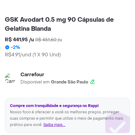
GSK Avodart 0.5 mg 90 Cápsulas de
Gelatina Blanda
R$ 441,95
/
u
R$ 451,60
/
u
-
2
%
R$4.91/und
(
1 X 90 Und
)
Carrefour
Disponível em
Grande São Paulo
Compre com tranquilidade e segurança no Rappi
Nosso foco é oferecer a você os melhores preços, proteger
suas compras e permitir que utilize o meio de pagamento mais
prático para você.
Saiba mais...