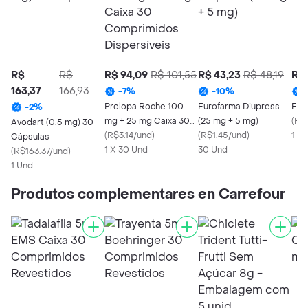
R$
R$
R$ 94,09
R$ 101,55
R$ 43,23
R$ 48,19
R$ 
163,37
166,93
-
7
%
-
10
%
Prolopa Roche 100
Eurofarma Diupress
Edis
-
2
%
mg + 25 mg Caixa 30
(25 mg + 5 mg)
(
R$
Avodart (0.5 mg) 30
Comprimidos
(
R$3.14/und
)
(
R$1.45/und
)
1 X
Cápsulas
Dispersíveis
1 X 30 Und
30 Und
(
R$163.37/und
)
1 Und
Produtos complementares en Carrefour