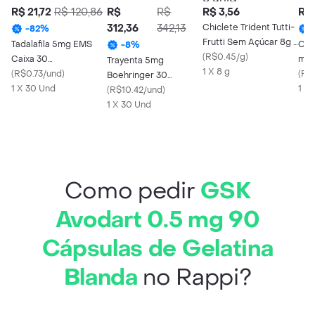
R$ 21,72
R$ 120,86
R$
R$
R$ 3,56
R$ 
312,36
342,13
Chiclete Trident Tutti-
-
82
%
Frutti Sem Açúcar 8g -
Tadalafila 5mg EMS
Cim
-
8
%
Embalagem com 5
(
R$0.45/g
)
Caixa 30
mg 
Trayenta 5mg
unid.
1 X 8 g
Comprimidos
(
R$0.73/und
)
(
R$
Boehringer 30
Revestidos
1 X 30 Und
1 X
Comprimidos
(
R$10.42/und
)
Revestidos
1 X 30 Und
Como pedir
GSK
Avodart 0.5 mg 90
Cápsulas de Gelatina
Blanda
no Rappi?