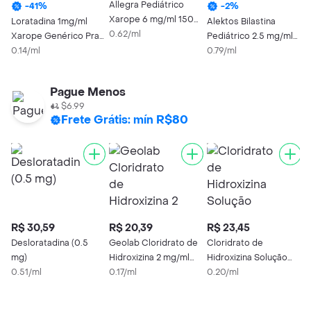
Allegra Pediátrico
-
41
%
-
2
%
Xarope 6 mg/ml 150
Loratadina 1mg/ml
Alektos Bilastina
D
ml com Seringa
0.62/ml
Xarope Genérico Prati
Pediátrico 2.5 mg/ml
m
Donaduzzi 100ml
0.14/ml
Solução Oral 120 ml
0.79/ml
E
0
Pague Menos
$6.99
Frete Grátis: mín R$80
R$ 30,59
R$ 20,39
R$ 23,45
R
Desloratadina (0.5
Geolab Cloridrato de
Cloridrato de
A
mg)
Hidroxizina 2 mg/ml
Hidroxizina Solução
X
0.51/ml
Caixa 1 Frasco 120ml
0.17/ml
Oral 2 mg/ml 120 ml
0.20/ml
m
0
Solução Oral