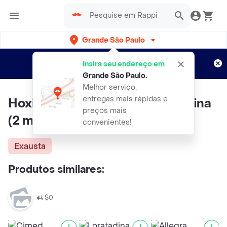
Grande São Paulo
Cadastre-se
Novo no Rappi?
e aproveite...
Insira seu endereço em
Entregas grátis por 15 dias!
Aplicam T&C
Grande São Paulo
.
Melhor serviço,
entregas mais rápidas e
Hoxidrin Cloridrato de Hidroxizina
preços mais
(2 mg/mL)
convenientes!
Exausta
Produtos similares:
$0