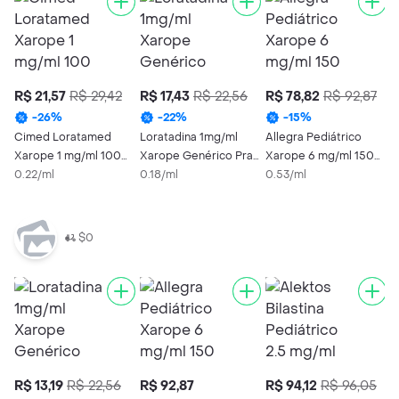
R$ 21,57
R$ 29,42
R$ 17,43
R$ 22,56
R$ 78,82
R$ 92,87
-
26
%
-
22
%
-
15
%
Cimed Loratamed
Loratadina 1mg/ml
Allegra Pediátrico
Xarope 1 mg/ml 100
Xarope Genérico Prati
Xarope 6 mg/ml 150
ml
0.22/ml
Donaduzzi 100ml
0.18/ml
ml com Seringa
0.53/ml
$0
R$ 13,19
R$ 22,56
R$ 92,87
R$ 94,12
R$ 96,05
R