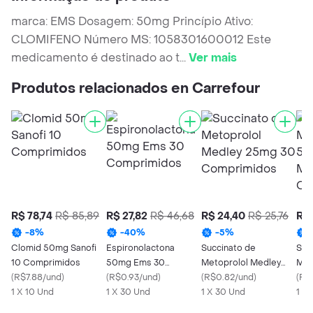
marca: EMS Dosagem: 50mg Princípio Ativo:
CLOMIFENO Número MS: 1058301600012 Este
medicamento é destinado ao t
...
Ver mais
Produtos relacionados en Carrefour
R$ 78,74
R$ 85,89
R$ 27,82
R$ 46,68
R$ 24,40
R$ 25,76
R$ 
-
8
%
-
40
%
-
5
%
Clomid 50mg Sanofi
Espironolactona
Succinato de
Suc
10 Comprimidos
50mg Ems 30
Metoprolol Medley
Met
(
R$7.88/und
)
Comprimidos
(
R$0.93/und
)
25mg 30
(
R$0.82/und
)
Gen
(
R$1
1 X 10 Und
1 X 30 Und
Comprimidos
1 X 30 Und
Com
1 X