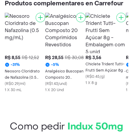
Produtos complementares en Carrefour
R$ 8,55
R$ 12,52
R$ 28,55
R$ 30,08
R$ 3,56
R$ 
Chiclete Trident Tutti-
-
31
%
-
5
%
Frutti Sem Açúcar 8g -
Neosoro Cloridrato
Analgésico Buscopan
Cim
Embalagem com 5
(
R$0.45/g
)
de Nafazolina (0.5
Composto 20
mg 
unid.
1 X 8 g
mg/mL)
(
R$0.29/ml
)
Comprimidos
(
R$1.43/und
)
(
R$
1 X 30 mL
Revestidos
1 X 20 Und
1 X
Como pedir
Indux 50mg