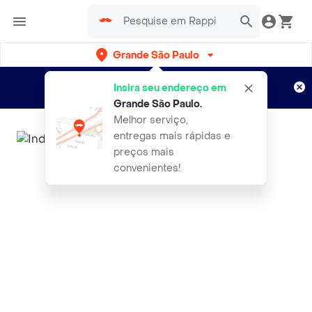
Grande São Paulo
Cadastre-se
Novo no Rappi?
e aproveite...
Insira seu endereço em
Entregas grátis por 15 dias!
Aplicam T&C
Grande São Paulo
.
Melhor serviço,
entregas mais rápidas e
preços mais
convenientes!