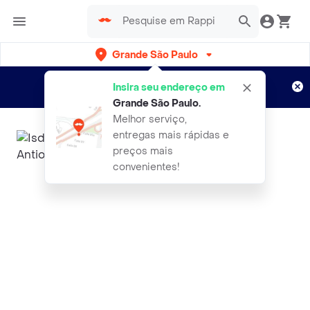
Grande São Paulo
Cadastre-se
Novo no Rappi?
e aproveite...
Insira seu endereço em
Entregas grátis por 15 dias!
Aplicam T&C
Grande São Paulo
.
Melhor serviço,
entregas mais rápidas e
preços mais
convenientes!