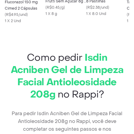
Frutti Sem Açúcar 8g -
8 Pastilhas
Fluconazol 150 mg
Tad
Embalagem com 5
(
R$0.45/g
)
(
R$2.38/und
)
Cimed 2 Cápsulas
Cai
unid.
1 X 8 g
1 X 8.0 Und
(
R$4.95/und
)
Com
(
R$
1 X 2 Und
Rev
1 X
Como pedir
Isdin
Acniben Gel de Limpeza
Facial Antioleosidade
208g
no Rappi?
Para pedir Isdin Acniben Gel de Limpeza Facial
Antioleosidade 208g no Rappi, você deve
completar os seguintes passos e nos