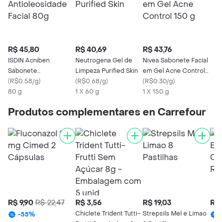
R$ 45,80
R$ 40,69
R$ 43,76
ISDIN Acniben
Neutrogena Gel de
Nivea Sabonete Facial
Sabonete
Limpeza Purified Skin
em Gel Acne Control
Antioleosidade Facial
(
R$0.58/g
)
(
R$0.68/g
)
150 g
(
R$0.30/g
)
80g
80 g
1 X 60 g
1 X 150 g
Produtos complementares en Carrefour
R$ 9,90
R$ 22,47
R$ 3,56
R$ 19,03
R$ 
Chiclete Trident Tutti-
Strepsils Mel e Limao
-
55
%