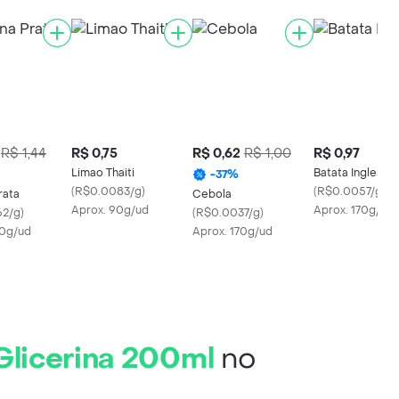
R$ 1,44
R$ 0,75
R$ 0,62
R$ 1,00
R$ 0,97
Limao Thaiti
Batata Inglesa
-
37
%
(
R$0.0083/g
)
(
R$0.0057/g
)
rata
Cebola
Aprox. 90g/ud
Aprox. 170g/ud
62/g
)
(
R$0.0037/g
)
40g/ud
Aprox. 170g/ud
Glicerina 200ml
no