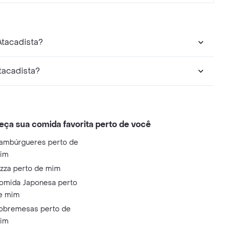
Atacadista?
tacadista?
eça sua comida favorita perto de você
ambúrgueres perto de
im
izza perto de mim
omida Japonesa perto
e mim
obremesas perto de
im