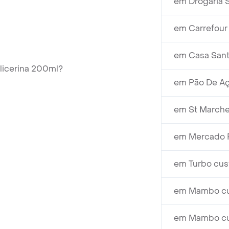
em Drogaria S
em Carrefour
em Casa Santa
licerina 200ml?
em Pão De Aç
em St Marche
em Mercado Ra
em Turbo cus
em Mambo cus
em Mambo cus