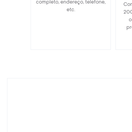
completo, endereço, telefone,
Con
etc.
200
o
pr