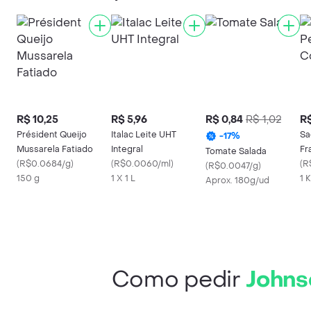
R$ 10,25
R$ 5,96
R$ 0,84
R$ 1,02
R$
Président Queijo
Italac Leite UHT
Sa
-
17
%
Mussarela Fatiado
Integral
Fr
Tomate Salada
(
R$0.0684/g
)
(
R$0.0060/ml
)
(
R
(
R$0.0047/g
)
150 g
1 X 1 L
1 
Aprox. 180g/ud
Como pedir
Johns