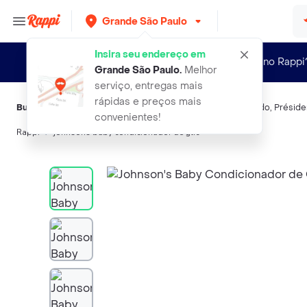
Grande São Paulo
Insira seu endereço em
Novo no Rappi
Grande São Paulo
.
Melhor
serviço, entregas mais
rápidas e preços mais
Buscas relacionadas:
Condicionador
,
Johnsons Baby
,
Granado
,
Préside
convenientes!
Rappi
johnsons baby condicionador de glic