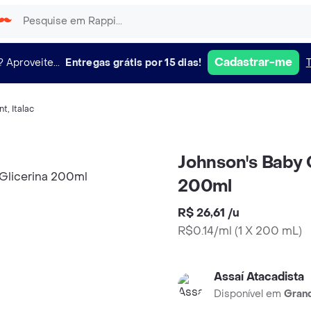
Cadastrar-me
?
Aproveite...
Entregas grátis por 15 dias!
nt
,
Italac
Johnson's Baby 
200ml
R$ 26,61
/
u
R$0.14/ml
(
1 X 200 mL
)
Assaí Atacadista
Disponível em
Grand