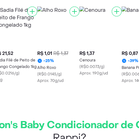
 21,52
R$ 1,01
R$ 1,37
R$ 1,37
R$ 0,87
dia Filé de Peito de
Cenoura
-
25
%
-
39
%
ango Congelado 1kg
(
R$0.0073/g
)
Alho Roxo
Banana P
$0.0216/g
)
Aprox. 190g/ud
(
R$0.0145/g
)
(
R$0.00
Kg
Aprox. 70g/ud
Aprox. 1
on's Baby Condicionador de 
Rappi?