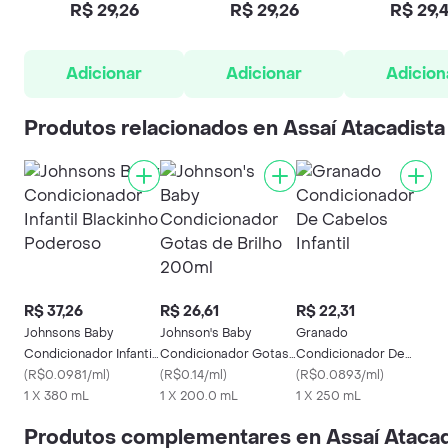
R$ 29,26
R$ 29,26
R$ 29,
Adicionar
Adicionar
Adicion
Produtos relacionados en Assaí Atacadista
R$ 37,26
R$ 26,61
R$ 22,31
Johnsons Baby
Johnson's Baby
Granado
Condicionador Infantil
Condicionador Gotas
Condicionador De
Blackinho Poderoso
(
R$0.0981/ml
)
de Brilho 200ml
(
R$0.14/ml
)
Cabelos Infantil
(
R$0.0893/ml
)
1 X 380 mL
1 X 200.0 mL
1 X 250 mL
Produtos complementares en Assaí Atacad