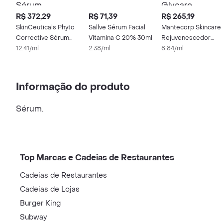
R$ 372,29
R$ 71,39
R$ 265,19
SkinCeuticals Phyto
Sallve Sérum Facial
Mantecorp Skincare
Corrective Sérum
Vitamina C 20% 30ml
Rejuvenescedor
Corretor Calmante
12.41/ml
2.38/ml
Glycare Sérum
8.84/ml
30ml
Informação do produto
Sérum.
Top Marcas e Cadeias de Restaurantes
Cadeias de Restaurantes
Cadeias de Lojas
Burger King
Subway