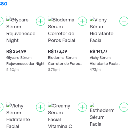
R$80
R$ 254,99
R$ 173,39
R$ 141,77
l
Glycare Sérum
Bioderma Sérum
Vichy Sérum
Rejuvenescedor Night
Corretor de Poros
Hidratante Facial
8.50/ml
Facial
5.78/ml
Mineral
4.73/ml