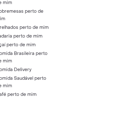
e mim
obremesas perto de
im
relhados perto de mim
adaria perto de mim
çaí perto de mim
omida Brasileira perto
e mim
omida Delivery
omida Saudável perto
e mim
afé perto de mim