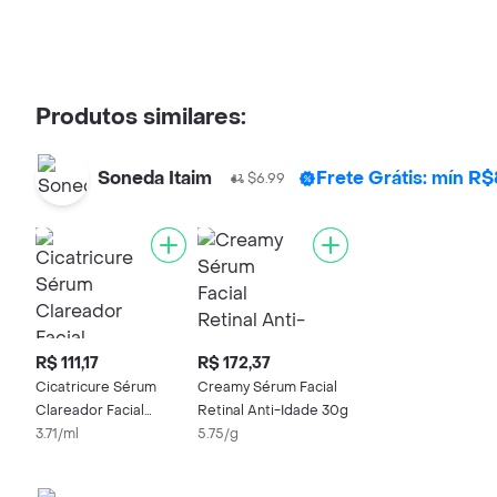
Produtos similares:
Soneda Itaim
Frete Grátis: mín R
$6.99
R$ 111,17
R$ 172,37
Cicatricure Sérum
Creamy Sérum Facial
Clareador Facial
Retinal Anti-Idade 30g
Vitamina C 30 mL
3.71/ml
5.75/g