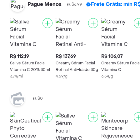
Pague Menos
Frete Grátis: mín 
$6.99
R$ 112,19
R$ 137,69
R$ 106,07
Sallve Sérum Facial
Creamy Sérum Facial
Creamy Sérum Facia
Vitamina C 20% 30ml
Retinal Anti-Idade 30g
Vitamina C
3.74/ml
4.59/g
3.54/g
$0