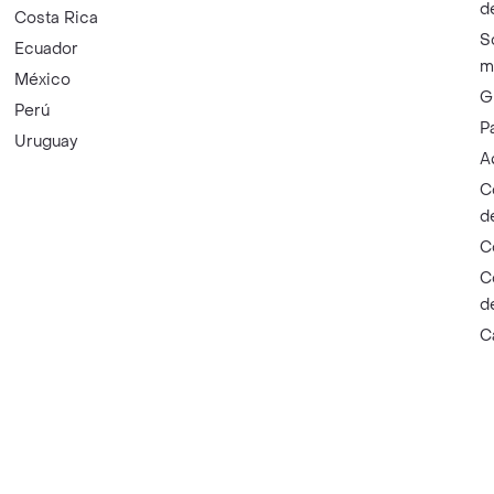
d
Costa Rica
S
Ecuador
m
México
G
Perú
P
Uruguay
A
C
d
C
C
d
C