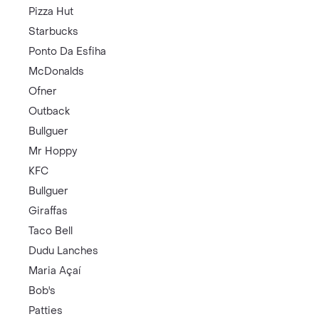
Pizza Hut
Starbucks
Ponto Da Esfiha
McDonalds
Ofner
Outback
Bullguer
Mr Hoppy
KFC
Bullguer
Giraffas
Taco Bell
Dudu Lanches
Maria Açaí
Bob's
Patties