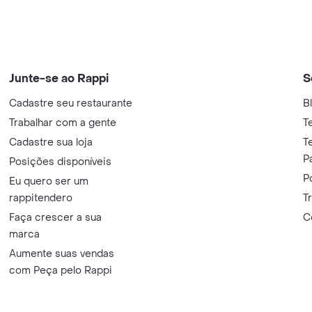
Junte-se ao Rappi
S
Cadastre seu restaurante
B
Trabalhar com a gente
T
Cadastre sua loja
T
P
Posições disponíveis
P
Eu quero ser um
rappitendero
T
Faça crescer a sua
C
marca
Aumente suas vendas
com Peça pelo Rappi