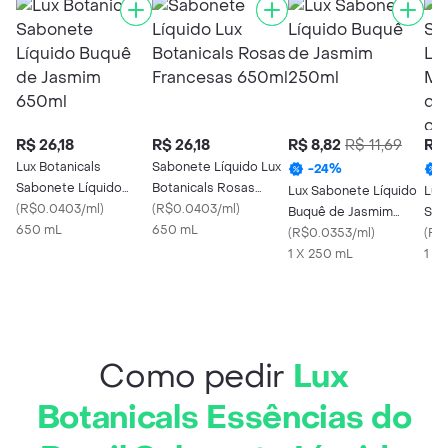
R$ 26,18
R$ 26,18
R$ 8,82
R$ 11,69
R$ 
Lux Botanicals
Sabonete Líquido Lux
-
24
%
Sabonete Líquido
Botanicals Rosas
Lux Sabonete Líquido
Lux
Buquê de Jasmim
(
R$0.0403/ml
)
Francesas 650ml
(
R$0.0403/ml
)
Buquê de Jasmim
Sab
650ml
650 mL
650 mL
250ml
(
R$0.0353/ml
)
Mão
(
R$
1 X 250 mL
Bra
1 X
Ref
Como pedir
Lux
Botanicals Essências do