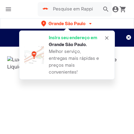
Grande São Paulo
Cadastre-se
Novo no Rappi?
e aproveite...
Insira seu endereço em
Entregas grátis por 15 dias!
Aplicam T&C
Grande São Paulo
.
Melhor serviço,
entregas mais rápidas e
preços mais
convenientes!