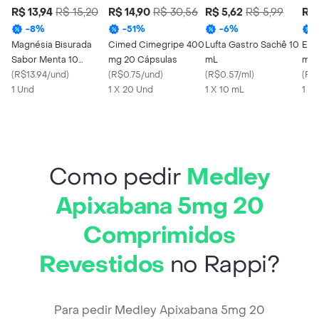
R$ 13,94
R$ 15,20
R$ 14,90
R$ 30,56
R$ 5,62
R$ 5,99
R$ 
-
8
%
-
51
%
-
6
%
Magnésia Bisurada
Cimed Cimegripe 400
Lufta Gastro Sachê 10
EMS
Sabor Menta 10
mg 20 Cápsulas
mL
mg 
Pastilhas
(
R$13.94/und
)
(
R$0.75/und
)
(
R$0.57/ml
)
Com
(
R$
1 Und
1 X 20 Und
1 X 10 mL
1 X
Como pedir
Medley
Apixabana 5mg 20
Comprimidos
Revestidos
no Rappi?
Para pedir Medley Apixabana 5mg 20