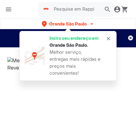
Grande São Paulo
Cadastre-se
Novo no Rappi?
e aproveite...
Insira seu endereço em
Entregas grátis por 15 dias!
Aplicam T&C
Grande São Paulo
.
Melhor serviço,
entregas mais rápidas e
preços mais
convenientes!