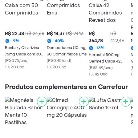
R$ 22,38
R$ 24,68
R$ 14,37
R$ 24,13
R$
R$
R$
364,78
422,46
101
-
9
%
-
40
%
Ranbaxy Cinarizina
Domperidona (10 mg)
-
13
%
75mg Caixa com 30
30 Comprimidos Ems
Herpstal 500mg
Nex
Comprimidos
(
R$0.75/und
)
(
R$0.48/und
)
Germed Caixa 42
Mag
1 X 30 Und
1 X 30 Und
Comprimidos
(
R$8.69/und
)
Com
(
R$7
Revestidos
1 X 42 Und
Rev
1 X 
Produtos complementares en Carrefour