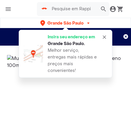
Grande São Paulo
Cadastre-se
Novo no Rappi?
e aproveite...
Insira seu endereço em
Entregas grátis por 15 dias!
Aplicam T&C
Grande São Paulo
.
Melhor serviço,
entregas mais rápidas e
preços mais
convenientes!