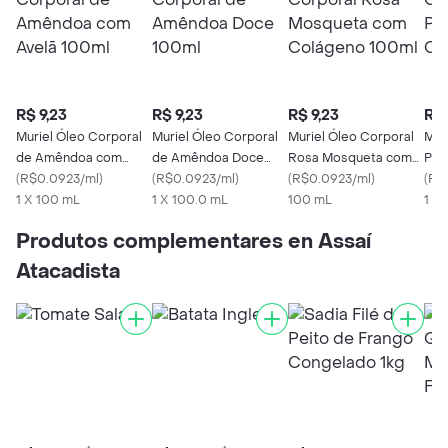
R$ 9,23
R$ 9,23
R$ 9,23
R$ 
Muriel Óleo Corporal
Muriel Óleo Corporal
Muriel Óleo Corporal
Mur
de Amêndoa com
de Amêndoa Doce
Rosa Mosqueta com
Pis
Avelã 100ml
(
R$0.0923/ml
)
100ml
(
R$0.0923/ml
)
Colágeno 100ml
(
R$0.0923/ml
)
Col
(
R$
1 X 100 mL
1 X 100.0 mL
100 mL
1 x
Produtos complementares en Assaí
Atacadista