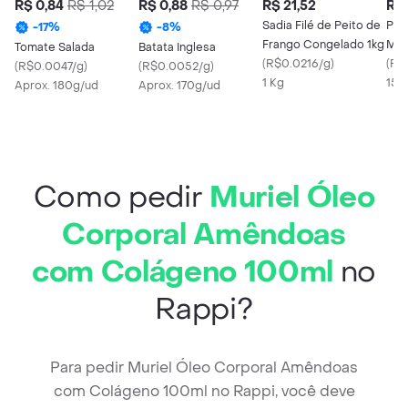
R$ 0,84
R$ 1,02
R$ 0,88
R$ 0,97
R$ 21,52
R$ 
Sadia Filé de Peito de
Pré
-
17
%
-
8
%
Frango Congelado 1kg
Mus
Tomate Salada
Batata Inglesa
(
R$0.0216/g
)
(
R$
(
R$0.0047/g
)
(
R$0.0052/g
)
1 Kg
150
Aprox. 180g/ud
Aprox. 170g/ud
Como pedir
Muriel Óleo
Corporal Amêndoas
com Colágeno 100ml
no
Rappi?
Para pedir Muriel Óleo Corporal Amêndoas
com Colágeno 100ml no Rappi, você deve