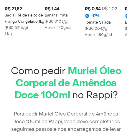
R$ 21,52
R$ 1,44
R$ 0,84
R$ 1,02
R$ 
Sadia Filé de Peito de
Banana Prata
-
17
%
Frango Congelado 1kg
(
R$0.0103/g
)
Tomate Salada
Bat
(
R$0.0216/g
)
Aprox. 140g/ud
(
R$0.0047/g
)
(
R$
1 Kg
Aprox. 180g/ud
Apr
Como pedir
Muriel Óleo
Corporal de Amêndoa
Doce 100ml
no Rappi?
Para pedir Muriel Óleo Corporal de Amêndoa
Doce 100ml no Rappi, você deve completar os
seguintes passos e nos encarregamos de levar