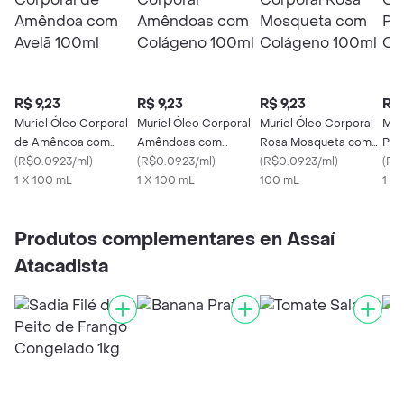
R$ 9,23
R$ 9,23
R$ 9,23
R$ 
Muriel Óleo Corporal
Muriel Óleo Corporal
Muriel Óleo Corporal
Mur
de Amêndoa com
Amêndoas com
Rosa Mosqueta com
Pis
Avelã 100ml
(
R$0.0923/ml
)
Colágeno 100ml
(
R$0.0923/ml
)
Colágeno 100ml
(
R$0.0923/ml
)
Col
(
R$
1 X 100 mL
1 X 100 mL
100 mL
1 x
Produtos complementares en Assaí
Atacadista