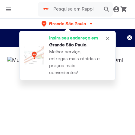
Grande São Paulo
Cadastre-se
Novo no Rappi?
e aproveite...
Insira seu endereço em
Entregas grátis por 15 dias!
Aplicam T&C
Grande São Paulo
.
Melhor serviço,
entregas mais rápidas e
preços mais
convenientes!