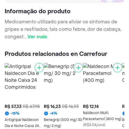
Informação do produto
Medicamento utilizado para aliviar os sintomas de
gripes e resfriados, tais como febre, dor de cabeça,
congest
...
Ver mais
Produtos relacionados en Carrefour
R$ 57,33
R$ 67,98
R$ 16,23
R$ 16,93
R$ 12,14
R$ 
Naldecon Multi
-
15
%
-
4
%
Paracetamol (400 mg)
Antigripal Naldecon
Benegrip (500 mg/ 30
Ben
(
R$3.04/und
)
Dia e Noite Caixa 24
mg/ 2 mg)
Com