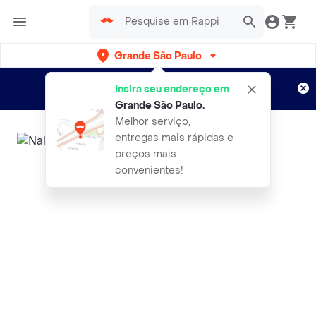
Grande São Paulo
Cadastre-se
Novo no Rappi?
e aproveite...
Insira seu endereço em
Entregas grátis por 15 dias!
Aplicam T&C
Grande São Paulo
.
Melhor serviço,
entregas mais rápidas e
preços mais
convenientes!