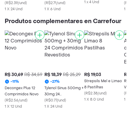
1 x 4 Und
Comprimidos
(
R$2.39/und
)
(
R$2.71/und
)
(
R$
1 X 24 Und
1 X 6 Und
1 X 
Produtos complementares en Carrefour
R$ 30,69
R$ 34,59
R$ 18,39
R$ 25,29
R$ 19,03
R$ 
Strepsils Mel e Limao
Red
-
11
%
-
27
%
8 Pastilhas
Vit
Decongex Plus 12
Tylenol Sinus 500mg +
(
R$2.38/und
)
Com
(
R$
Comprimidos Novo
30mg 24
1 X 8.0 Und
Efe
1 X 
(
R$2.56/und
)
Comprimidos
(
R$0.77/und
)
1 X 12 Und
Revestidos
1 X 24 Und